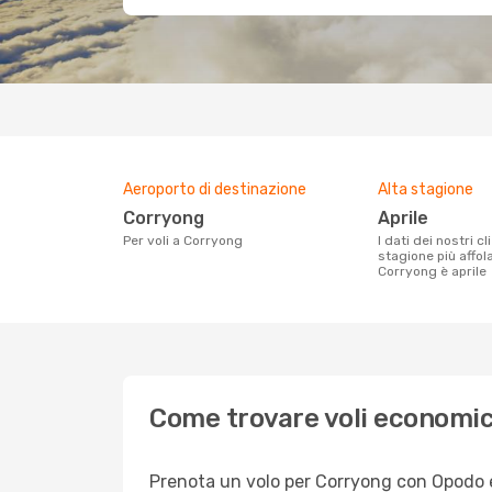
Aeroporto di destinazione
Alta stagione
Corryong
aprile
Per voli a Corryong
I dati dei nostri clienti ci dicono che la
stagione più affol
Corryong è aprile
Come trovare voli economic
Prenota un volo per Corryong con Opodo e g