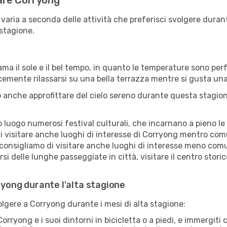
tare Corryong
 varia a seconda delle attività che preferisci svolgere dura
 stagione.
ama il sole e il bel tempo, in quanto le temperature sono per
icemente rilassarsi su una bella terrazza mentre si gusta u
 anche approfittare del cielo sereno durante questa stagione
uogo numerosi festival culturali, che incarnano a pieno le tr
i visitare anche luoghi di interesse di Corryong mentro comu
 consigliamo di visitare anche luoghi di interesse meno comu
i delle lunghe passeggiate in città, visitare il centro stori
rryong durante l'alta stagione
volgere a Corryong durante i mesi di alta stagione:
orryong e i suoi dintorni in bicicletta o a piedi, e immergit