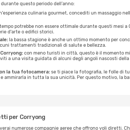
 durante questo periodo dell’anno:
n'esperienza culinaria gourmet, concediti un massaggio nell’
 tempo potrebbe non essere ottimale durante questi mesi a Co
e d'arte o edifici storici.
ale:
la bassa stagione è anche un ottimo momento per conceder
uni trattamenti tradizionali di salute e bellezza.
i Corryong:
con meno turisti in città, questo è il momento mig
iviti a una visita guidata di alcuni degli angoli nascosti dell
con la tua fotocamera:
se ti piace la fotografia, le folle di t
e ammirarla in tutta la sua unicità. Per questo motivo, la b
etti per Corryong
overai numerose compagnie aeree che offrono voli diretti. Ch