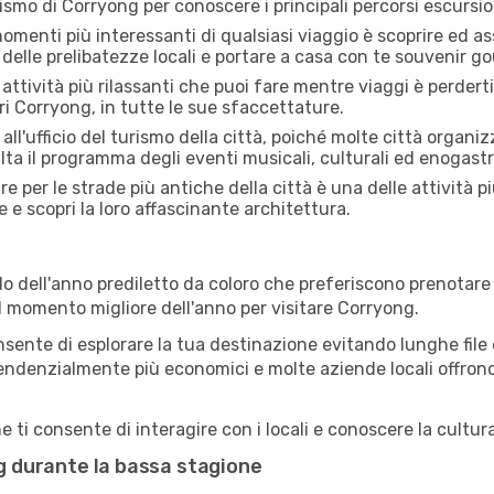
rismo di Corryong per conoscere i principali percorsi escursioni
menti più interessanti di qualsiasi viaggio è scoprire ed as
 delle prelibatezze locali e portare a casa con te souvenir g
attività più rilassanti che puoi fare mentre viaggi è perderti
i Corryong, in tutte le sue sfaccettature.
all'ufficio del turismo della città, poiché molte città organiz
lta il programma degli eventi musicali, culturali ed enogas
e per le strade più antiche della città è una delle attività p
e e scopri la loro affascinante architettura.
o dell'anno prediletto da coloro che preferiscono prenotare v
il momento migliore dell'anno per visitare Corryong.
sente di esplorare la tua destinazione evitando lunghe file e
ono tendenzialmente più economici e molte aziende locali offron
ti consente di interagire con i locali e conoscere la cultura
ng durante la bassa stagione