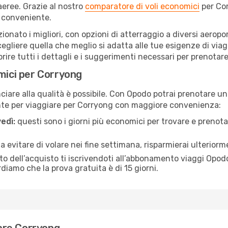
eree. Grazie al nostro
comparatore di voli economici
per Cor
 conveniente.
zionato i migliori, con opzioni di atterraggio a diversi aerop
egliere quella che meglio si adatta alle tue esigenze di via
re tutti i dettagli e i suggerimenti necessari per prenotare i
omici per Corryong
are alla qualità è possibile. Con Opodo potrai prenotare un 
nte per viaggiare per Corryong con maggiore convenienza:
edì:
questi sono i giorni più economici per trovare e prenotar
 a evitare di volare nei fine settimana, risparmierai ulterior
 dell’acquisto ti iscrivendoti all’abbonamento viaggi Opodo
ordiamo che la prova gratuita è di 15 giorni.