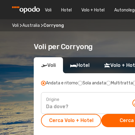
Voli
Hotel
Volo + Hotel
Autonoleg
Voli
Australia
Corryong
Voli per Corryong
Voli
Hotel
Volo + Hot
Andata e ritorno
Sola andata
Multitratta
Origine
Cerca Volo + Hotel
Cerca 