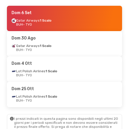
Dom 6 Set
Dom 6 Set
- Mer 16 Set
Air France
Qatar Airways
1 Scalo
1 Scalo
BUH
BUH
- TYO
- TYO
Klm Royal Dutch Airlines
1 Scalo
TYO
- BUH
Dom 30 Ago
Qatar Airways
1 Scalo
Dom 25 Ott
BUH
- TYO
- Dom 1 Nov
Lot Polish Airlines
1 Scalo
BUH
- TYO
Dom 4 Ott
Lot Polish Airlines
1 Scalo
TYO
- BUH
Lot Polish Airlines
1 Scalo
BUH
- TYO
Dom 25 Ott
Lot Polish Airlines
1 Scalo
BUH
- TYO
I prezzi indicati in questa pagina sono disponibili negli ultimi 20
giorni per i periodi specificati e non devono essere considerati
il ​​prezzo finale offerto. Si prega di notare che disponibilità e