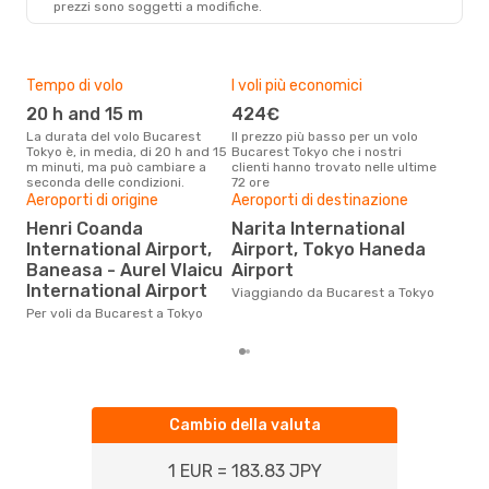
prezzi sono soggetti a modifiche.
Tempo di volo
I voli più economici
Alt
20 h and 15 m
424€
ap
La durata del volo Bucarest
Il prezzo più basso per un volo
I dati dei nostri clienti ci dicono
Tokyo è, in media, di 20 h and 15
Bucarest Tokyo che i nostri
che 
m minuti, ma può cambiare a
clienti hanno trovato nelle ultime
viag
seconda delle condizioni.
72 ore
è ap
Il m
Aeroporti di origine
Aeroporti di destinazione
pre
Henri Coanda
Narita International
a
International Airport,
Airport, Tokyo Haneda
Baneasa - Aurel Vlaicu
Airport
Dai nostri dati reali si evince che
il p
International Airport
Viaggiando da Bucarest a Tokyo
via
Per voli da Bucarest a Tokyo
Buca
Cambio della valuta
1 EUR = 183.83 JPY