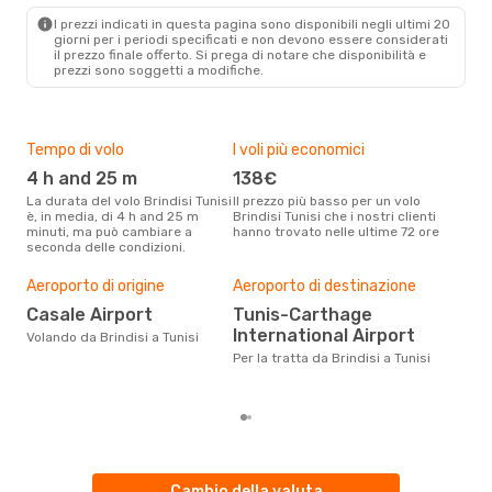
TUN
- BDS
I prezzi indicati in questa pagina sono disponibili negli ultimi 20
giorni per i periodi specificati e non devono essere considerati
il ​​prezzo finale offerto. Si prega di notare che disponibilità e
prezzi sono soggetti a modifiche.
Tempo di volo
I voli più economici
Alt
4 h and 25 m
138€
ap
La durata del volo Brindisi Tunisi
Il prezzo più basso per un volo
I dati dei nostri clienti ci dicono
è, in media, di 4 h and 25 m
Brindisi Tunisi che i nostri clienti
che 
minuti, ma può cambiare a
hanno trovato nelle ultime 72 ore
viag
seconda delle condizioni.
apri
Il m
pre
Aeroporto di origine
Aeroporto di destinazione
d
Casale Airport
Tunis-Carthage
International Airport
Dai nostri dati reali si evince che
Volando da Brindisi a Tunisi
il p
Per la tratta da Brindisi a Tunisi
viag
Brin
Cambio della valuta