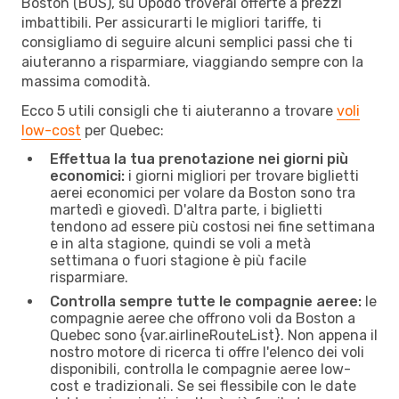
Boston (BOS), su Opodo troverai offerte a prezzi
imbattibili. Per assicurarti le migliori tariffe, ti
consigliamo di seguire alcuni semplici passi che ti
aiuteranno a risparmiare, viaggiando sempre con la
massima comodità.
Ecco 5 utili consigli che ti aiuteranno a trovare
voli
low-cost
per Quebec:
Effettua la tua prenotazione nei giorni più
economici:
i giorni migliori per trovare biglietti
aerei economici per volare da Boston sono tra
martedì e giovedì. D'altra parte, i biglietti
tendono ad essere più costosi nei fine settimana
e in alta stagione, quindi se voli a metà
settimana o fuori stagione è più facile
risparmiare.
Controlla sempre tutte le compagnie aeree:
le
compagnie aeree che offrono voli da Boston a
Quebec sono {​var.airlineRouteList}. Non appena il
nostro motore di ricerca ti offre l'elenco dei voli
disponibili, controlla le compagnie aeree low-
cost e tradizionali. Se sei flessibile con le date