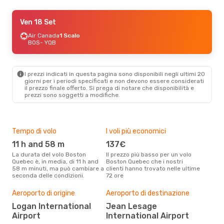
Ven 18 Set
Ven 18 Set
- Ven 25 Set
Air Canada
Air Canada
1 Scalo
1 Scalo
BOS
BOS
- YQB
- YQB
Air Canada
1 Scalo
YQB
- BOS
I prezzi indicati in questa pagina sono disponibili negli ultimi 20
giorni per i periodi specificati e non devono essere considerati
il ​​prezzo finale offerto. Si prega di notare che disponibilità e
prezzi sono soggetti a modifiche.
Tempo di volo
I voli più economici
Alt
11 h and 58 m
137€
ap
La durata del volo Boston
Il prezzo più basso per un volo
I dati dei nostri clienti ci dicono
Quebec è, in media, di 11 h and
Boston Quebec che i nostri
che 
58 m minuti, ma può cambiare a
clienti hanno trovato nelle ultime
via
seconda delle condizioni.
72 ore
apri
Il m
pre
Aeroporto di origine
Aeroporto di destinazione
m
Logan International
Jean Lesage
Airport
International Airport
Dai nostri dati reali si evince che
il p