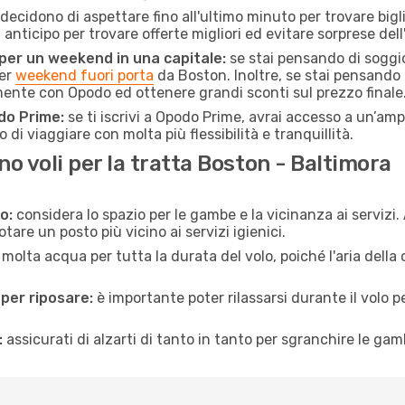
ecidono di aspettare fino all'ultimo minuto per trovare bigli
n anticipo per trovare offerte migliori ed evitare sorprese del
 per un weekend in una capitale:
se stai pensando di soggior
per
weekend fuori porta
da Boston. Inoltre, se stai pensando 
mente con Opodo ed ottenere grandi sconti sul prezzo finale
do Prime:
se ti iscrivi a Opodo Prime, avrai accesso a un’ampi
 di viaggiare con molta più flessibilità e tranquillità.
 voli per la tratta Boston - Baltimora
o:
considera lo spazio per le gambe e la vicinanza ai servizi
re un posto più vicino ai servizi igienici.
 molta acqua per tutta la durata del volo, poiché l'aria dell
 per riposare:
è importante poter rilassarsi durante il volo 
:
assicurati di alzarti di tanto in tanto per sgranchire le ga