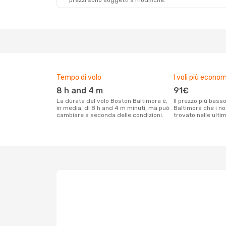
prezzi sono soggetti a modifiche.
Tempo di volo
I voli più econom
8 h and 4 m
91€
La durata del volo Boston Baltimora è,
Il prezzo più basso per un volo Boston
in media, di 8 h and 4 m minuti, ma può
Baltimora che i no
cambiare a seconda delle condizioni.
trovato nelle ulti