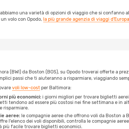
abbiamo una varietà di opzioni di viaggio che si confanno al
l un volo con Opodo,
la più grande agenzia di viaggi d'Europ
ra (BWI) da Boston (BOS), su Opodo troverai offerte a prezzi 
semplici passi che ti aiuteranno a risparmiare, viaggiando s
rovare
voli low-cost
per Baltimora:
orni più economici:
i giorni migliori per trovare biglietti ae
lietti tendono ad essere più costosi nei fine settimana e in a
e risparmiare.
ie aeree:
le compagnie aeree che offrono voli da Boston a Ba
fre l'elenco dei voli disponibili, controlla le compagnie aeree 
à più facile trovare biglietti economici.