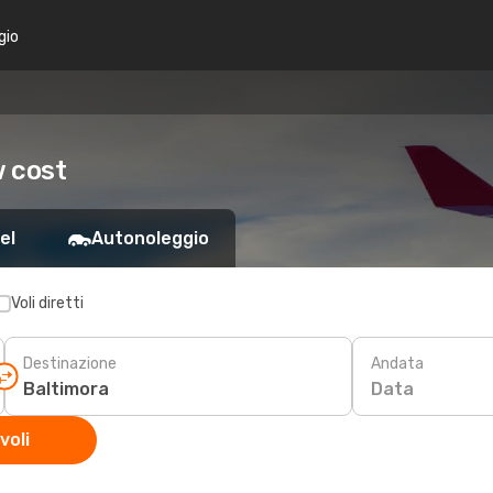
gio
w cost
el
Autonoleggio
Voli diretti
Destinazione
Andata
Data
voli