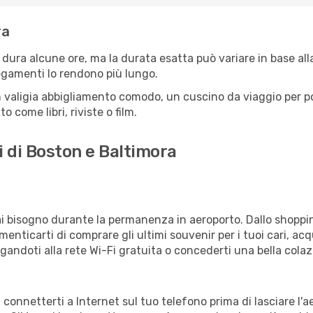
ra
dura alcune ore, ma la durata esatta può variare in base alla r
llegamenti lo rendono più lungo.
 valigia abbigliamento comodo, un cuscino da viaggio per poter
 come libri, riviste o film.
i di Boston e Baltimora
vrai bisogno durante la permanenza in aeroporto. Dallo shoppin
enticarti di comprare gli ultimi souvenir per i tuoi cari, acq
gandoti alla rete Wi-Fi gratuita o concederti una bella colaz
i connetterti a Internet sul tuo telefono prima di lasciare l'