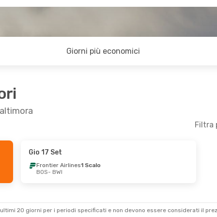
Giorni più economici
ori
Baltimora
Filtra
Gio 17 Set
0 Set
Frontier Airlines
1 Scalo
BOS
- BWI
s
1 Scalo
 Scalo
ultimi 20 giorni per i periodi specificati e non devono essere considerati il ​​pre