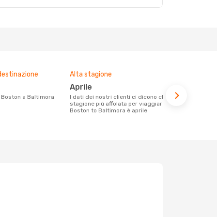
destinazione
Alta stagione
Compagnie 
voli su que
aprile
Spirit Ai
da Boston a Baltimora
I dati dei nostri clienti ci dicono che la
stagione più affolata per viaggiare da
Le compagnie aeree con voli per la
Boston to Baltimora è aprile
tratta Bosto