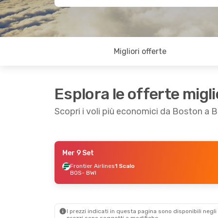
Migliori offerte
Esplora le offerte migli
Scopri i voli più economici da Boston a 
Mer 9 Set
Lun 2 Nov
- Mar 3 Nov
Mer 9 Set
- Gio 1
Frontier Airlines
1 Scalo
BOS
- BWI
Frontier Airlines
1 Scalo
American Airline
BOS
- BWI
BOS
- BWI
American Airlines
Frontier Airlines
1
Diretto
BWI
- BOS
BWI
- BOS
I prezzi indicati in questa pagina sono disponibili negli 