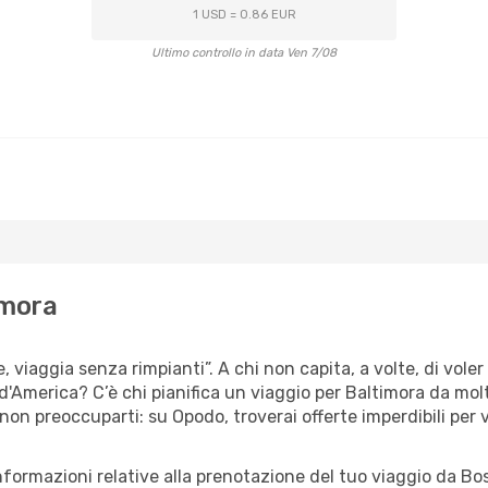
1 USD = 0.86 EUR
Ultimo controllo in data Ven 7/08
imora
e, viaggia senza rimpianti”. A chi non capita, a volte, di vole
 d'America? C’è chi pianifica un viaggio per Baltimora da molt
 non preoccuparti: su Opodo, troverai offerte imperdibili per 
nformazioni relative alla prenotazione del tuo viaggio da Bo