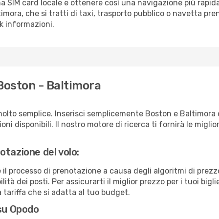
a SIM card locale e ottenere così una navigazione più rapida
timora, che si tratti di taxi, trasporto pubblico o navetta pre
sk informazioni.
Boston - Baltimora
molto semplice. Inserisci semplicemente Boston e Baltimora 
ni disponibili. Il nostro motore di ricerca ti fornirà le migliori
otazione del volo:
e il processo di prenotazione a causa degli algoritmi di prez
ità dei posti. Per assicurarti il miglior prezzo per i tuoi bigl
tariffa che si adatta al tuo budget.
 su Opodo