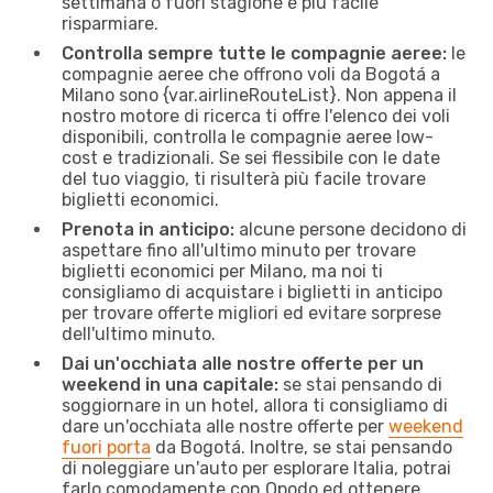
settimana o fuori stagione è più facile
risparmiare.
Controlla sempre tutte le compagnie aeree:
le
compagnie aeree che offrono voli da Bogotá a
Milano sono {​var.airlineRouteList}. Non appena il
nostro motore di ricerca ti offre l'elenco dei voli
disponibili, controlla le compagnie aeree low-
cost e tradizionali. Se sei flessibile con le date
del tuo viaggio, ti risulterà più facile trovare
biglietti economici.
Prenota in anticipo:
alcune persone decidono di
aspettare fino all'ultimo minuto per trovare
biglietti economici per Milano, ma noi ti
consigliamo di acquistare i biglietti in anticipo
per trovare offerte migliori ed evitare sorprese
dell'ultimo minuto.
Dai un'occhiata alle nostre offerte per un
weekend in una capitale:
se stai pensando di
soggiornare in un hotel, allora ti consigliamo di
dare un'occhiata alle nostre offerte per
weekend
fuori porta
da Bogotá. Inoltre, se stai pensando
di noleggiare un'auto per esplorare Italia, potrai
farlo comodamente con Opodo ed ottenere