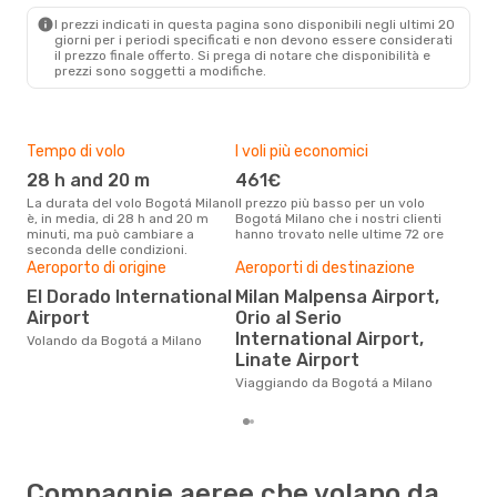
MIL
- BOG
I prezzi indicati in questa pagina sono disponibili negli ultimi 20
giorni per i periodi specificati e non devono essere considerati
il ​​prezzo finale offerto. Si prega di notare che disponibilità e
prezzi sono soggetti a modifiche.
Tempo di volo
I voli più economici
Alt
28 h and 20 m
461€
ap
La durata del volo Bogotá Milano
Il prezzo più basso per un volo
I dati dei nostri clienti ci dicono
è, in media, di 28 h and 20 m
Bogotá Milano che i nostri clienti
che 
minuti, ma può cambiare a
hanno trovato nelle ultime 72 ore
viag
seconda delle condizioni.
apri
Il m
Aeroporto di origine
Aeroporti di destinazione
pre
El Dorado International
Milan Malpensa Airport,
a
Airport
Orio al Serio
International Airport,
Dai nostri dati reali si evince che
Volando da Bogotá a Milano
il p
Linate Airport
viag
Viaggiando da Bogotá a Milano
Bog
Compagnie aeree che volano da