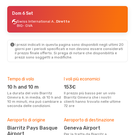
Gio 27 Ago
Dom 6 Set
- Lun 31 Ago
Swiss International Air Lines
Swiss International Air Lines
Diretto
Diretto
BIQ
- GVA
BIQ
- GVA
Swiss International Air Lines
Diretto
GVA
- BIQ
I prezzi indicati in questa pagina sono disponibili negli ultimi 20
giorni per i periodi specificati e non devono essere considerati
il ​​prezzo finale offerto. Si prega di notare che disponibilità e
prezzi sono soggetti a modifiche.
Tempo di volo
I voli più economici
Alt
10 h and 10 m
153€
ap
La durata del volo Biarritz
Il prezzo più basso per un volo
I dati dei nostri clienti ci dicono
Ginevra è, in media, di 10 h and
Biarritz Ginevra che i nostri
che 
10 m minuti, ma può cambiare a
clienti hanno trovato nelle ultime
viag
seconda delle condizioni.
72 ore
è ap
Pre
Aeroporto di origine
Aeroporto di destinazione
2
Biarritz Pays Basque
Geneva Airport
Con eDream, prezzo per un volo
Airport
Per la tratta da Biarritz a