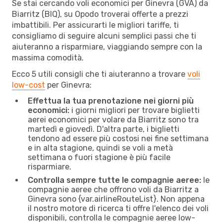
Se stai cercando voli economici per Ginevra (GVA) da
Biarritz (BIQ), su Opodo troverai offerte a prezzi
imbattibili. Per assicurarti le migliori tariffe, ti
consigliamo di seguire alcuni semplici passi che ti
aiuteranno a risparmiare, viaggiando sempre con la
massima comodità.
Ecco 5 utili consigli che ti aiuteranno a trovare
voli
low-cost
per Ginevra:
Effettua la tua prenotazione nei giorni più
economici:
i giorni migliori per trovare biglietti
aerei economici per volare da Biarritz sono tra
martedì e giovedì. D'altra parte, i biglietti
tendono ad essere più costosi nei fine settimana
e in alta stagione, quindi se voli a metà
settimana o fuori stagione è più facile
risparmiare.
Controlla sempre tutte le compagnie aeree:
le
compagnie aeree che offrono voli da Biarritz a
Ginevra sono {​var.airlineRouteList}. Non appena
il nostro motore di ricerca ti offre l'elenco dei voli
disponibili, controlla le compagnie aeree low-