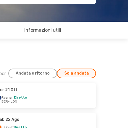
Informazioni utili
 per
Andata e ritorno
Sola andata
er 21 Ott
Ryanair
Diretto
BER
- LON
ab 22 Ago
Easyjet
Diretto