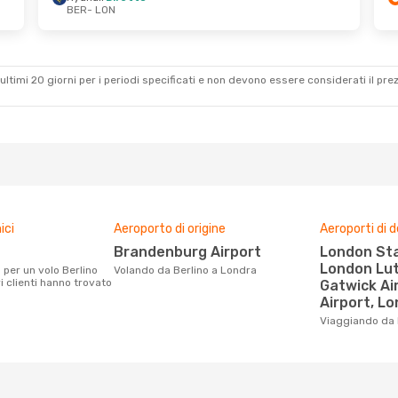
BER
- LON
 2 Set
Sab 24 Ott
- Sab 31 Ott
Ryanair
Diretto
BER
- LON
Ryanair
Diretto
LON
- BER
ultimi 20 giorni per i periodi specificati e non devono essere considerati il ​​pre
ici
Aeroporto di origine
Aeroporti di 
Brandenburg Airport
London Stansted Airport,
London Lut
Volando da Berlino a Londra
i clienti hanno trovato
Gatwick Ai
Airport, Lo
Viaggiando da