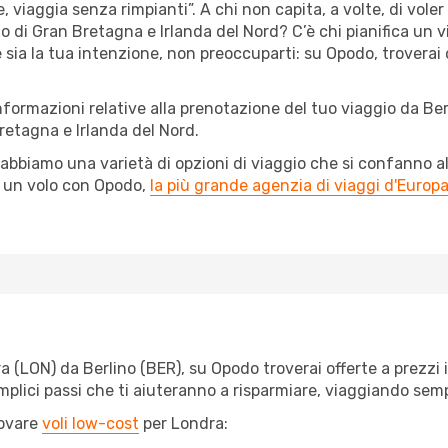
, viaggia senza rimpianti”. A chi non capita, a volte, di voler
o di Gran Bretagna e Irlanda del Nord? C’è chi pianifica un 
 sia la tua intenzione, non preoccuparti: su Opodo, troverai o
nformazioni relative alla prenotazione del tuo viaggio da Ber
retagna e Irlanda del Nord.
abbiamo una varietà di opzioni di viaggio che si confanno al
l un volo con Opodo,
la più grande agenzia di viaggi d'Europ
(LON) da Berlino (BER), su Opodo troverai offerte a prezzi imb
semplici passi che ti aiuteranno a risparmiare, viaggiando s
rovare
voli low-cost
per Londra: