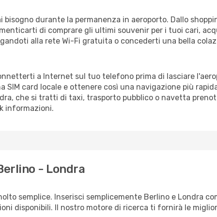
vrai bisogno durante la permanenza in aeroporto. Dallo shoppin
enticarti di comprare gli ultimi souvenir per i tuoi cari, acq
gandoti alla rete Wi-Fi gratuita o concederti una bella colaz
onnetterti a Internet sul tuo telefono prima di lasciare l'aer
a SIM card locale e ottenere così una navigazione più rapida
ndra, che si tratti di taxi, trasporto pubblico o navetta prenot
sk informazioni.
Berlino - Londra
olto semplice. Inserisci semplicemente Berlino e Londra com
ni disponibili. Il nostro motore di ricerca ti fornirà le migliori