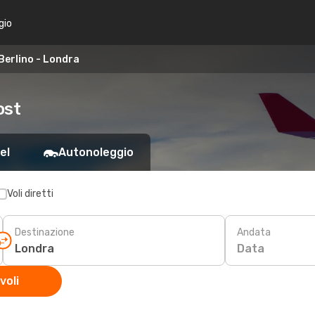
gio
Berlino - Londra
ost
el
Autonoleggio
Voli diretti
Destinazione
Andata
Data
voli