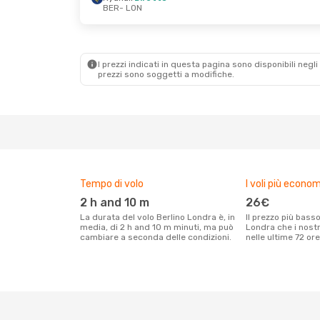
BER
- LON
Gio 8 Ott
- Lun 12 Ott
Mar 25 Ago
- Mer
Ryanair
Diretto
Ryanair
Diretto
BER
- LON
BER
- LON
Ryanair
Diretto
Ryanair
Diretto
LON
- BER
LON
- BER
I prezzi indicati in questa pagina sono disponibili negli 
prezzi sono soggetti a modifiche.
Tempo di volo
I voli più econom
2 h and 10 m
26€
La durata del volo Berlino Londra è, in
Il prezzo più basso per un volo Berlino
media, di 2 h and 10 m minuti, ma può
Londra che i nostr
cambiare a seconda delle condizioni.
nelle ultime 72 ore