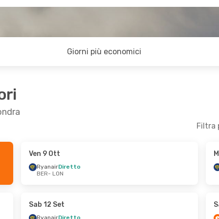
Giorni più economici
ori
Londra
Filtra
Ven 9 Ott
M
 13 Set
Mar 15 Set
- Mar 22 Set
Ryanair
Diretto
BER
- LON
Ryanair
Diretto
BER
- LON
Ryanair
Diretto
LON
- BER
Sab 12 Set
S
Ryanair
Diretto