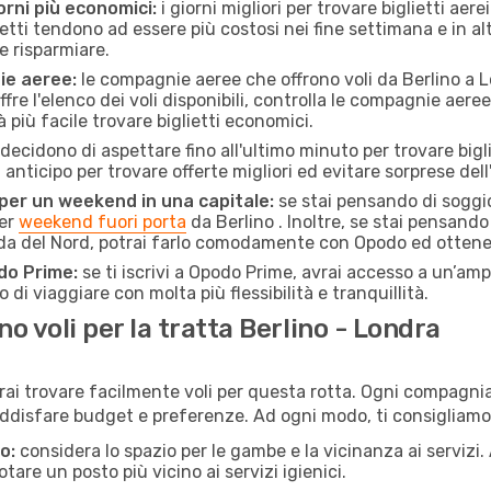
orni più economici:
i giorni migliori per trovare biglietti aer
lietti tendono ad essere più costosi nei fine settimana e in a
e risparmiare.
ie aeree:
le compagnie aeree che offrono voli da Berlino a L
fre l'elenco dei voli disponibili, controlla le compagnie aeree 
à più facile trovare biglietti economici.
ecidono di aspettare fino all'ultimo minuto per trovare bigl
n anticipo per trovare offerte migliori ed evitare sorprese del
 per un weekend in una capitale:
se stai pensando di soggior
per
weekend fuori porta
da Berlino . Inoltre, se stai pensando
da del Nord, potrai farlo comodamente con Opodo ed ottenere
do Prime:
se ti iscrivi a Opodo Prime, avrai accesso a un’ampi
 di viaggiare con molta più flessibilità e tranquillità.
 voli per la tratta Berlino - Londra
rai trovare facilmente voli per questa rotta. Ogni compagnia 
ddisfare budget e preferenze. Ad ogni modo, ti consigliamo 
o:
considera lo spazio per le gambe e la vicinanza ai servizi
re un posto più vicino ai servizi igienici.