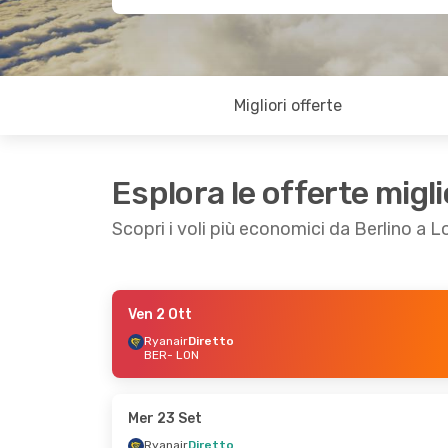
Migliori offerte
Esplora le offerte migli
Scopri i voli più economici da Berlino a 
Ven 2 Ott
Sab 3 Ott
- Mar 6 Ott
Sab 12 Set
- Dom
Ryanair
Diretto
BER
- LON
Ryanair
Diretto
Ryanair
Diretto
BER
- LON
BER
- LON
Ryanair
Diretto
Ryanair
Diretto
LON
- BER
LON
- BER
Mer 23 Set
Ryanair
Diretto