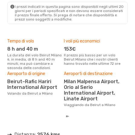
MIL
- BEY
I prezzi indicati in questa pagina sono disponibili negli ultimi 20
giorni per i periodi specificati e non devono essere considerati
il ​​prezzo finale offerto. Si prega di notare che disponibilità e
prezzi sono soggetti a modifiche.
Tempo di volo
I voli più economici
Alt
8 h and 40 m
153€
ap
La durata del volo Beirut Milano
Il prezzo più basso per un volo
I dati dei nostri clienti ci dicono
è, in media, di 8 h and 40 m
Beirut Milano che i nostri clienti
che 
minuti, ma può cambiare a
hanno trovato nelle ultime 72 ore
viag
seconda delle condizioni.
apri
Aeroporto di origine
Aeroporti di destinazione
Pre
Beirut–Rafic Hariri
Milan Malpensa Airport,
2
International Airport
Orio al Serio
Con eDream, prezzo per un volo
International Airport,
da B
Volando da Beirut a Milano
calc
Linate Airport
degl
Viaggiando da Beirut a Milano
Distanza:
2576 kms