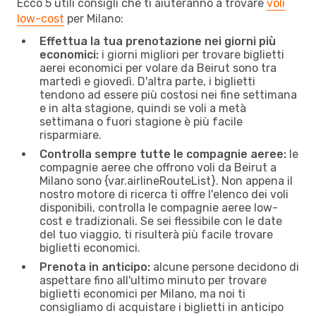
Ecco 5 utili consigli che ti aiuteranno a trovare
voli
low-cost
per Milano:
Effettua la tua prenotazione nei giorni più
economici:
i giorni migliori per trovare biglietti
aerei economici per volare da Beirut sono tra
martedì e giovedì. D'altra parte, i biglietti
tendono ad essere più costosi nei fine settimana
e in alta stagione, quindi se voli a metà
settimana o fuori stagione è più facile
risparmiare.
Controlla sempre tutte le compagnie aeree:
le
compagnie aeree che offrono voli da Beirut a
Milano sono {​var.airlineRouteList}. Non appena il
nostro motore di ricerca ti offre l'elenco dei voli
disponibili, controlla le compagnie aeree low-
cost e tradizionali. Se sei flessibile con le date
del tuo viaggio, ti risulterà più facile trovare
biglietti economici.
Prenota in anticipo:
alcune persone decidono di
aspettare fino all'ultimo minuto per trovare
biglietti economici per Milano, ma noi ti
consigliamo di acquistare i biglietti in anticipo