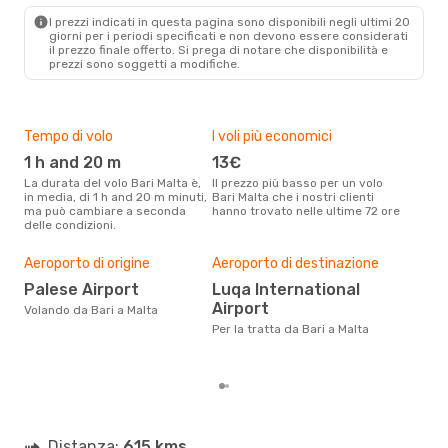
MLA
- BRI
I prezzi indicati in questa pagina sono disponibili negli ultimi 20
giorni per i periodi specificati e non devono essere considerati
il ​​prezzo finale offerto. Si prega di notare che disponibilità e
prezzi sono soggetti a modifiche.
Tempo di volo
I voli più economici
Alt
1 h and 20 m
13€
ap
La durata del volo Bari Malta è,
Il prezzo più basso per un volo
I dati dei nostri clienti ci dicono
in media, di 1 h and 20 m minuti,
Bari Malta che i nostri clienti
che 
ma può cambiare a seconda
hanno trovato nelle ultime 72 ore
viag
delle condizioni.
apri
Pre
Aeroporto di origine
Aeroporto di destinazione
11
Palese Airport
Luqa International
Con eDream, prezzo per un volo
Airport
da B
Volando da Bari a Malta
calc
Per la tratta da Bari a Malta
degl
Distanza:
615 kms