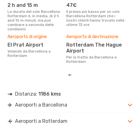
RTM
- BCN
2 h and 15 m
47€
ap
La durata del volo Barcellona
Il prezzo più basso per un volo
I dati dei nostri clienti ci dicono
Rotterdam è, in media, di 2 h
Barcellona Rotterdam che i
che 
and 15 m minuti, ma può
nostri clienti hanno trovato nelle
viag
cambiare a seconda delle
ultime 72 ore
Rott
condizioni.
Pre
Aeroporto di origine
Aeroporto di destinazione
12
El Prat Airport
Rotterdam The Hague
Con eDream, prezzo per un volo
Airport
da B
Volando da Barcellona a
soli
Rotterdam
Per la tratta da Barcellona a
dei 
Rotterdam
Distanza:
1186 kms
Aeroporti a Barcellona
Aeroporti a Rotterdam