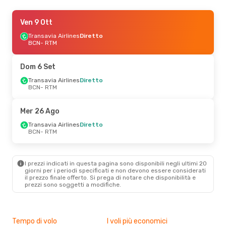
Ven 18 Set
Ven 9 Ott
- Lun 21 Set
Transavia Airlines
Transavia Airlines
Diretto
Diretto
BCN
BCN
- RTM
- RTM
Transavia Airlines
Diretto
RTM
- BCN
Dom 6 Set
Ven 4 Set
Transavia Airlines
- Dom 6 Set
Diretto
BCN
- RTM
Transavia Airlines
Diretto
BCN
- RTM
Transavia Airlines
Diretto
Mer 26 Ago
RTM
- BCN
Transavia Airlines
Diretto
BCN
- RTM
Ven 9 Ott
- Mar 13 Ott
Transavia Airlines
Diretto
BCN
- RTM
I prezzi indicati in questa pagina sono disponibili negli ultimi 20
Vueling
Diretto
giorni per i periodi specificati e non devono essere considerati
RTM
- BCN
il ​​prezzo finale offerto. Si prega di notare che disponibilità e
prezzi sono soggetti a modifiche.
Lun 24 Ago
- Lun 31 Ago
Transavia Airlines
Diretto
BCN
- RTM
Tempo di volo
I voli più economici
Alt
Transavia Airlines
Diretto