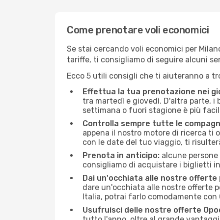
Come prenotare voli economici
Se stai cercando voli economici per Milano 
tariffe, ti consigliamo di seguire alcuni 
Ecco 5 utili consigli che ti aiuteranno a t
Effettua la tua prenotazione nei gi
tra martedì e giovedì. D'altra parte, i
settimana o fuori stagione è più facil
Controlla sempre tutte le compagn
appena il nostro motore di ricerca ti of
con le date del tuo viaggio, ti risulter
Prenota in anticipo:
alcune persone d
consigliamo di acquistare i biglietti i
Dai un'occhiata alle nostre offerte
dare un'occhiata alle nostre offerte 
Italia, potrai farlo comodamente con 
Usufruisci delle nostre offerte Opo
tutto l'anno, oltre al grande vantaggio