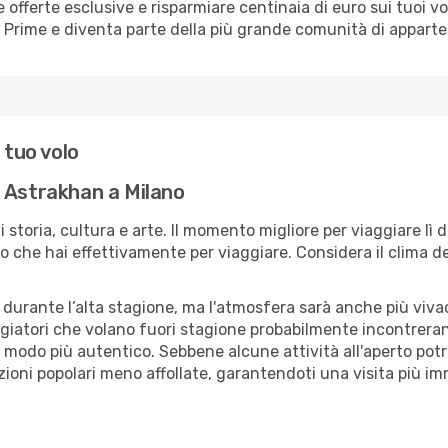
erte esclusive e risparmiare centinaia di euro sui tuoi voli,
o Prime e diventa parte della più grande comunità di appart
 tuo volo
 Astrakhan a Milano
di storia, cultura e arte. Il momento migliore per viaggiare l
 che hai effettivamente per viaggiare. Considera il clima della
 durante l’alta stagione, ma l'atmosfera sarà anche più vivace
aggiatori che volano fuori stagione probabilmente incontreran
n modo più autentico. Sebbene alcune attività all'aperto pot
zioni popolari meno affollate, garantendoti una visita più im