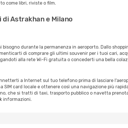
 come libri, riviste o film.
i di Astrakhan e Milano
vrai bisogno durante la permanenza in aeroporto. Dallo shoppin
enticarti di comprare gli ultimi souvenir per i tuoi cari, acq
gandoti alla rete Wi-Fi gratuita o concederti una bella colaz
onnetterti a Internet sul tuo telefono prima di lasciare l'aer
a SIM card locale e ottenere così una navigazione più rapida
ano, che si tratti di taxi, trasporto pubblico o navetta prenot
sk informazioni.