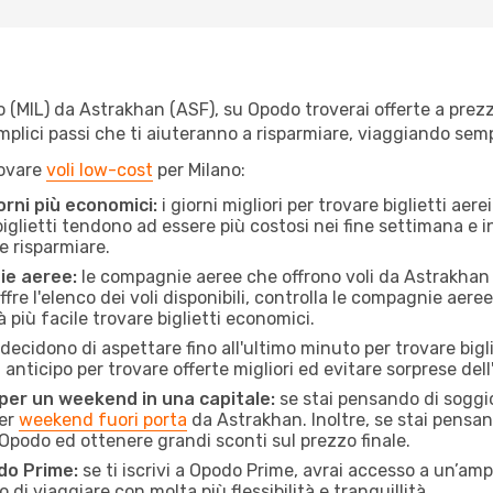
(MIL) da Astrakhan (ASF), su Opodo troverai offerte a prezzi i
semplici passi che ti aiuteranno a risparmiare, viaggiando s
rovare
voli low-cost
per Milano:
orni più economici:
i giorni migliori per trovare biglietti ae
 biglietti tendono ad essere più costosi nei fine settimana e i
e risparmiare.
ie aeree:
le compagnie aeree che offrono voli da Astrakhan a
fre l'elenco dei voli disponibili, controlla le compagnie aeree 
à più facile trovare biglietti economici.
ecidono di aspettare fino all'ultimo minuto per trovare bigli
n anticipo per trovare offerte migliori ed evitare sorprese del
 per un weekend in una capitale:
se stai pensando di soggior
per
weekend fuori porta
da Astrakhan. Inoltre, se stai pensan
Opodo ed ottenere grandi sconti sul prezzo finale.
do Prime:
se ti iscrivi a Opodo Prime, avrai accesso a un’ampi
 di viaggiare con molta più flessibilità e tranquillità.