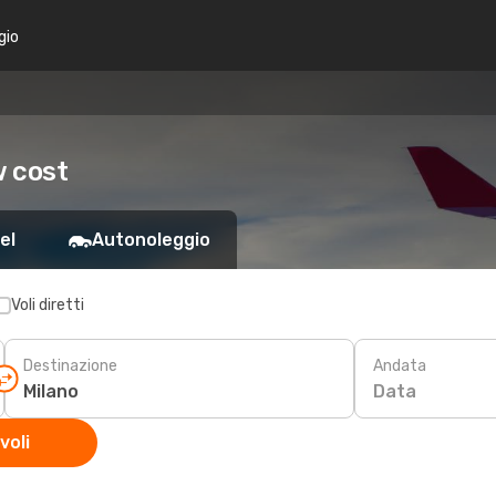
gio
w cost
el
Autonoleggio
Voli diretti
Destinazione
Andata
Data
voli