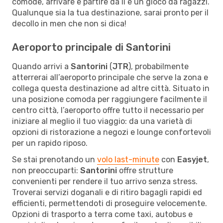
comode, arrivare e partire da lì è un gioco da ragazzi.
Qualunque sia la tua destinazione, sarai pronto per il
decollo in men che non si dica!
Aeroporto principale di Santorini
Quando arrivi a
Santorini
(
JTR
), probabilmente
atterrerai all’aeroporto principale che serve la zona e
collega questa destinazione ad altre città. Situato in
una posizione comoda per raggiungere facilmente il
centro città, l’aeroporto offre tutto il necessario per
iniziare al meglio il tuo viaggio: da una varietà di
opzioni di ristorazione a negozi e lounge confortevoli
per un rapido riposo.
Se stai prenotando un
volo last-minute
con
Easyjet
,
non preoccuparti:
Santorini
offre strutture
convenienti per rendere il tuo arrivo senza stress.
Troverai servizi doganali e di ritiro bagagli rapidi ed
efficienti, permettendoti di proseguire velocemente.
Opzioni di trasporto a terra come taxi, autobus e