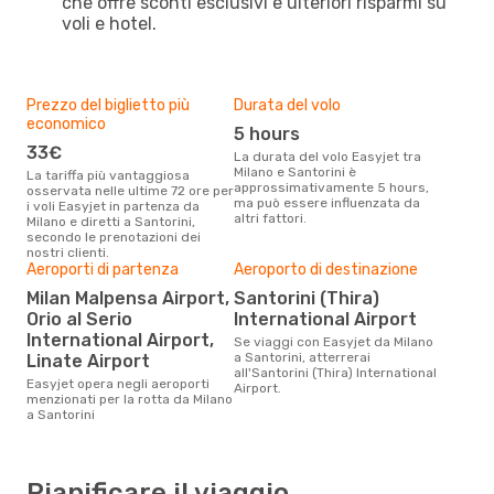
che offre sconti esclusivi e ulteriori risparmi su
voli e hotel.
Prezzo del biglietto più
Durata del volo
economico
5 hours
33€
La durata del volo Easyjet tra
Milano e Santorini è
La tariffa più vantaggiosa
approssimativamente 5 hours,
osservata nelle ultime 72 ore per
ma può essere influenzata da
i voli Easyjet in partenza da
altri fattori.
Milano e diretti a Santorini,
secondo le prenotazioni dei
nostri clienti.
Aeroporti di partenza
Aeroporto di destinazione
Milan Malpensa Airport,
Santorini (Thira)
Orio al Serio
International Airport
International Airport,
Se viaggi con Easyjet da Milano
a Santorini, atterrerai
Linate Airport
all'Santorini (Thira) International
Easyjet opera negli aeroporti
Airport.
menzionati per la rotta da Milano
a Santorini
Pianificare il viaggio