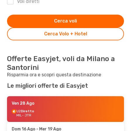
Voli diretti
Cerca voli
Cerca Volo + Hotel
Offerte Easyjet, voli da Milano a
Santorini
Risparmia ora e scopri questa destinazione
Le migliori offerte di Easyjet
Ven 28 Ago
U2
Diretto
MIL
- JTR
Dom 16 Ago
- Mer 19 Ago