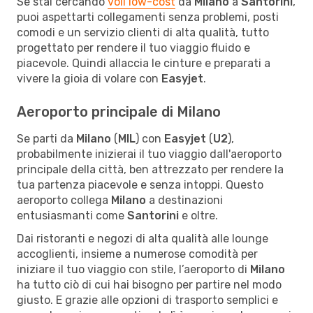
Se stai cercando
voli low-cost
da
Milano
a
Santorini
,
puoi aspettarti collegamenti senza problemi, posti
comodi e un servizio clienti di alta qualità, tutto
progettato per rendere il tuo viaggio fluido e
piacevole. Quindi allaccia le cinture e preparati a
vivere la gioia di volare con
Easyjet
.
Aeroporto principale di Milano
Se parti da
Milano
(
MIL
) con
Easyjet
(
U2
),
probabilmente inizierai il tuo viaggio dall'aeroporto
principale della città, ben attrezzato per rendere la
tua partenza piacevole e senza intoppi. Questo
aeroporto collega
Milano
a destinazioni
entusiasmanti come
Santorini
e oltre.
Dai ristoranti e negozi di alta qualità alle lounge
accoglienti, insieme a numerose comodità per
iniziare il tuo viaggio con stile, l’aeroporto di
Milano
ha tutto ciò di cui hai bisogno per partire nel modo
giusto. E grazie alle opzioni di trasporto semplici e