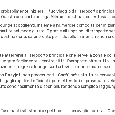
, probabilmente inizierai il tuo viaggio dall'aeroporto princip
. Questo aeroporto collega
Milano
a destinazioni entusiasm
e lounge accoglienti, insieme a numerose comodità per iniziare 
partire nel modo giusto. E grazie alle opzioni di trasporto sem
destinazione, sarai pronto per il decollo in men che non si d
te atterrerai all’aeroporto principale che serve la zona e col
gere facilmente il centro città, l’aeroporto offre tutto il ne
orazione a negozi e lounge confortevoli per un rapido riposo.
on
Easyjet
, non preoccuparti:
Corfù
offre strutture conveni
ro bagagli rapidi ed efficienti, permettendoti di proseguire ve
auto sono facilmente disponibili, rendendo semplice raggiunge
ffascinanti siti storici a spettacolari meraviglie naturali. C