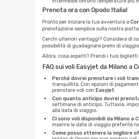
intermedie offrono temperature più mit
Prenota ora con Opodo Italia!
Pronto per iniziare la tua avventura a
Cor
prenotazione semplice sulla nostra piattaf
Cerchi ulteriori vantaggi? Considera di is
possibilità di guadagnare premi di viaggio
Allora, cosa aspetti? Prendi i tuoi bigliet
FAQ sui voli Easyjet da Milano a 
Perché dovrei prenotare i voli tra
tranquillità. Con opzioni di pagament
prenotare voli con
Easyjet
.
Con quanto anticipo dovrei prenota
settimane di anticipo. Tuttavia, impo
alla data di viaggio.
Ci sono voli disponibili da Milano a 
inserire le date di viaggio preferite n
Come posso ottenere la migliore of
prezzo di Opodo per non perdere cali di