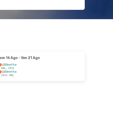
om 16 Ago
- Ven 21 Ago
U2
Diretto
MIL
- CFU
U2
Diretto
CFU
- MIL