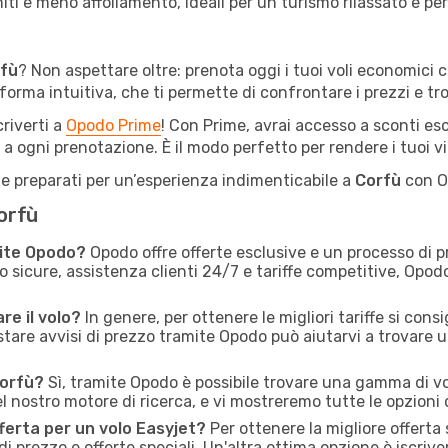
i e meno affollamento, ideali per un turismo rilassato e per 
fù
? Non aspettare oltre: prenota oggi i tuoi voli economici 
orma intuitiva, che ti permette di confrontare i prezzi e trov
criverti a
Opodo Prime
! Con Prime, avrai accesso a sconti escl
 a ogni prenotazione. È il modo perfetto per rendere i tuoi vi
ti e preparati per un’esperienza indimenticabile a
Corfù
con Op
Corfù
mite Opodo?
Opodo offre offerte esclusive e un processo di 
o sicure, assistenza clienti 24/7 e tariffe competitive, Opo
re il volo?
In genere, per ottenere le migliori tariffe si cons
stare avvisi di prezzo tramite Opodo può aiutarvi a trovare 
Corfù?
Sì, tramite Opodo è possibile trovare una gamma di vo
el nostro motore di ricerca, e vi mostreremo tutte le opzioni d
ferta per un volo Easyjet?
Per ottenere la migliore offerta 
 prezzo e offerte speciali. Un'altra ottima opzione è iscriver