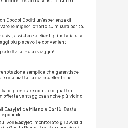
scoprire i tesori nascosti di
Corfù
.
con Opodo! Goditi un’esperienza di
are le migliori offerte su misura per te.
usivi, assistenza clienti prioritaria e la
aggi più piacevoli e convenienti.
odo Italia. Buon viaggio!
prenotazione semplice che garantisce
do è una piattaforma eccellente per
iglia di prenotare con tre o quattro
un'offerta vantaggiosa anche più vicino
li
Easyjet
da
Milano
a
Corfù
. Basta
isponibili.
sui voli
Easyjet
, monitorate gli avvisi di
si a Opodo Prime, il nostro servizio di