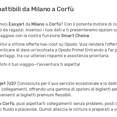
attibili da Milano a Corfù
omici
Easyjet
da
Milano
a
Corfù
? Con il potente motore di ri
co da ragazzi. Inserisci i tuoi dati e ti presenteremo opzioni 
taggiosi con la nostra funzione
Smart Choice
.
tivi e ottime offerte low-cost su Opodo. Vuoi rendere l'offer
enticare di dare un'occhiata a Opodo Prime! Entrando a far 
antaggi, tra cui ulteriori risparmi e assistenza prioritaria.
ichi il tuo viaggio—l'avventura ti aspetta!
jet
(
U2
)! Conosciuta per il suo servizio eccezionale e la de
 collegamenti, offrendo una gamma di opzioni di biglietti pe
nienti ai biglietti premium flessibili.
a
Corfù
, puoi aspettarti collegamenti senza problemi, posti c
 fluido e piacevole. Quindi allaccia le cinture e preparati a v