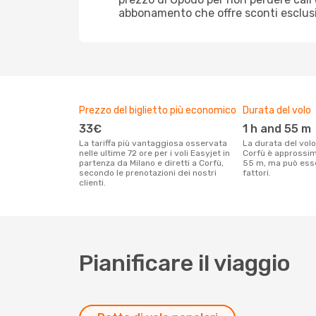
abbonamento che offre sconti esclusivi
Prezzo del biglietto più economico
Durata del volo
33€
1 h and 55 m
La tariffa più vantaggiosa osservata
La durata del volo Easyjet tra Milano e
nelle ultime 72 ore per i voli Easyjet in
Corfù è approssi
partenza da Milano e diretti a Corfù,
55 m, ma può esser
secondo le prenotazioni dei nostri
fattori.
clienti.
Pianificare il viaggio