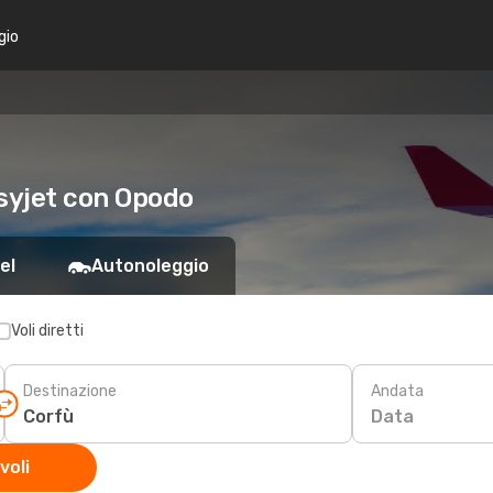
gio
asyjet con Opodo
el
Autonoleggio
Voli diretti
Destinazione
Andata
Data
voli