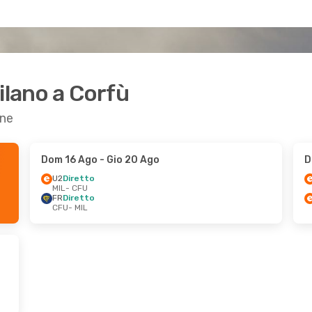
ilano a Corfù
one
Dom 16 Ago
- Gio 20 Ago
D
U2
Diretto
MIL
- CFU
FR
Diretto
CFU
- MIL