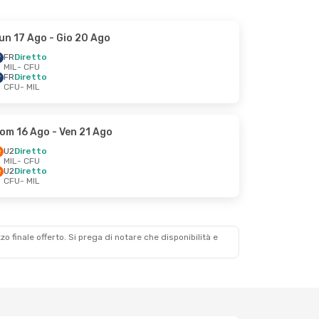
un 17 Ago
- Gio 20 Ago
FR
Diretto
MIL
- CFU
FR
Diretto
CFU
- MIL
om 16 Ago
- Ven 21 Ago
U2
Diretto
MIL
- CFU
U2
Diretto
CFU
- MIL
zzo finale offerto. Si prega di notare che disponibilità e