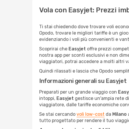
Vola con Easyjet: Prezzi imb
Ti stai chiedendo dove trovare voli econ
Opodo, trovare le migliori tariffe è un gio
evidenziando i voli più convenienti e van
Scoprirai che
Easyjet
offre prezzi competi
nostra app per sconti esclusivi e non dim
viaggiatori, potrai accedere a molti altri v
Quindi rilassati e lascia che Opodo semplif
Informazioni generali su Easyjet
Preparati per un grande viaggio con
Easy
intoppi,
Easyjet
gestisce un'ampia rete di
viaggiatore, dalle tariffe economiche conve
Se stai cercando
voli low-cost
da
Milano
tutto progettato per rendere il tuo viaggio