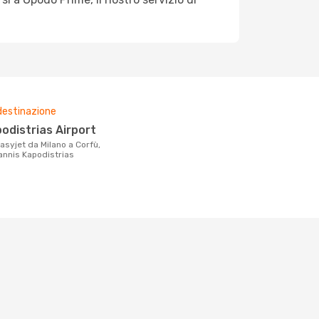
destinazione
podistrias Airport
oannis Kapodistrias