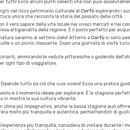
per tutti! Ecco alcuni punti salienti che non puoi assolutame
giti nel ricco patrimonio culturale di
Corfù
esplorando i suoi
ettura unica che racconta la storia del passato della città.
i il vero sapore della vita locale nei vivaci mercati e nei colo
liosa artigianalità della regione. È il posto perfetto per acqu
natura saranno al settimo cielo! Attorno a
Corfù
ci sono pae
uille o un picnic rilassante. Dopo una giornata di visite turist
cinanti, ammirando le vedute pittoresche o godendo dell'at
r ogni tipo di viaggiatore.
 Dipende tutto da ciò che vuoi vivere! Ecco una pratica guida 
esto è il momento ideale per esplorare. È la stagione perfett
no in mostra la sua cultura vibrante.
n clima più impegnativo, anche la bassa stagione può offrir
sfera molto più tranquilla e autentica, permettendoti di gusta
’esperienza più tranquilla, considera di visitare durante i m