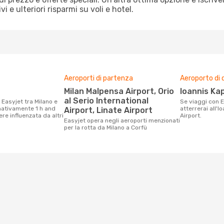
 e ulteriori risparmi su voli e hotel.
Aeroporti di partenza
Aeroporto di 
Milan Malpensa Airport, Orio
Ioannis Ka
al Serio International
Se viaggi con Easyjet da Milano a Corfù,
mativamente 1 h and
atterrerai all'I
Airport, Linate Airport
e influenzata da altri
Airport.
Easyjet opera negli aeroporti menzionati
per la rotta da Milano a Corfù