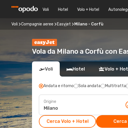
Voli
Hotel
Volo + Hotel
Autonoleg
Voli
Compagnie aeree
Easyjet
Milano - Corfù
Vola da Milano a Corfù con E
Voli
Hotel
Volo + Hot
Andata e ritorno
Sola andata
Multitratta
Origine
Cerca Volo + Hotel
Cerca 