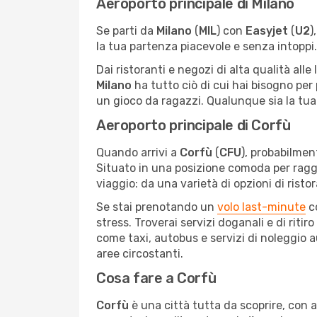
Aeroporto principale di Milano
Se parti da
Milano
(
MIL
) con
Easyjet
(
U2
)
la tua partenza piacevole e senza intoppi
Dai ristoranti e negozi di alta qualità all
Milano
ha tutto ciò di cui hai bisogno per 
un gioco da ragazzi. Qualunque sia la tua 
Aeroporto principale di Corfù
Quando arrivi a
Corfù
(
CFU
), probabilmen
Situato in una posizione comoda per raggiun
viaggio: da una varietà di opzioni di rist
Se stai prenotando un
volo last-minute
c
stress. Troverai servizi doganali e di riti
come taxi, autobus e servizi di noleggio 
aree circostanti.
Cosa fare a Corfù
Corfù
è una città tutta da scoprire, con a