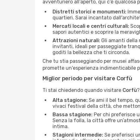
avventuriero all’aperto, qui c’è qualcosa 
Distretti storici e monumenti:
Immer
quartieri. Sarai incantato dall'archit
Mercati locali e centri culturali:
Scopr
sapori autentici e scoprire la meravig
Attrazioni naturali:
Gli amanti della 
invitanti, ideali per passeggiate tranq
goditi la bellezza che ti circonda.
Che tu stia passeggiando per musei affas
promette un'esperienza indimenticabile pe
Miglior periodo per visitare Corfù
Ti stai chiedendo quando visitare
Corfù
?
Alta stagione:
Se ami il bel tempo, qu
vivaci festival della città, che metto
Bassa stagione:
Per chi preferisce u
Senza la folla, la città offre un’atmo
intima.
Stagioni intermedie:
Se preferisci un