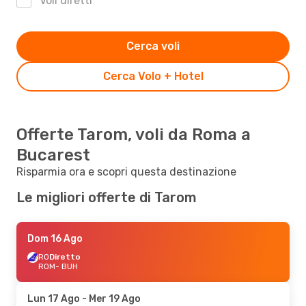
Voli diretti
Cerca voli
Cerca Volo + Hotel
Offerte Tarom, voli da Roma a
Bucarest
Risparmia ora e scopri questa destinazione
Le migliori offerte di Tarom
Dom 16 Ago
RO
Diretto
ROM
- BUH
Lun 17 Ago
- Mer 19 Ago