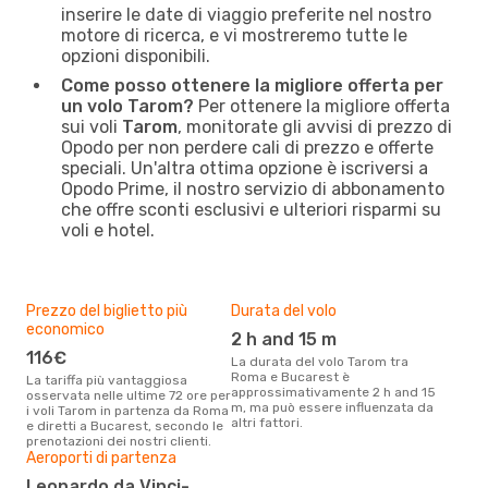
inserire le date di viaggio preferite nel nostro
motore di ricerca, e vi mostreremo tutte le
opzioni disponibili.
Come posso ottenere la migliore offerta per
un volo Tarom?
Per ottenere la migliore offerta
sui voli
Tarom
, monitorate gli avvisi di prezzo di
Opodo per non perdere cali di prezzo e offerte
speciali. Un'altra ottima opzione è iscriversi a
Opodo Prime, il nostro servizio di abbonamento
che offre sconti esclusivi e ulteriori risparmi su
voli e hotel.
Prezzo del biglietto più
Durata del volo
economico
2 h and 15 m
116€
La durata del volo Tarom tra
Roma e Bucarest è
La tariffa più vantaggiosa
approssimativamente 2 h and 15
osservata nelle ultime 72 ore per
m, ma può essere influenzata da
i voli Tarom in partenza da Roma
altri fattori.
e diretti a Bucarest, secondo le
prenotazioni dei nostri clienti.
Aeroporti di partenza
Leonardo da Vinci-