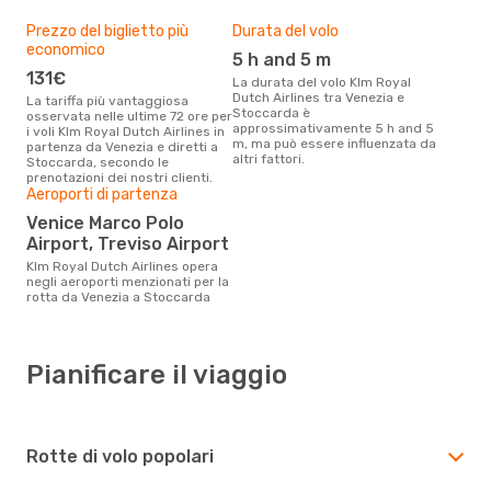
Prezzo del biglietto più
Durata del volo
economico
5 h and 5 m
131€
La durata del volo Klm Royal
Dutch Airlines tra Venezia e
La tariffa più vantaggiosa
Stoccarda è
osservata nelle ultime 72 ore per
approssimativamente 5 h and 5
i voli Klm Royal Dutch Airlines in
m, ma può essere influenzata da
partenza da Venezia e diretti a
altri fattori.
Stoccarda, secondo le
prenotazioni dei nostri clienti.
Aeroporti di partenza
Venice Marco Polo
Airport, Treviso Airport
Klm Royal Dutch Airlines opera
negli aeroporti menzionati per la
rotta da Venezia a Stoccarda
Pianificare il viaggio
Rotte di volo popolari