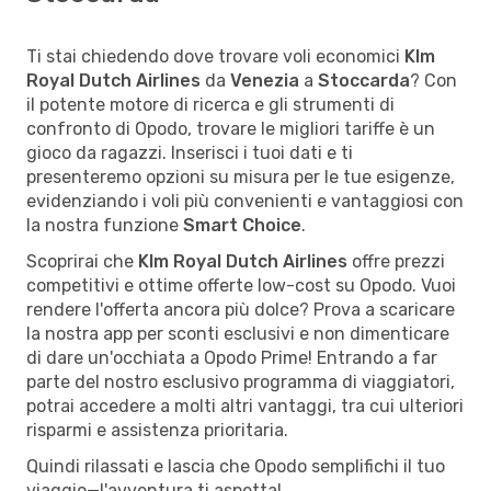
Ti stai chiedendo dove trovare voli economici
Klm
Royal Dutch Airlines
da
Venezia
a
Stoccarda
? Con
il potente motore di ricerca e gli strumenti di
confronto di Opodo, trovare le migliori tariffe è un
gioco da ragazzi. Inserisci i tuoi dati e ti
presenteremo opzioni su misura per le tue esigenze,
evidenziando i voli più convenienti e vantaggiosi con
la nostra funzione
Smart Choice
.
Scoprirai che
Klm Royal Dutch Airlines
offre prezzi
competitivi e ottime offerte low-cost su Opodo. Vuoi
rendere l'offerta ancora più dolce? Prova a scaricare
la nostra app per sconti esclusivi e non dimenticare
di dare un'occhiata a Opodo Prime! Entrando a far
parte del nostro esclusivo programma di viaggiatori,
potrai accedere a molti altri vantaggi, tra cui ulteriori
risparmi e assistenza prioritaria.
Quindi rilassati e lascia che Opodo semplifichi il tuo
viaggio—l'avventura ti aspetta!