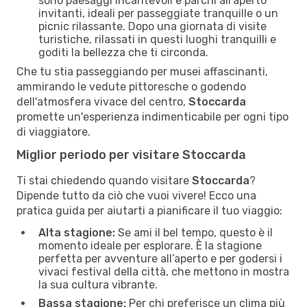
sono paesaggi incantevoli e parchi all'aperto
invitanti, ideali per passeggiate tranquille o un
picnic rilassante. Dopo una giornata di visite
turistiche, rilassati in questi luoghi tranquilli e
goditi la bellezza che ti circonda.
Che tu stia passeggiando per musei affascinanti,
ammirando le vedute pittoresche o godendo
dell'atmosfera vivace del centro,
Stoccarda
promette un'esperienza indimenticabile per ogni tipo
di viaggiatore.
Miglior periodo per visitare Stoccarda
Ti stai chiedendo quando visitare
Stoccarda
?
Dipende tutto da ciò che vuoi vivere! Ecco una
pratica guida per aiutarti a pianificare il tuo viaggio:
Alta stagione:
Se ami il bel tempo, questo è il
momento ideale per esplorare. È la stagione
perfetta per avventure all’aperto e per godersi i
vivaci festival della città, che mettono in mostra
la sua cultura vibrante.
Bassa stagione:
Per chi preferisce un clima più