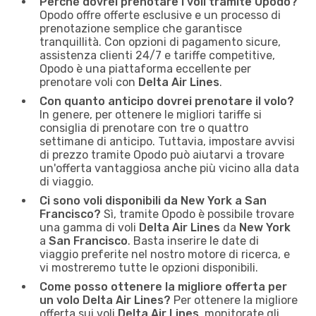
Perché dovrei prenotare i voli tramite Opodo?
Opodo offre offerte esclusive e un processo di
prenotazione semplice che garantisce
tranquillità. Con opzioni di pagamento sicure,
assistenza clienti 24/7 e tariffe competitive,
Opodo è una piattaforma eccellente per
prenotare voli con
Delta Air Lines
.
Con quanto anticipo dovrei prenotare il volo?
In genere, per ottenere le migliori tariffe si
consiglia di prenotare con tre o quattro
settimane di anticipo. Tuttavia, impostare avvisi
di prezzo tramite Opodo può aiutarvi a trovare
un'offerta vantaggiosa anche più vicino alla data
di viaggio.
Ci sono voli disponibili da New York a San
Francisco?
Sì, tramite Opodo è possibile trovare
una gamma di voli
Delta Air Lines
da
New York
a
San Francisco
. Basta inserire le date di
viaggio preferite nel nostro motore di ricerca, e
vi mostreremo tutte le opzioni disponibili.
Come posso ottenere la migliore offerta per
un volo Delta Air Lines?
Per ottenere la migliore
offerta sui voli
Delta Air Lines
, monitorate gli