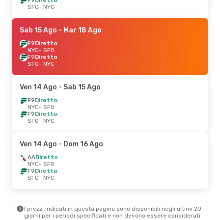
SFO
- NYC
Sab 15 Ago
- Mar 18 Ago
F9
Diretto
NYC
- SFO
F9
Diretto
SFO
- NYC
Ven 14 Ago
- Sab 15 Ago
F9
Diretto
NYC
- SFO
F9
Diretto
SFO
- NYC
Ven 14 Ago
- Dom 16 Ago
AA
Diretto
NYC
- SFO
F9
Diretto
SFO
- NYC
I prezzi indicati in questa pagina sono disponibili negli ultimi 20
giorni per i periodi specificati e non devono essere considerati