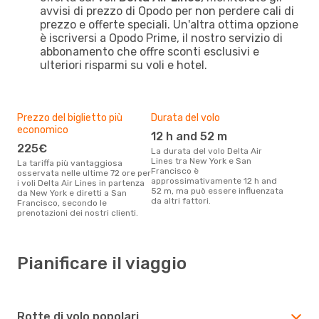
avvisi di prezzo di Opodo per non perdere cali di
prezzo e offerte speciali. Un'altra ottima opzione
è iscriversi a Opodo Prime, il nostro servizio di
abbonamento che offre sconti esclusivi e
ulteriori risparmi su voli e hotel.
Prezzo del biglietto più
Durata del volo
economico
12 h and 52 m
225€
La durata del volo Delta Air
Lines tra New York e San
La tariffa più vantaggiosa
Francisco è
osservata nelle ultime 72 ore per
approssimativamente 12 h and
i voli Delta Air Lines in partenza
52 m, ma può essere influenzata
da New York e diretti a San
da altri fattori.
Francisco, secondo le
prenotazioni dei nostri clienti.
Pianificare il viaggio
Rotte di volo popolari