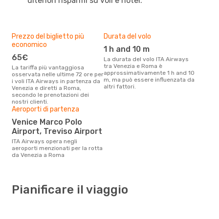
ulteriori risparmi su voli e hotel.
Prezzo del biglietto più
Durata del volo
economico
1 h and 10 m
65€
La durata del volo ITA Airways
tra Venezia e Roma è
La tariffa più vantaggiosa
approssimativamente 1 h and 10
osservata nelle ultime 72 ore per
m, ma può essere influenzata da
i voli ITA Airways in partenza da
altri fattori.
Venezia e diretti a Roma,
secondo le prenotazioni dei
nostri clienti.
Aeroporti di partenza
Venice Marco Polo
Airport, Treviso Airport
ITA Airways opera negli
aeroporti menzionati per la rotta
da Venezia a Roma
Pianificare il viaggio