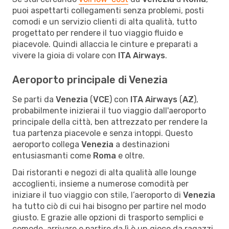
puoi aspettarti collegamenti senza problemi, posti
comodi e un servizio clienti di alta qualità, tutto
progettato per rendere il tuo viaggio fluido e
piacevole. Quindi allaccia le cinture e preparati a
vivere la gioia di volare con
ITA Airways
.
Aeroporto principale di Venezia
Se parti da
Venezia
(
VCE
) con
ITA Airways
(
AZ
),
probabilmente inizierai il tuo viaggio dall'aeroporto
principale della città, ben attrezzato per rendere la
tua partenza piacevole e senza intoppi. Questo
aeroporto collega
Venezia
a destinazioni
entusiasmanti come
Roma
e oltre.
Dai ristoranti e negozi di alta qualità alle lounge
accoglienti, insieme a numerose comodità per
iniziare il tuo viaggio con stile, l’aeroporto di
Venezia
ha tutto ciò di cui hai bisogno per partire nel modo
giusto. E grazie alle opzioni di trasporto semplici e
comode, arrivare e partire da lì è un gioco da ragazzi.