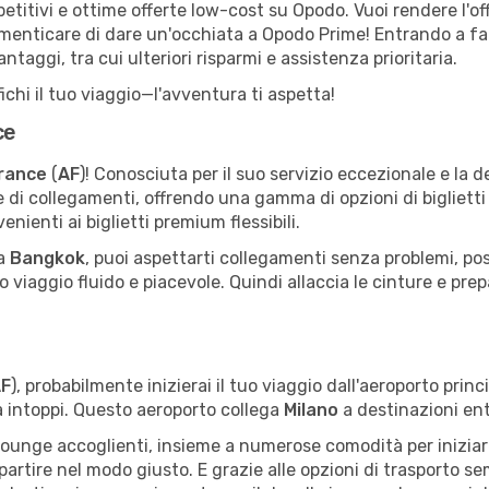
etitivi e ottime offerte low-cost su Opodo. Vuoi rendere l'of
dimenticare di dare un'occhiata a Opodo Prime! Entrando a f
antaggi, tra cui ulteriori risparmi e assistenza prioritaria.
ichi il tuo viaggio—l'avventura ti aspetta!
ce
France
(
AF
)! Conosciuta per il suo servizio eccezionale e la 
 di collegamenti, offrendo una gamma di opzioni di biglietti
nienti ai biglietti premium flessibili.
a
Bangkok
, puoi aspettarti collegamenti senza problemi, post
o viaggio fluido e piacevole. Quindi allaccia le cinture e prep
F
), probabilmente inizierai il tuo viaggio dall'aeroporto princ
a intoppi. Questo aeroporto collega
Milano
a destinazioni e
e lounge accoglienti, insieme a numerose comodità per iniziare 
partire nel modo giusto. E grazie alle opzioni di trasporto sem