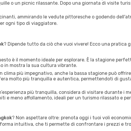
uille o un picnic rilassante. Dopo una giornata di visite turist
cinanti, ammirando le vedute pittoresche o godendo dell'at
r ogni tipo di viaggiatore.
ok
? Dipende tutto da ciò che vuoi vivere! Ecco una pratica gui
esto è il momento ideale per esplorare. È la stagione perfett
no in mostra la sua cultura vibrante.
n clima più impegnativo, anche la bassa stagione può offrir
sfera molto più tranquilla e autentica, permettendoti di gusta
’esperienza più tranquilla, considera di visitare durante i m
i e meno affollamento, ideali per un turismo rilassato e per 
ngkok
? Non aspettare oltre: prenota oggi i tuoi voli economi
orma intuitiva, che ti permette di confrontare i prezzi e trov