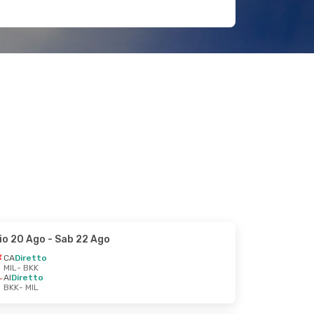
io 20 Ago
- Sab 22 Ago
CA
Diretto
MIL
- BKK
AI
Diretto
BKK
- MIL