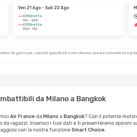
Ven 21 Ago
- Sab 22 Ago
M
G9
Diretto
MIL
- BKK
G9
Diretto
BKK
- MIL
ultimi 20 giorni per i periodi specificati e non devono essere considerati il ​​pre
 imbattibili da Milano a Bangkok
omici
Air France
da
Milano
a
Bangkok
? Con il potente motore
co da ragazzi. Inserisci i tuoi dati e ti presenteremo opzioni 
taggiosi con la nostra funzione
Smart Choice
.