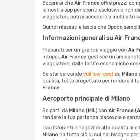
Scoprirai che
Air France
offre prezzi comp
la nostra app per sconti esclusivi e non 
viaggiatori, potrai accedere a molti altri v
Quindi rilassati e lascia che Opodo semplif
Informazioni generali su Air Fran
Preparati per un grande viaggio con
Air 
intoppi,
Air France
gestisce un'ampia rete
viaggiatore, dalle tariffe economiche conve
Se stai cercando
voli low-cost
da
Milano
qualità, tutto progettato per rendere il tu
France
.
Aeroporto principale di Milano
Se parti da
Milano
(
MIL
) con
Air France
(
A
rendere la tua partenza piacevole e senz
Dai ristoranti e negozi di alta qualità all
Milano
ha tutto ciò di cui hai bisogno per 