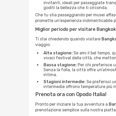
invitanti, ideali per passeggiate tranq
goditi la bellezza che ti circonda.
Che tu stia passeggiando per musei affas
promette un'esperienza indimenticabile pe
Miglior periodo per visitare Bangkok
Ti stai chiedendo quando visitare
Bangk
viaggio:
Alta stagione:
Se ami il bel tempo, qu
vivaci festival della città, che metto
Bassa stagione:
Per chi preferisce u
Senza la folla, la città offre un’atmo
intima.
Stagioni intermedie:
Se preferisci un
intermedie offrono temperature più mit
Prenota ora con Opodo Italia!
Pronto per iniziare la tua avventura a
Ba
prenotazione semplice sulla nostra piattaf