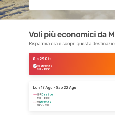
Voli più economici da 
Risparmia ora e scopri questa destinazi
Gio 29 Ott
AF
Diretto
MIL
- BKK
Lun 17 Ago
- Sab 22 Ago
G9
Diretto
MIL
- BKK
AI
Diretto
BKK
- MIL