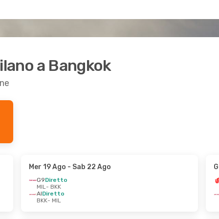
Milano a Bangkok
one
Mer 19 Ago
- Sab 22 Ago
G
G9
Diretto
MIL
- BKK
AI
Diretto
BKK
- MIL