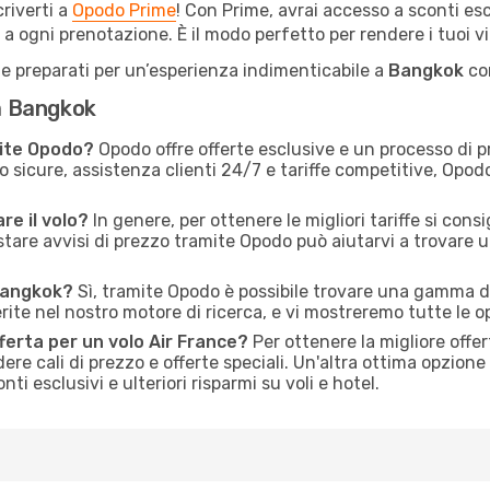
criverti a
Opodo Prime
! Con Prime, avrai accesso a sconti escl
 a ogni prenotazione. È il modo perfetto per rendere i tuoi vi
ti e preparati per un’esperienza indimenticabile a
Bangkok
con
 a Bangkok
mite Opodo?
Opodo offre offerte esclusive e un processo di 
o sicure, assistenza clienti 24/7 e tariffe competitive, Opo
re il volo?
In genere, per ottenere le migliori tariffe si cons
stare avvisi di prezzo tramite Opodo può aiutarvi a trovare 
 Bangkok?
Sì, tramite Opodo è possibile trovare una gamma di
rite nel nostro motore di ricerca, e vi mostreremo tutte le op
ferta per un volo Air France?
Per ottenere la migliore offer
re cali di prezzo e offerte speciali. Un'altra ottima opzione 
i esclusivi e ulteriori risparmi su voli e hotel.