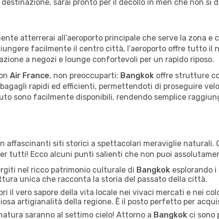
destinazione, sarai pronto per il decollo in men che non si d
mente atterrerai all’aeroporto principale che serve la zona e 
gere facilmente il centro città, l’aeroporto offre tutto il ne
orazione a negozi e lounge confortevoli per un rapido riposo.
on
Air France
, non preoccuparti:
Bangkok
offre strutture c
ro bagagli rapidi ed efficienti, permettendoti di proseguire ve
auto sono facilmente disponibili, rendendo semplice raggiunge
n affascinanti siti storici a spettacolari meraviglie naturali
per tutti! Ecco alcuni punti salienti che non puoi assolutame
giti nel ricco patrimonio culturale di
Bangkok
esplorando i s
ettura unica che racconta la storia del passato della città.
i il vero sapore della vita locale nei vivaci mercati e nei colo
liosa artigianalità della regione. È il posto perfetto per acqu
natura saranno al settimo cielo! Attorno a
Bangkok
ci sono 