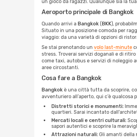
un gioco da ragazzi. Qualunque sia la tua 
Aeroporto principale di Bangkok
Quando arrivi a
Bangkok
(
BKK
), probabil
Situato in una posizione comoda per raggiun
viaggio: da una varietà di opzioni di rist
Se stai prenotando un
volo last-minute
c
stress. Troverai servizi doganali e di riti
come taxi, autobus e servizi di noleggio 
aree circostanti.
Cosa fare a Bangkok
Bangkok
è una città tutta da scoprire, co
avventuriero all’aperto, qui c’è qualcosa 
Distretti storici e monumenti:
Immer
quartieri. Sarai incantato dall'archit
Mercati locali e centri culturali:
Scopr
sapori autentici e scoprire la meravig
Attrazioni naturali:
Gli amanti della 