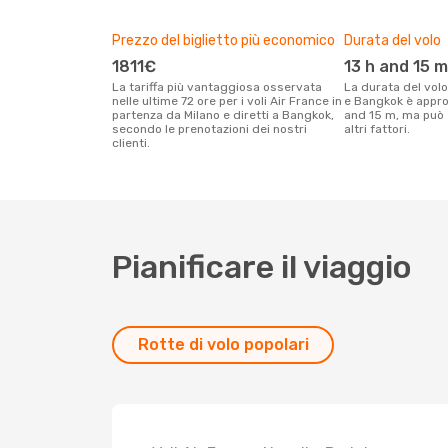
Prezzo del biglietto più economico
Durata del volo
1811€
13 h and 15 m
La tariffa più vantaggiosa osservata
La durata del volo Air France tra Milano
nelle ultime 72 ore per i voli Air France in
e Bangkok è appr
partenza da Milano e diretti a Bangkok,
and 15 m, ma può 
secondo le prenotazioni dei nostri
altri fattori.
clienti.
Pianificare il viaggio
Rotte di volo popolari