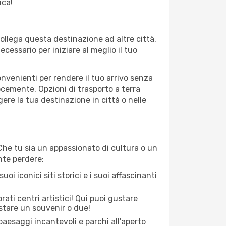
ica!
collega questa destinazione ad altre città.
cessario per iniziare al meglio il tuo
onvenienti per rendere il tuo arrivo senza
locemente. Opzioni di trasporto a terra
re la tua destinazione in città o nelle
. Che tu sia un appassionato di cultura o un
nte perdere:
uoi iconici siti storici e i suoi affascinanti
rati centri artistici! Qui puoi gustare
istare un souvenir o due!
paesaggi incantevoli e parchi all'aperto