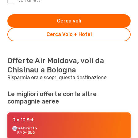
Voli diretti
Cerca voli
Cerca Volo + Hotel
Offerte Air Moldova, voli da
Chisinau a Bologna
Risparmia ora e scopri questa destinazione
Le migliori offerte con le altre
compagnie aeree
Gio 10 Set
W4
Diretto
RMO
- BLQ