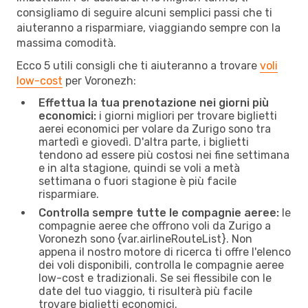
consigliamo di seguire alcuni semplici passi che ti
aiuteranno a risparmiare, viaggiando sempre con la
massima comodità.
Ecco 5 utili consigli che ti aiuteranno a trovare
voli
low-cost
per Voronezh:
Effettua la tua prenotazione nei giorni più
economici:
i giorni migliori per trovare biglietti
aerei economici per volare da Zurigo sono tra
martedì e giovedì. D'altra parte, i biglietti
tendono ad essere più costosi nei fine settimana
e in alta stagione, quindi se voli a metà
settimana o fuori stagione è più facile
risparmiare.
Controlla sempre tutte le compagnie aeree:
le
compagnie aeree che offrono voli da Zurigo a
Voronezh sono {​var.airlineRouteList}. Non
appena il nostro motore di ricerca ti offre l'elenco
dei voli disponibili, controlla le compagnie aeree
low-cost e tradizionali. Se sei flessibile con le
date del tuo viaggio, ti risulterà più facile
trovare biglietti economici.