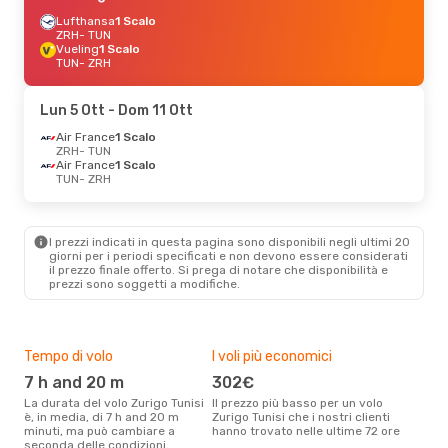
Lufthansa
1 Scalo
ZRH
- TUN
Vueling
1 Scalo
TUN
- ZRH
Lun 5 Ott
- Dom 11 Ott
Air France
1 Scalo
ZRH
- TUN
Air France
1 Scalo
TUN
- ZRH
I prezzi indicati in questa pagina sono disponibili negli ultimi 20
giorni per i periodi specificati e non devono essere considerati
il ​​prezzo finale offerto. Si prega di notare che disponibilità e
prezzi sono soggetti a modifiche.
Tempo di volo
I voli più economici
Alt
7 h and 20 m
302€
ap
La durata del volo Zurigo Tunisi
Il prezzo più basso per un volo
I dati dei nostri clienti ci dicono
è, in media, di 7 h and 20 m
Zurigo Tunisi che i nostri clienti
che 
minuti, ma può cambiare a
hanno trovato nelle ultime 72 ore
viag
seconda delle condizioni.
apri