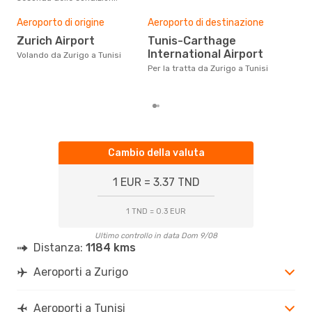
Il m
pre
Aeroporto di origine
Aeroporto di destinazione
a
Zurich Airport
Tunis-Carthage
International Airport
Dai nostri dati reali si evince che
Volando da Zurigo a Tunisi
il p
Per la tratta da Zurigo a Tunisi
viag
Zur
Cambio della valuta
1 EUR = 3.37 TND
1 TND = 0.3 EUR
Ultimo controllo in data Dom 9/08
Distanza:
1184 kms
Aeroporti a Zurigo
Aeroporti a Tunisi