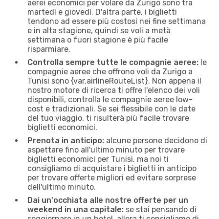
aerei economici per volare da Zurigo sono tra
martedì e giovedì. D'altra parte, i biglietti
tendono ad essere più costosi nei fine settimana
e in alta stagione, quindi se voli a metà
settimana o fuori stagione è più facile
risparmiare.
Controlla sempre tutte le compagnie aeree:
le
compagnie aeree che offrono voli da Zurigo a
Tunisi sono {​var.airlineRouteList}. Non appena il
nostro motore di ricerca ti offre l'elenco dei voli
disponibili, controlla le compagnie aeree low-
cost e tradizionali. Se sei flessibile con le date
del tuo viaggio, ti risulterà più facile trovare
biglietti economici.
Prenota in anticipo:
alcune persone decidono di
aspettare fino all'ultimo minuto per trovare
biglietti economici per Tunisi, ma noi ti
consigliamo di acquistare i biglietti in anticipo
per trovare offerte migliori ed evitare sorprese
dell'ultimo minuto.
Dai un'occhiata alle nostre offerte per un
weekend in una capitale:
se stai pensando di
soggiornare in un hotel, allora ti consigliamo di