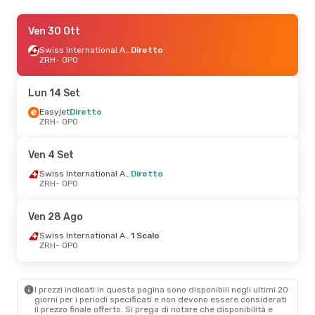
Gio 22 Ott
Ven 30 Ott
- Lun 26 Ott
Easyjet
Diretto
Swiss International Air Lines
Diretto
ZRH
ZRH
- OPO
- OPO
Easyjet
Diretto
OPO
- ZRH
Lun 14 Set
Ven 4 Set
Easyjet
Diretto
- Ven 11 Set
ZRH
- OPO
Swiss International Air Lines
Diretto
ZRH
- OPO
Ven 4 Set
Swiss International Air Lines
Diretto
Swiss International Air Lines
Diretto
OPO
- ZRH
ZRH
- OPO
Ven 16 Ott
- Mar 20 Ott
Ven 28 Ago
Swiss International Air Lines
Swiss International Air Lines
1 Scalo
Diretto
ZRH
- OPO
ZRH
- OPO
Iberia
1 Scalo
OPO
- ZRH
I prezzi indicati in questa pagina sono disponibili negli ultimi 20
giorni per i periodi specificati e non devono essere considerati
Mer 30 Set
- Dom 4 Ott
il ​​prezzo finale offerto. Si prega di notare che disponibilità e