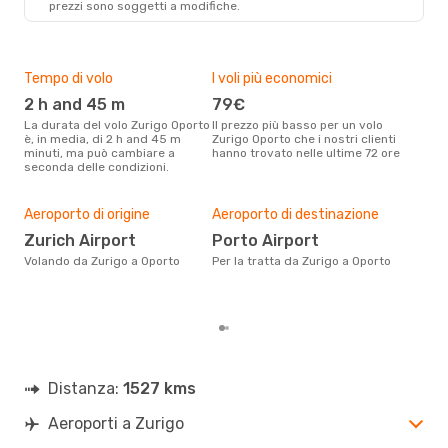
prezzi sono soggetti a modifiche.
Vueling
1 Scalo
ZRH
- OPO
Swiss International Air Lines
Diretto
OPO
- ZRH
Tempo di volo
I voli più economici
Alt
2 h and 45 m
79€
ap
La durata del volo Zurigo Oporto
Il prezzo più basso per un volo
I dati dei nostri clienti ci dicono
è, in media, di 2 h and 45 m
Zurigo Oporto che i nostri clienti
che 
minuti, ma può cambiare a
hanno trovato nelle ultime 72 ore
viag
seconda delle condizioni.
apri
Pre
20
Aeroporto di origine
Aeroporto di destinazione
Con eDream, prezzo per un volo
Zurich Airport
Porto Airport
da Z
Volando da Zurigo a Oporto
Per la tratta da Zurigo a Oporto
€ ca
degl
Distanza:
1527 kms
Aeroporti a Zurigo