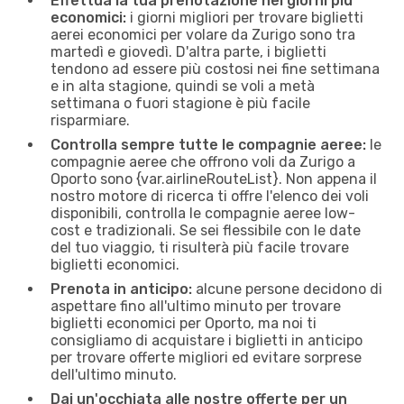
Effettua la tua prenotazione nei giorni più
economici:
i giorni migliori per trovare biglietti
aerei economici per volare da Zurigo sono tra
martedì e giovedì. D'altra parte, i biglietti
tendono ad essere più costosi nei fine settimana
e in alta stagione, quindi se voli a metà
settimana o fuori stagione è più facile
risparmiare.
Controlla sempre tutte le compagnie aeree:
le
compagnie aeree che offrono voli da Zurigo a
Oporto sono {​var.airlineRouteList}. Non appena il
nostro motore di ricerca ti offre l'elenco dei voli
disponibili, controlla le compagnie aeree low-
cost e tradizionali. Se sei flessibile con le date
del tuo viaggio, ti risulterà più facile trovare
biglietti economici.
Prenota in anticipo:
alcune persone decidono di
aspettare fino all'ultimo minuto per trovare
biglietti economici per Oporto, ma noi ti
consigliamo di acquistare i biglietti in anticipo
per trovare offerte migliori ed evitare sorprese
dell'ultimo minuto.
Dai un'occhiata alle nostre offerte per un