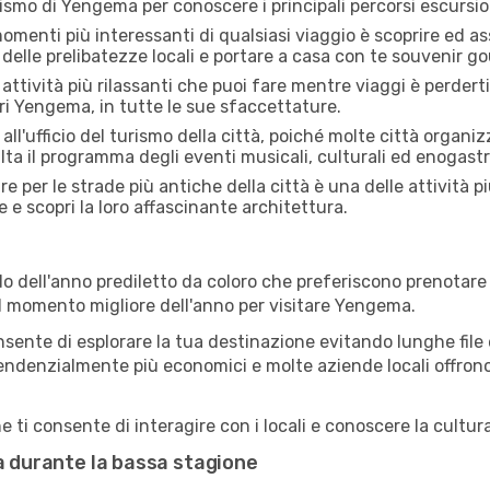
urismo di Yengema per conoscere i principali percorsi escursioni
menti più interessanti di qualsiasi viaggio è scoprire ed as
 delle prelibatezze locali e portare a casa con te souvenir g
attività più rilassanti che puoi fare mentre viaggi è perderti
ri Yengema, in tutte le sue sfaccettature.
all'ufficio del turismo della città, poiché molte città organiz
lta il programma degli eventi musicali, culturali ed enogas
e per le strade più antiche della città è una delle attività 
e e scopri la loro affascinante architettura.
o dell'anno prediletto da coloro che preferiscono prenotare v
 il momento migliore dell'anno per visitare Yengema.
sente di esplorare la tua destinazione evitando lunghe file e
ono tendenzialmente più economici e molte aziende locali offron
i consente di interagire con i locali e conoscere la cultura
ma durante la bassa stagione