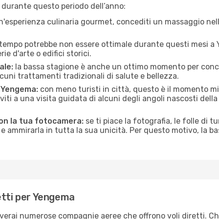
durante questo periodo dell’anno:
n'esperienza culinaria gourmet, concediti un massaggio nell’
 tempo potrebbe non essere ottimale durante questi mesi a Y
e d'arte o edifici storici.
ale:
la bassa stagione è anche un ottimo momento per conceder
uni trattamenti tradizionali di salute e bellezza.
di Yengema:
con meno turisti in città, questo è il momento mig
iviti a una visita guidata di alcuni degli angoli nascosti dell
on la tua fotocamera:
se ti piace la fotografia, le folle di t
e ammirarla in tutta la sua unicità. Per questo motivo, la b
etti per Yengema
overai numerose compagnie aeree che offrono voli diretti. Ch