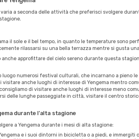
itare Yengema
varia a seconda delle attività che preferisci svolgere dura
 stagione.
ama il sole e il bel tempo, in quanto le temperature sono per
icemente rilassarsi su una bella terrazza mentre si gusta u
 anche approfittare del cielo sereno durante questa stagione
uogo numerosi festival culturali, che incarnano a pieno le tr
i visitare anche luoghi di interesse di Yengema mentro comu
 consigliamo di visitare anche luoghi di interesse meno comu
i delle lunghe passeggiate in città, visitare il centro stor
ngema durante l'alta stagione
volgere a Yengema durante i mesi di alta stagione:
engema e i suoi dintorni in bicicletta o a piedi, e immergit