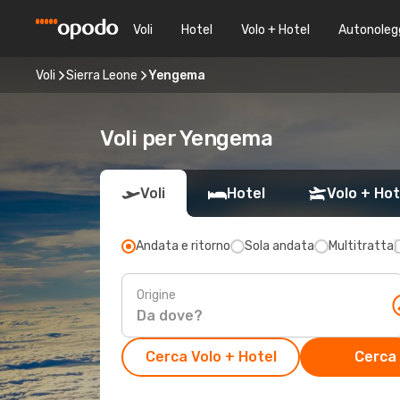
Voli
Hotel
Volo + Hotel
Autonoleg
Voli
Sierra Leone
Yengema
Voli per Yengema
Voli
Hotel
Volo + Hot
Andata e ritorno
Sola andata
Multitratta
Origine
Cerca Volo + Hotel
Cerca 