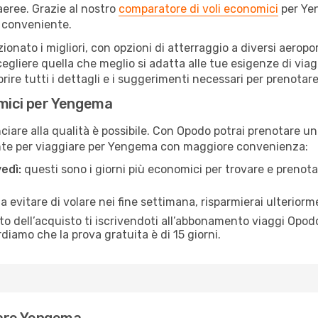
eree. Grazie al nostro
comparatore di voli economici
per Yen
 conveniente.
ionato i migliori, con opzioni di atterraggio a diversi aeropo
egliere quella che meglio si adatta alle tue esigenze di vi
re tutti i dettagli e i suggerimenti necessari per prenotare i
omici per Yengema
are alla qualità è possibile. Con Opodo potrai prenotare un
ente per viaggiare per Yengema con maggiore convenienza:
edì:
questi sono i giorni più economici per trovare e prenotar
 a evitare di volare nei fine settimana, risparmierai ulterio
 dell’acquisto ti iscrivendoti all’abbonamento viaggi Opodo
ordiamo che la prova gratuita è di 15 giorni.