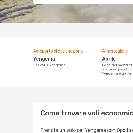
Aeroporto di destinazione
Alta stagione
Yengema
aprile
Per voli a Yengema
I dati dei nostri clienti ci dicono che la
stagione più affol
Yengema è aprile
Come trovare voli economi
Prenota un volo per Yengema con Opodo e g