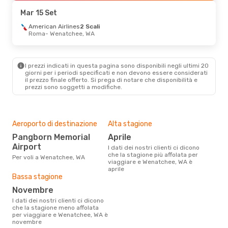
American Airlines
2 Scali
Mar 15 Set
Wenatchee, WA
- Roma
American Airlines
2 Scali
Roma
- Wenatchee, WA
Ven 4 Set
- Ven 11 Set
American Airlines
2 Scali
I prezzi indicati in questa pagina sono disponibili negli ultimi 20
Milano
- Wenatchee, WA
giorni per i periodi specificati e non devono essere considerati
American Airlines
il ​​prezzo finale offerto. Si prega di notare che disponibilità e
2 Scali
prezzi sono soggetti a modifiche.
Wenatchee, WA
- Milano
Aeroporto di destinazione
Alta stagione
Pangborn Memorial
aprile
Airport
I dati dei nostri clienti ci dicono
che la stagione più affolata per
Per voli a Wenatchee, WA
viaggiare e Wenatchee, WA è
aprile
Bassa stagione
novembre
I dati dei nostri clienti ci dicono
che la stagione meno affolata
per viaggiare e Wenatchee, WA è
novembre