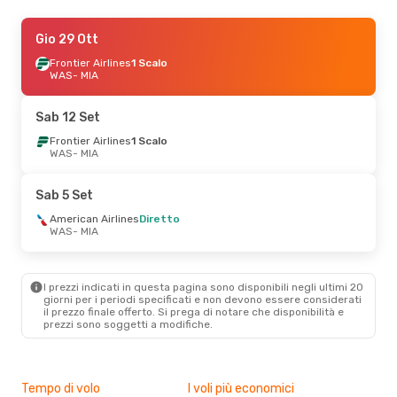
Sab 12 Set
Gio 29 Ott
- Lun 14 Set
Frontier Airlines
Frontier Airlines
1 Scalo
1 Scalo
WAS
WAS
- MIA
- MIA
Frontier Airlines
Diretto
MIA
- WAS
Sab 12 Set
Frontier Airlines
1 Scalo
WAS
- MIA
Sab 5 Set
American Airlines
Diretto
WAS
- MIA
I prezzi indicati in questa pagina sono disponibili negli ultimi 20
giorni per i periodi specificati e non devono essere considerati
il ​​prezzo finale offerto. Si prega di notare che disponibilità e
prezzi sono soggetti a modifiche.
Tempo di volo
I voli più economici
Com