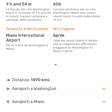
eff
9 h and 34 m
60€
tra
La durata del volo Washington
Il prezzo più basso per un volo
Frontier Airlines,
Miami è, in media, di 9 h and 34
Washington Miami che i nostri
m minuti, ma può cambiare a
clienti hanno trovato nelle ultime
Am
seconda delle condizioni.
72 ore
Le compagnie aeree con voli per
la t
Aeroporto di destinazione
Alta stagione
Il m
pre
Miami International
aprile
Airport
a
I dati dei nostri clienti ci dicono
che la stagione più affolata per
Per la tratta da Washington a
Dai nostri dati reali si evince che
viaggiare da Washington to
Miami
il p
Miami è aprile
via
Was
Distanza:
1490 kms
Aeroporti a Washington
Aeroporti a Miami