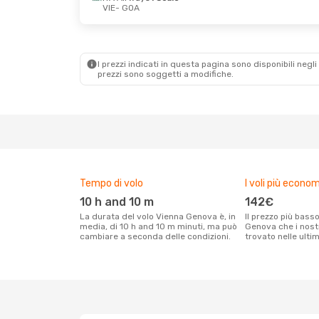
VIE
- GOA
I prezzi indicati in questa pagina sono disponibili negli 
prezzi sono soggetti a modifiche.
Tempo di volo
I voli più econom
10 h and 10 m
142€
La durata del volo Vienna Genova è, in
Il prezzo più basso per un volo Vienna
media, di 10 h and 10 m minuti, ma può
Genova che i nostr
cambiare a seconda delle condizioni.
trovato nelle ulti