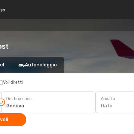
gio
ost
el
Autonoleggio
Voli diretti
Destinazione
Andata
Data
voli