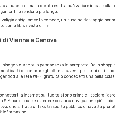
a alcune ore, ma la durata esatta può variare in base alla rot
llegamenti lo rendono più lungo.
 valigia abbigliamento comodo, un cuscino da viaggio per poter
 come libri, riviste o film.
i di Vienna e Genova
vrai bisogno durante la permanenza in aeroporto. Dallo shoppin
enticarti di comprare gli ultimi souvenir per i tuoi cari, acq
gandoti alla rete Wi-Fi gratuita o concederti una bella colaz
onnetterti a Internet sul tuo telefono prima di lasciare l'ae
a SIM card locale e ottenere così una navigazione più rapida
nova, che si tratti di taxi, trasporto pubblico o navetta preno
sk informazioni.