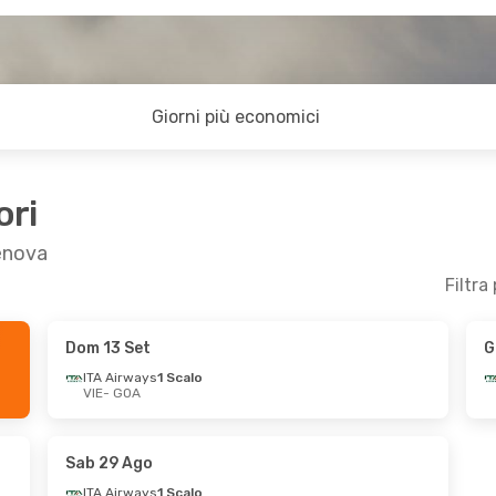
Giorni più economici
ori
Genova
Filtra
Dom 13 Set
G
5 Ott
ITA Airways
1 Scalo
VIE
- GOA
Sab 29 Ago
ITA Airways
1 Scalo