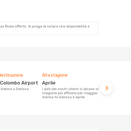
zzo finale offerto. Si prega di notare che disponibilità e
destinazione
Alta stagione
Prezzo med
o Colombo Airport
aprile
255 €
da Vienna a Genova
I dati dei nostri clienti ci dicono che la
Con eDream, prezzo per un volo da
stagione più affolata per viaggiare da
Vienna a Gen
Vienna to Genova è aprile
calcolando l
ultimi mesi