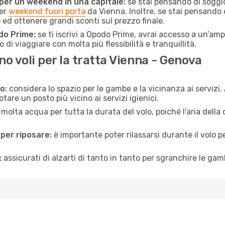
 per un weekend in una capitale:
se stai pensando di soggior
per
weekend fuori porta
da Vienna. Inoltre, se stai pensando d
d ottenere grandi sconti sul prezzo finale.
do Prime:
se ti iscrivi a Opodo Prime, avrai accesso a un’ampi
 di viaggiare con molta più flessibilità e tranquillità.
 voli per la tratta Vienna - Genova
o:
considera lo spazio per le gambe e la vicinanza ai servizi
re un posto più vicino ai servizi igienici.
 molta acqua per tutta la durata del volo, poiché l'aria dell
 per riposare:
è importante poter rilassarsi durante il volo 
:
assicurati di alzarti di tanto in tanto per sgranchire le ga