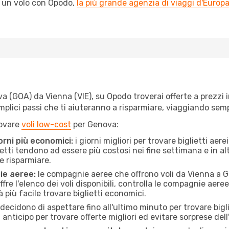
l un volo con Opodo,
la più grande agenzia di viaggi d'Europ
(GOA) da Vienna (VIE), su Opodo troverai offerte a prezzi imb
semplici passi che ti aiuteranno a risparmiare, viaggiando s
rovare
voli low-cost
per Genova:
orni più economici:
i giorni migliori per trovare biglietti ae
lietti tendono ad essere più costosi nei fine settimana e in a
e risparmiare.
ie aeree:
le compagnie aeree che offrono voli da Vienna a Ge
fre l'elenco dei voli disponibili, controlla le compagnie aeree 
à più facile trovare biglietti economici.
ecidono di aspettare fino all'ultimo minuto per trovare bigl
n anticipo per trovare offerte migliori ed evitare sorprese del