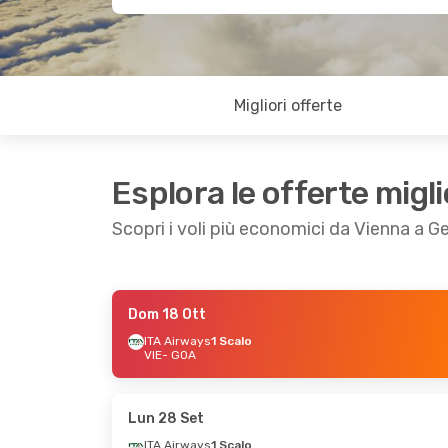
Migliori offerte
Esplora le offerte migli
Scopri i voli più economici da Vienna a 
Dom 18 Ott
Gio 3 Set
- Gio 10 Set
Dom 11 Ott
- Gio 1
ITA Airways
1 Scalo
VIE
- GOA
Austrian Airlines
1 Scalo
ITA Airways
1 Scalo
VIE
- GOA
VIE
- GOA
Aeroitalia
1 Scalo
Lufthansa
1 Scalo
GOA
- VIE
GOA
- VIE
Lun 28 Set
ITA Airways
1 Scalo