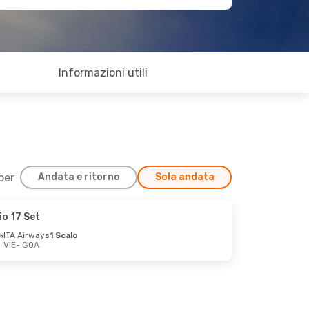
Informazioni utili
 per
Andata e ritorno
Sola andata
io 17 Set
ITA Airways
1 Scalo
VIE
- GOA