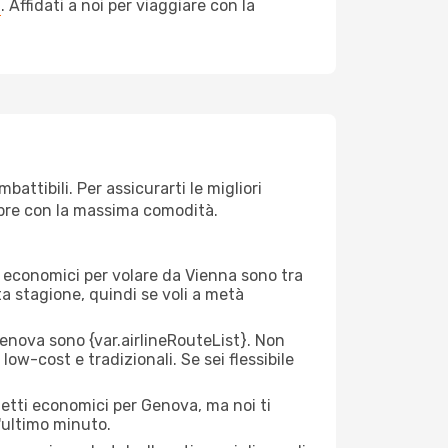
a
. Affidati a noi per viaggiare con la
attibili. Per assicurarti le migliori
empre con la massima comodità.
rei economici per volare da Vienna sono tra
lta stagione, quindi se voli a metà
nova sono {​var.airlineRouteList}. Non
low-cost e tradizionali. Se sei flessibile
ietti economici per Genova, ma noi ti
l'ultimo minuto.