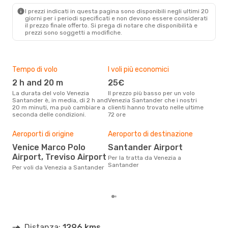
SDR
- VCE
I prezzi indicati in questa pagina sono disponibili negli ultimi 20
giorni per i periodi specificati e non devono essere considerati
il ​​prezzo finale offerto. Si prega di notare che disponibilità e
prezzi sono soggetti a modifiche.
Tempo di volo
I voli più economici
Alt
2 h and 20 m
25€
ap
La durata del volo Venezia
Il prezzo più basso per un volo
I dati dei nostri clienti ci dicono
Santander è, in media, di 2 h and
Venezia Santander che i nostri
che 
20 m minuti, ma può cambiare a
clienti hanno trovato nelle ultime
viag
seconda delle condizioni.
72 ore
Sant
Pre
Aeroporti di origine
Aeroporto di destinazione
19
Venice Marco Polo
Santander Airport
Con eDream, prezzo per un volo
Airport, Treviso Airport
da V
Per la tratta da Venezia a
192 
Santander
Per voli da Venezia a Santander
prez
Distanza:
1296 kms