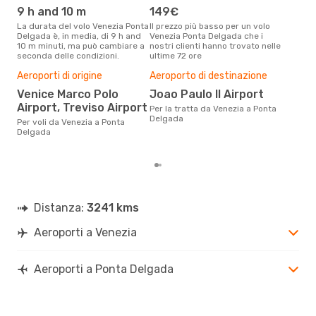
PDL
- VCE
9 h and 10 m
149€
ap
La durata del volo Venezia Ponta
Il prezzo più basso per un volo
I dati dei nostri clienti ci dicono
Delgada è, in media, di 9 h and
Venezia Ponta Delgada che i
che 
10 m minuti, ma può cambiare a
nostri clienti hanno trovato nelle
viag
seconda delle condizioni.
ultime 72 ore
Delg
Il m
Aeroporti di origine
Aeroporto di destinazione
pre
Venice Marco Polo
Joao Paulo II Airport
a
Airport, Treviso Airport
Per la tratta da Venezia a Ponta
Dai nostri dati reali si evince che
Delgada
il p
Per voli da Venezia a Ponta
via
Delgada
par
Distanza:
3241 kms
Aeroporti a Venezia
Aeroporti a Ponta Delgada