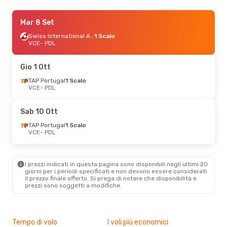
Gio 15 Ott
Mar 8 Set
- Mer 21 Ott
TAP Portugal
1 Scalo
Swiss International Air Lines
1 Scalo
VCE
VCE
- PDL
- PDL
TAP Portugal
1 Scalo
PDL
- VCE
Gio 1 Ott
Sab 31 Ott
TAP Portugal
- Sab 7 Nov
1 Scalo
VCE
- PDL
TAP Portugal
1 Scalo
VCE
- PDL
TAP Portugal
1 Scalo
Sab 10 Ott
PDL
- VCE
TAP Portugal
1 Scalo
VCE
- PDL
Lun 21 Set
- Gio 24 Set
TAP Portugal
1 Scalo
VCE
- PDL
I prezzi indicati in questa pagina sono disponibili negli ultimi 20
TAP Portugal
1 Scalo
giorni per i periodi specificati e non devono essere considerati
PDL
- VCE
il ​​prezzo finale offerto. Si prega di notare che disponibilità e
prezzi sono soggetti a modifiche.
Mer 16 Set
- Dom 20 Set
TAP Portugal
1 Scalo
VCE
- PDL
Tempo di volo
I voli più economici
Alt
TAP Portugal
1 Scalo