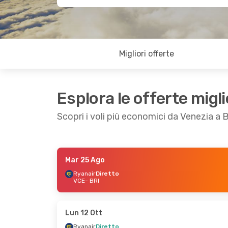
Migliori offerte
Esplora le offerte migli
Scopri i voli più economici da Venezia a B
Mar 25 Ago
Lun 14 Set
- Lun 14 Set
Mer 21 Ott
- Ve
Ryanair
Diretto
VCE
- BRI
Ryanair
Diretto
Ryanair
Diretto
VCE
- BRI
VCE
- BRI
Ryanair
Diretto
Ryanair
Diretto
BRI
- VCE
BRI
- VCE
Lun 12 Ott
Ryanair
Diretto