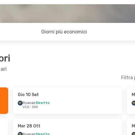
Giorni più economici
ori
ari
Filtra
Gio 10 Set
M
n 23 Ott
Mer 14 Ott
- Mer 14 Ott
Ryanair
Diretto
VCE
- BRI
Ryanair
Diretto
VCE
- BRI
Ryanair
Diretto
BRI
- VCE
Mer 28 Ott
M
Ryanair
Diretto