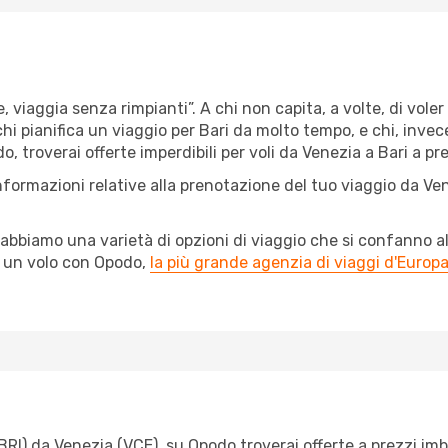
e, viaggia senza rimpianti”. A chi non capita, a volte, di vole
chi pianifica un viaggio per Bari da molto tempo, e chi, invece
 troverai offerte imperdibili per voli da Venezia a Bari a prez
nformazioni relative alla prenotazione del tuo viaggio da Ve
abbiamo una varietà di opzioni di viaggio che si confanno al
l un volo con Opodo,
la più grande agenzia di viaggi d'Europ
I) da Venezia (VCE), su Opodo troverai offerte a prezzi imbatti