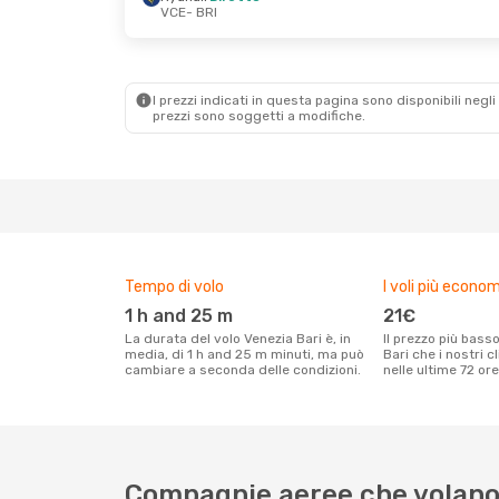
VCE
- BRI
Dom 27 Set
- Lun 5 Ott
Gio 3 Set
- Mar 
Ryanair
Diretto
Ryanair
Diretto
VCE
- BRI
VCE
- BRI
Ryanair
Diretto
Ryanair
Diretto
BRI
- VCE
BRI
- VCE
I prezzi indicati in questa pagina sono disponibili negli 
prezzi sono soggetti a modifiche.
Tempo di volo
I voli più econom
1 h and 25 m
21€
La durata del volo Venezia Bari è, in
Il prezzo più basso per un volo Venezia
media, di 1 h and 25 m minuti, ma può
Bari che i nostri c
cambiare a seconda delle condizioni.
nelle ultime 72 ore
Compagnie aeree che volano 