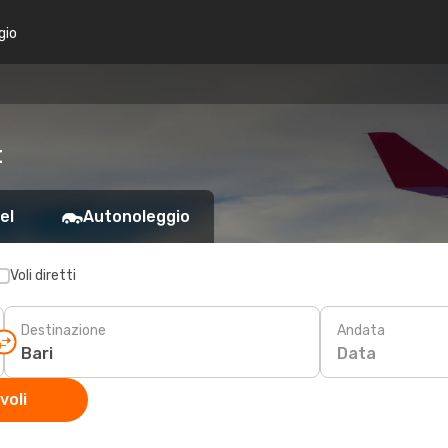
gio
t
el
Autonoleggio
Voli diretti
Destinazione
Andata
Data
voli