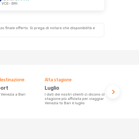
VCE
- BRI
zzo finale offerto. Si prega di notare che disponibilità e
destinazione
Alta stagione
Compagnie 
voli su que
port
luglio
Ryanair
a Venezia a Bari
I dati dei nostri clienti ci dicono che la
stagione più affolata per viaggiare da
Le compagnie aeree con voli per la
Venezia to Bari è luglio
tratta Venez