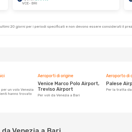
VCE
- BRI
8 Set
Lun 24 Ago
- Gio 27 Ago
Ryanair
Diretto
VCE
- BRI
Ryanair
Diretto
BRI
- VCE
ultimi 20 giorni per i periodi specificati e non devono essere considerati il ​​pre
ici
Aeroporti di origine
Aeroporto di 
Venice Marco Polo Airport,
Palese Air
Treviso Airport
Per la tratta d
lienti hanno trovato
Per voli da Venezia a Bari
da Venezia a Bari