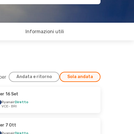
Informazioni utili
 per
Andata e ritorno
Sola andata
er 16 Set
Ryanair
Diretto
VCE
- BRI
er 7 Ott
Ryanair
Diretto