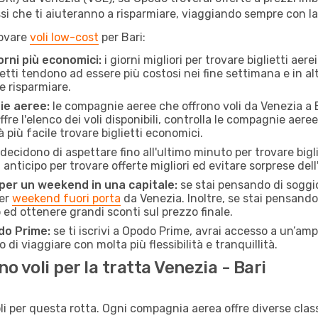
ssi che ti aiuteranno a risparmiare, viaggiando sempre con 
rovare
voli low-cost
per Bari:
orni più economici:
i giorni migliori per trovare biglietti ae
lietti tendono ad essere più costosi nei fine settimana e in a
e risparmiare.
ie aeree:
le compagnie aeree che offrono voli da Venezia a Ba
fre l'elenco dei voli disponibili, controlla le compagnie aeree 
à più facile trovare biglietti economici.
ecidono di aspettare fino all'ultimo minuto per trovare bigli
n anticipo per trovare offerte migliori ed evitare sorprese del
 per un weekend in una capitale:
se stai pensando di soggior
per
weekend fuori porta
da Venezia. Inoltre, se stai pensando 
d ottenere grandi sconti sul prezzo finale.
do Prime:
se ti iscrivi a Opodo Prime, avrai accesso a un’ampi
 di viaggiare con molta più flessibilità e tranquillità.
 voli per la tratta Venezia - Bari
li per questa rotta. Ogni compagnia aerea offre diverse class