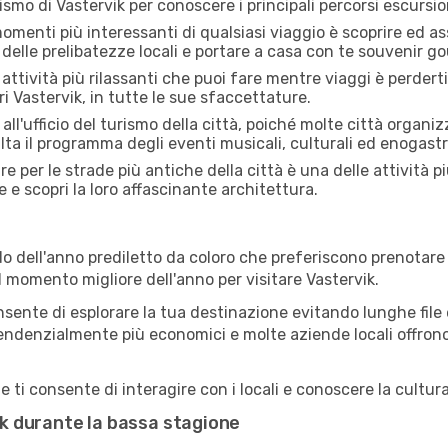
rismo di Vastervik per conoscere i principali percorsi escursioni
menti più interessanti di qualsiasi viaggio è scoprire ed as
 delle prelibatezze locali e portare a casa con te souvenir g
attività più rilassanti che puoi fare mentre viaggi è perderti
i Vastervik, in tutte le sue sfaccettature.
all'ufficio del turismo della città, poiché molte città organiz
lta il programma degli eventi musicali, culturali ed enogas
e per le strade più antiche della città è una delle attività p
e e scopri la loro affascinante architettura.
o dell'anno prediletto da coloro che preferiscono prenotare v
il momento migliore dell'anno per visitare Vastervik.
sente di esplorare la tua destinazione evitando lunghe file e
ono tendenzialmente più economici e molte aziende locali offron
 ti consente di interagire con i locali e conoscere la cultura
vik durante la bassa stagione