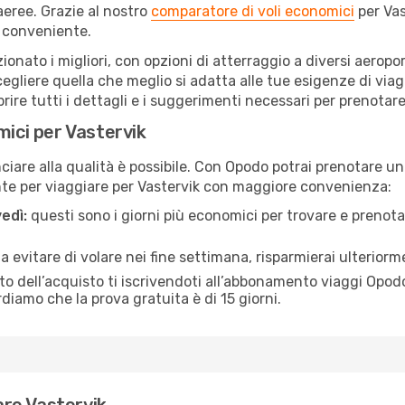
eree. Grazie al nostro
comparatore di voli economici
per Vas
 conveniente.
ezionato i migliori, con opzioni di atterraggio a diversi aerop
gliere quella che meglio si adatta alle tue esigenze di viag
re tutti i dettagli e i suggerimenti necessari per prenotare i
mici per Vastervik
are alla qualità è possibile. Con Opodo potrai prenotare un v
nte per viaggiare per Vastervik con maggiore convenienza:
edì:
questi sono i giorni più economici per trovare e prenotar
 a evitare di volare nei fine settimana, risparmierai ulteriorm
 dell’acquisto ti iscrivendoti all’abbonamento viaggi Opodo
ordiamo che la prova gratuita è di 15 giorni.