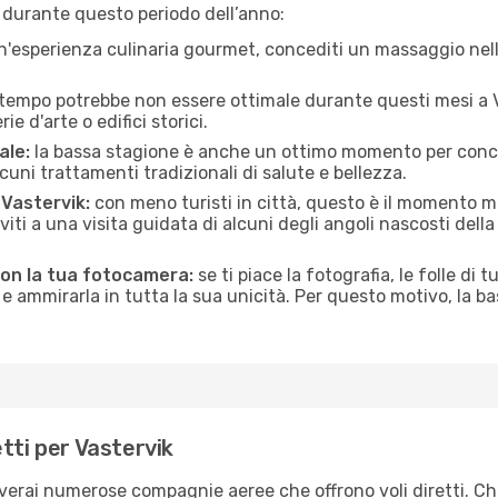
 durante questo periodo dell’anno:
n'esperienza culinaria gourmet, concediti un massaggio nell’
 tempo potrebbe non essere ottimale durante questi mesi a Va
e d'arte o edifici storici.
ale:
la bassa stagione è anche un ottimo momento per conceder
uni trattamenti tradizionali di salute e bellezza.
 Vastervik:
con meno turisti in città, questo è il momento mi
iviti a una visita guidata di alcuni degli angoli nascosti dell
con la tua fotocamera:
se ti piace la fotografia, le folle di t
e ammirarla in tutta la sua unicità. Per questo motivo, la b
tti per Vastervik
roverai numerose compagnie aeree che offrono voli diretti. Ch