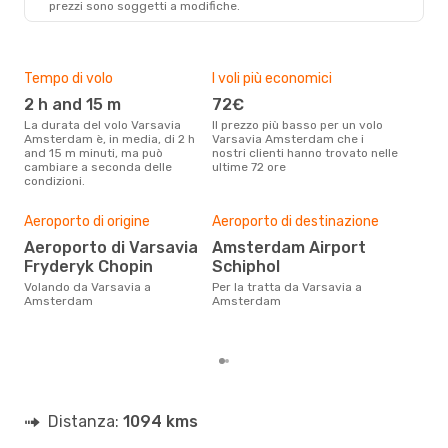
prezzi sono soggetti a modifiche.
WAW
- AMS
Lot Polish Airlines
Diretto
AMS
- WAW
Tempo di volo
I voli più economici
Alt
2 h and 15 m
72€
ap
La durata del volo Varsavia
Il prezzo più basso per un volo
I dati dei nostri clienti ci dicono
Amsterdam è, in media, di 2 h
Varsavia Amsterdam che i
che 
and 15 m minuti, ma può
nostri clienti hanno trovato nelle
viag
cambiare a seconda delle
ultime 72 ore
Ams
condizioni.
Pre
Aeroporto di origine
Aeroporto di destinazione
18
Aeroporto di Varsavia
Amsterdam Airport
Con eDream, prezzo per un volo
Fryderyk Chopin
Schiphol
da 
soli
Volando da Varsavia a
Per la tratta da Varsavia a
dei 
Amsterdam
Amsterdam
Distanza:
1094 kms