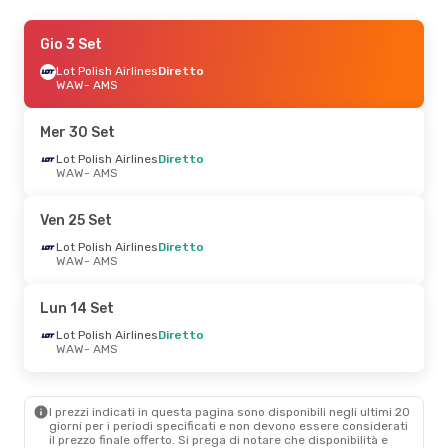
Gio 27 Ago
Gio 3 Set
- Lun 31 Ago
Lot Polish Airlines
Diretto
Klm Royal Dutch Airlines
Diretto
WAW
- AMS
WAW
- AMS
Klm Royal Dutch Airlines
Diretto
Mer 30 Set
AMS
- WAW
Lot Polish Airlines
Diretto
WAW
- AMS
Gio 24 Set
- Dom 27 Set
Lot Polish Airlines
Diretto
Ven 25 Set
WAW
- AMS
Lot Polish Airlines
Diretto
Lot Polish Airlines
Diretto
AMS
- WAW
WAW
- AMS
Sab 24 Ott
- Dom 25 Ott
Lun 14 Set
Lot Polish Airlines
Diretto
Lot Polish Airlines
Diretto
WAW
- AMS
WAW
- AMS
Lot Polish Airlines
Diretto
AMS
- WAW
I prezzi indicati in questa pagina sono disponibili negli ultimi 20
Mar 13 Ott
- Ven 16 Ott
giorni per i periodi specificati e non devono essere considerati
il ​​prezzo finale offerto. Si prega di notare che disponibilità e
Lot Polish Airlines
Diretto