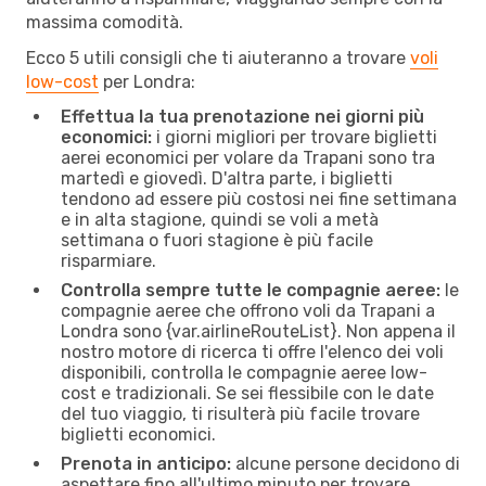
massima comodità.
Ecco 5 utili consigli che ti aiuteranno a trovare
voli
low-cost
per Londra:
Effettua la tua prenotazione nei giorni più
economici:
i giorni migliori per trovare biglietti
aerei economici per volare da Trapani sono tra
martedì e giovedì. D'altra parte, i biglietti
tendono ad essere più costosi nei fine settimana
e in alta stagione, quindi se voli a metà
settimana o fuori stagione è più facile
risparmiare.
Controlla sempre tutte le compagnie aeree:
le
compagnie aeree che offrono voli da Trapani a
Londra sono {​var.airlineRouteList}. Non appena il
nostro motore di ricerca ti offre l'elenco dei voli
disponibili, controlla le compagnie aeree low-
cost e tradizionali. Se sei flessibile con le date
del tuo viaggio, ti risulterà più facile trovare
biglietti economici.
Prenota in anticipo:
alcune persone decidono di
aspettare fino all'ultimo minuto per trovare