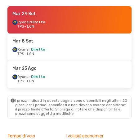
Mar 8 Set
Mar 29 Set
- Sab 12 Set
Ryanair
Ryanair
Diretto
Diretto
TPS
TPS
- LON
- LON
Ryanair
Diretto
LON
- TPS
Mar 8 Set
Mar 22 Set
Ryanair
Diretto
- Mar 29 Set
TPS
- LON
Ryanair
Diretto
TPS
- LON
Ryanair
Diretto
Mar 25 Ago
LON
- TPS
Ryanair
Diretto
TPS
- LON
Mar 25 Ago
- Sab 29 Ago
Ryanair
Diretto
TPS
- LON
I prezzi indicati in questa pagina sono disponibili negli ultimi 20
Ryanair
Diretto
giorni per i periodi specificati e non devono essere considerati
LON
- TPS
il ​​prezzo finale offerto. Si prega di notare che disponibilità e
prezzi sono soggetti a modifiche.
Tempo di volo
I voli più economici
Alt