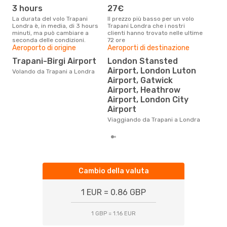
3 hours
27€
ap
La durata del volo Trapani
Il prezzo più basso per un volo
I dati dei nostri clienti ci dicono
Londra è, in media, di 3 hours
Trapani Londra che i nostri
che 
minuti, ma può cambiare a
clienti hanno trovato nelle ultime
viag
seconda delle condizioni.
72 ore
apri
Aeroporto di origine
Aeroporti di destinazione
Pre
Trapani-Birgi Airport
London Stansted
Airport, London Luton
8
Volando da Trapani a Londra
Airport, Gatwick
Con eDream, prezzo per un volo
Airport, Heathrow
da T
€ ca
Airport, London City
degl
Airport
Viaggiando da Trapani a Londra
Cambio della valuta
1 EUR = 0.86 GBP
1 GBP = 1.16 EUR