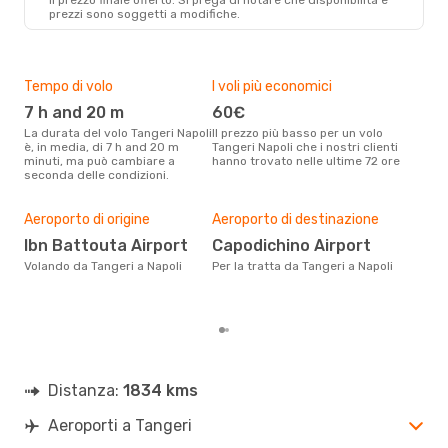
prezzi sono soggetti a modifiche.
Tempo di volo
I voli più economici
Alt
7 h and 20 m
60€
ap
La durata del volo Tangeri Napoli
Il prezzo più basso per un volo
I dati dei nostri clienti ci dicono
è, in media, di 7 h and 20 m
Tangeri Napoli che i nostri clienti
che 
minuti, ma può cambiare a
hanno trovato nelle ultime 72 ore
viag
seconda delle condizioni.
apri
Il m
pre
Aeroporto di origine
Aeroporto di destinazione
ap
Ibn Battouta Airport
Capodichino Airport
Dai nostri dati reali si evince che
Volando da Tangeri a Napoli
Per la tratta da Tangeri a Napoli
il p
viag
Tang
Distanza:
1834 kms
Aeroporti a Tangeri