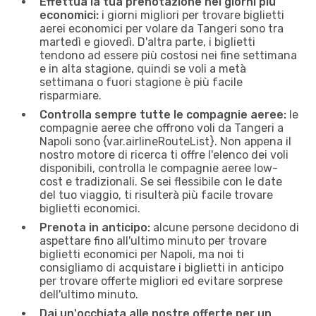
Effettua la tua prenotazione nei giorni più
economici:
i giorni migliori per trovare biglietti
aerei economici per volare da Tangeri sono tra
martedì e giovedì. D'altra parte, i biglietti
tendono ad essere più costosi nei fine settimana
e in alta stagione, quindi se voli a metà
settimana o fuori stagione è più facile
risparmiare.
Controlla sempre tutte le compagnie aeree:
le
compagnie aeree che offrono voli da Tangeri a
Napoli sono {​var.airlineRouteList}. Non appena il
nostro motore di ricerca ti offre l'elenco dei voli
disponibili, controlla le compagnie aeree low-
cost e tradizionali. Se sei flessibile con le date
del tuo viaggio, ti risulterà più facile trovare
biglietti economici.
Prenota in anticipo:
alcune persone decidono di
aspettare fino all'ultimo minuto per trovare
biglietti economici per Napoli, ma noi ti
consigliamo di acquistare i biglietti in anticipo
per trovare offerte migliori ed evitare sorprese
dell'ultimo minuto.
Dai un'occhiata alle nostre offerte per un