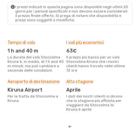
Scandinavian Airlines
Diretto
I prezzi indicati in questa pagina sono disponibili negli ultimi 20
KRN
- STO
giorni per i periodi specificati e non devono essere considerati
il ​​prezzo finale offerto. Si prega di notare che disponibilità e
prezzi sono soggetti a modifiche.
Tempo di volo
I voli più economici
Com
eff
1 h and 40 m
63€
tra
La durata del volo Stoccolma
Il prezzo più basso per un volo
Scandinavian Airlines,
Kiruna è, in media, di 1 h and 40
Stoccolma Kiruna che i nostri
m minuti, ma può cambiare a
clienti hanno trovato nelle ultime
No
seconda delle condizioni.
72 ore
Le compagnie aeree con voli per
la t
Aeroporto di destinazione
Alta stagione
Il m
pre
Kiruna Airport
aprile
d
Per la tratta da Stoccolma a
I dati dei nostri clienti ci dicono
Kiruna
che la stagione più affolata per
Dai nostri dati reali si evince che
viaggiare da Stoccolma to
il p
Kiruna è aprile
viag
Stoc