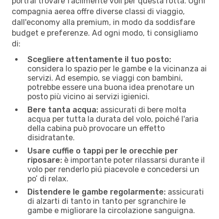
portrai trovare facilmente voli per questa rotta. Ogni
compagnia aerea offre diverse classi di viaggio,
dall'economy alla premium, in modo da soddisfare
budget e preferenze. Ad ogni modo, ti consigliamo
di:
Scegliere attentamente il tuo posto:
considera lo spazio per le gambe e la vicinanza ai
servizi. Ad esempio, se viaggi con bambini,
potrebbe essere una buona idea prenotare un
posto più vicino ai servizi igienici.
Bere tanta acqua:
assicurati di bere molta
acqua per tutta la durata del volo, poiché l'aria
della cabina può provocare un effetto
disidratante.
Usare cuffie o tappi per le orecchie per
riposare:
è importante poter rilassarsi durante il
volo per renderlo piú piacevole e concedersi un
po’ di relax.
Distendere le gambe regolarmente:
assicurati
di alzarti di tanto in tanto per sgranchire le
gambe e migliorare la circolazione sanguigna.