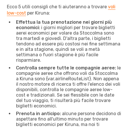
Ecco 5 utili consigli che ti aiuteranno a trovare
voli
low-cost
per Kiruna:
Effettua la tua prenotazione nei giorni più
economici:
i giorni migliori per trovare biglietti
aerei economici per volare da Stoccolma sono
tra martedì e giovedì. D'altra parte, i biglietti
tendono ad essere più costosi nei fine settimana
e in alta stagione, quindi se voli a metà
settimana o fuori stagione è più facile
risparmiare.
Controlla sempre tutte le compagnie aeree:
le
compagnie aeree che offrono voli da Stoccolma
a Kiruna sono {​var.airlineRouteList}. Non appena
il nostro motore di ricerca ti offre l'elenco dei voli
disponibili, controlla le compagnie aeree low-
cost e tradizionali. Se sei flessibile con le date
del tuo viaggio, ti risulterà più facile trovare
biglietti economici.
Prenota in anticipo:
alcune persone decidono di
aspettare fino all'ultimo minuto per trovare
biglietti economici per Kiruna, ma noi ti