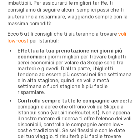
imbattibili. Per assicurarti le migliori tariffe, ti
consigliamo di seguire alcuni semplici passi che ti
aiuteranno a risparmiare, viaggiando sempre con la
massima comodità.
Ecco 5 utili consigli che ti aiuteranno a trovare
voli
low-cost
per Istanbul:
Effettua la tua prenotazione nei giorni più
economici:
i giorni migliori per trovare biglietti
aerei economici per volare da Skopje sono tra
martedì e giovedì. D'altra parte, i biglietti
tendono ad essere più costosi nei fine settimana
e in alta stagione, quindi se voli a metà
settimana o fuori stagione è più facile
risparmiare.
Controlla sempre tutte le compagnie aeree:
le
compagnie aeree che offrono voli da Skopje a
Istanbul sono {​var.airlineRouteList}. Non appena
il nostro motore di ricerca ti offre l'elenco dei voli
disponibili, controlla le compagnie aeree low-
cost e tradizionali. Se sei flessibile con le date
del tuo viaggio, ti risulterà più facile trovare