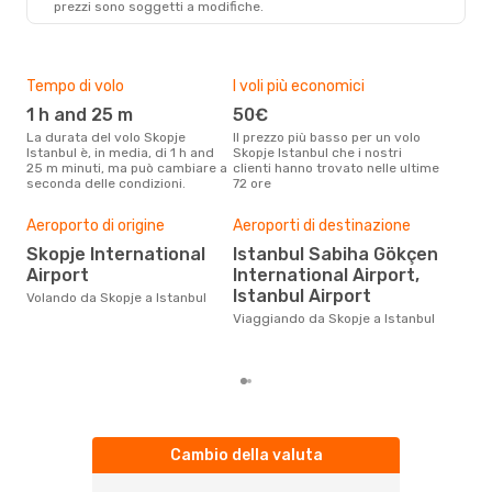
prezzi sono soggetti a modifiche.
IST
- SKP
Tempo di volo
I voli più economici
Alt
1 h and 25 m
50€
ap
La durata del volo Skopje
Il prezzo più basso per un volo
I dati dei nostri clienti ci dicono
Istanbul è, in media, di 1 h and
Skopje Istanbul che i nostri
che 
25 m minuti, ma può cambiare a
clienti hanno trovato nelle ultime
viag
seconda delle condizioni.
72 ore
apri
Aeroporto di origine
Aeroporti di destinazione
Pre
Skopje International
Istanbul Sabiha Gökçen
78
Airport
International Airport,
Con eDream, prezzo per un volo
Istanbul Airport
da S
Volando da Skopje a Istanbul
€ ca
Viaggiando da Skopje a Istanbul
degl
Cambio della valuta