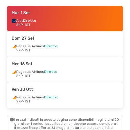
Gio 27 Ago
Mar 1 Set
- Dom 30 Ago
Pegasus Airlines
Ajet
Diretto
Diretto
SKP
SKP
- IST
- IST
Pegasus Airlines
Diretto
IST
- SKP
Dom 27 Set
Gio 3 Set
Pegasus Airlines
- Dom 6 Set
Diretto
SKP
- IST
Pegasus Airlines
Diretto
SKP
- IST
Pegasus Airlines
Diretto
Mer 16 Set
IST
- SKP
Pegasus Airlines
Diretto
SKP
- IST
Dom 27 Set
- Mer 30 Set
Pegasus Airlines
Diretto
Ven 30 Ott
SKP
- IST
Pegasus Airlines
Diretto
Pegasus Airlines
Diretto
IST
- SKP
SKP
- IST
Mar 15 Set
- Ven 18 Set
I prezzi indicati in questa pagina sono disponibili negli ultimi 20
Pegasus Airlines
Diretto
giorni per i periodi specificati e non devono essere considerati
SKP
- IST
il ​​prezzo finale offerto. Si prega di notare che disponibilità e
Pegasus Airlines
Diretto