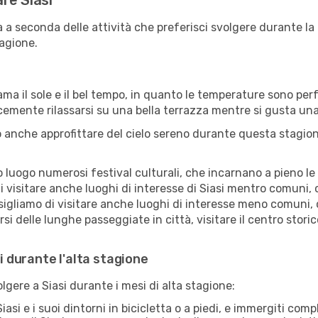
are Siasi
ia a seconda delle attività che preferisci svolgere durante l
agione.
ama il sole e il bel tempo, in quanto le temperature sono per
icemente rilassarsi su una bella terrazza mentre si gusta u
 anche approfittare del cielo sereno durante questa stagione
uogo numerosi festival culturali, che incarnano a pieno le tr
 visitare anche luoghi di interesse di Siasi mentro comuni, 
sigliamo di visitare anche luoghi di interesse meno comuni, 
 delle lunghe passeggiate in città, visitare il centro storico
si durante l'alta stagione
olgere a Siasi durante i mesi di alta stagione:
iasi e i suoi dintorni in bicicletta o a piedi, e immergiti co