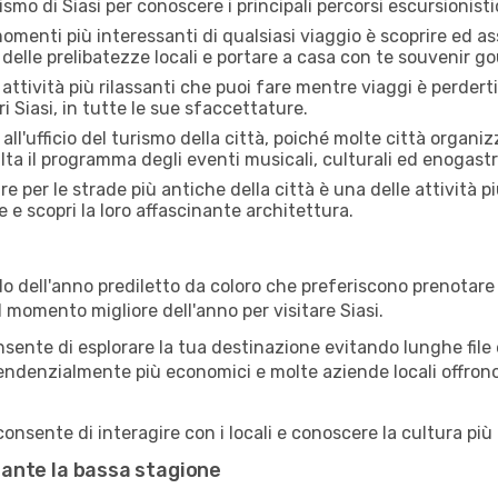
rismo di Siasi per conoscere i principali percorsi escursionistici
menti più interessanti di qualsiasi viaggio è scoprire ed as
 delle prelibatezze locali e portare a casa con te souvenir g
attività più rilassanti che puoi fare mentre viaggi è perderti
 Siasi, in tutte le sue sfaccettature.
all'ufficio del turismo della città, poiché molte città organiz
lta il programma degli eventi musicali, culturali ed enogas
 per le strade più antiche della città è una delle attività pi
e e scopri la loro affascinante architettura.
o dell'anno prediletto da coloro che preferiscono prenotare v
l momento migliore dell'anno per visitare Siasi.
sente di esplorare la tua destinazione evitando lunghe file e
ono tendenzialmente più economici e molte aziende locali offron
onsente di interagire con i locali e conoscere la cultura più 
urante la bassa stagione