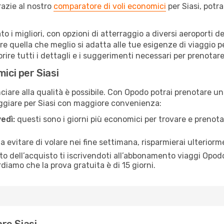
razie al nostro
comparatore di voli economici
per Siasi, potr
ato i migliori, con opzioni di atterraggio a diversi aeroporti 
 quella che meglio si adatta alle tue esigenze di viaggio pe
re tutti i dettagli e i suggerimenti necessari per prenotare i
ici per Siasi
re alla qualità è possibile. Con Opodo potrai prenotare un v
aggiare per Siasi con maggiore convenienza:
edì:
questi sono i giorni più economici per trovare e prenotar
 a evitare di volare nei fine settimana, risparmierai ulteriorm
 dell’acquisto ti iscrivendoti all’abbonamento viaggi Opodo
ordiamo che la prova gratuita è di 15 giorni.