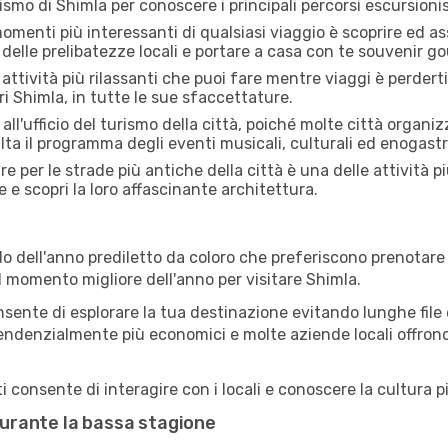
rismo di Shimla per conoscere i principali percorsi escursionisti
menti più interessanti di qualsiasi viaggio è scoprire ed as
 delle prelibatezze locali e portare a casa con te souvenir g
attività più rilassanti che puoi fare mentre viaggi è perderti
i Shimla, in tutte le sue sfaccettature.
all'ufficio del turismo della città, poiché molte città organiz
lta il programma degli eventi musicali, culturali ed enogas
e per le strade più antiche della città è una delle attività p
e e scopri la loro affascinante architettura.
o dell'anno prediletto da coloro che preferiscono prenotare v
il momento migliore dell'anno per visitare Shimla.
sente di esplorare la tua destinazione evitando lunghe file e
ono tendenzialmente più economici e molte aziende locali offron
 consente di interagire con i locali e conoscere la cultura pi
 durante la bassa stagione