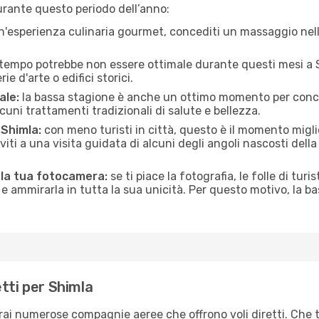
urante questo periodo dell’anno:
n'esperienza culinaria gourmet, concediti un massaggio nell’
 tempo potrebbe non essere ottimale durante questi mesi a Sh
e d'arte o edifici storici.
ale:
la bassa stagione è anche un ottimo momento per conceder
uni trattamenti tradizionali di salute e bellezza.
 Shimla:
con meno turisti in città, questo è il momento migli
iviti a una visita guidata di alcuni degli angoli nascosti dell
 la tua fotocamera:
se ti piace la fotografia, le folle di turi
e ammirarla in tutta la sua unicità. Per questo motivo, la b
tti per Shimla
erai numerose compagnie aeree che offrono voli diretti. Che 