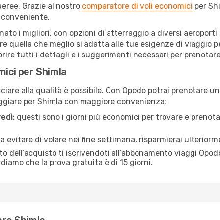
eree. Grazie al nostro
comparatore di voli economici
per Shi
 conveniente.
onato i migliori, con opzioni di atterraggio a diversi aeroport
e quella che meglio si adatta alle tue esigenze di viaggio p
re tutti i dettagli e i suggerimenti necessari per prenotare i
mici per Shimla
are alla qualità è possibile. Con Opodo potrai prenotare un 
aggiare per Shimla con maggiore convenienza:
edì:
questi sono i giorni più economici per trovare e prenotar
 a evitare di volare nei fine settimana, risparmierai ulterior
 dell’acquisto ti iscrivendoti all’abbonamento viaggi Opodo
ordiamo che la prova gratuita è di 15 giorni.