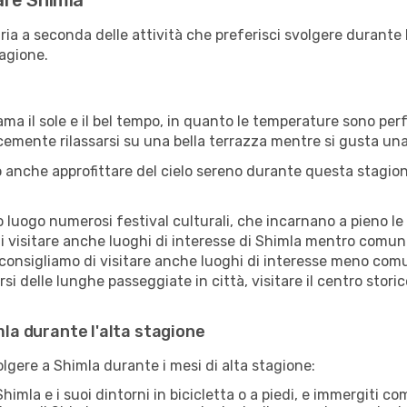
tare Shimla
ria a seconda delle attività che preferisci svolgere durante
agione.
ama il sole e il bel tempo, in quanto le temperature sono per
icemente rilassarsi su una bella terrazza mentre si gusta u
 anche approfittare del cielo sereno durante questa stagione
uogo numerosi festival culturali, che incarnano a pieno le tr
i visitare anche luoghi di interesse di Shimla mentro comuni
 consigliamo di visitare anche luoghi di interesse meno comu
i delle lunghe passeggiate in città, visitare il centro storic
mla durante l'alta stagione
olgere a Shimla durante i mesi di alta stagione:
himla e i suoi dintorni in bicicletta o a piedi, e immergiti c