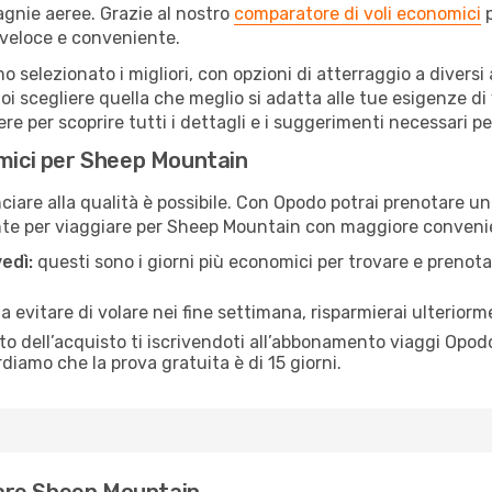
gnie aeree. Grazie al nostro
comparatore di voli economici
p
 veloce e conveniente.
o selezionato i migliori, con opzioni di atterraggio a diversi
i scegliere quella che meglio si adatta alle tue esigenze d
 per scoprire tutti i dettagli e i suggerimenti necessari per 
omici per Sheep Mountain
are alla qualità è possibile. Con Opodo potrai prenotare un
ente per viaggiare per Sheep Mountain con maggiore conveni
edì:
questi sono i giorni più economici per trovare e prenotar
 a evitare di volare nei fine settimana, risparmierai ulterio
 dell’acquisto ti iscrivendoti all’abbonamento viaggi Opodo
ordiamo che la prova gratuita è di 15 giorni.