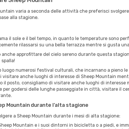
itare Sheep Mountain
untain varia a seconda delle attività che preferisci svolge
base alla stagione.
ama il sole e il bel tempo, in quanto le temperature sono per
icemente rilassarsi su una bella terrazza mentre si gusta u
 anche approfittare del cielo sereno durante questa stagione
 spalla!
uogo numerosi festival culturali, che incarnano a pieno le tr
di visitare anche luoghi di interesse di Sheep Mountain men
ro il posto, consigliamo di visitare anche luoghi di interes
e per godersi delle lunghe passeggiate in città, visitare il c
rante.
eep Mountain durante l'alta stagione
volgere a Sheep Mountain durante i mesi di alta stagione:
heep Mountain e i suoi dintorni in bicicletta o a piedi, e 