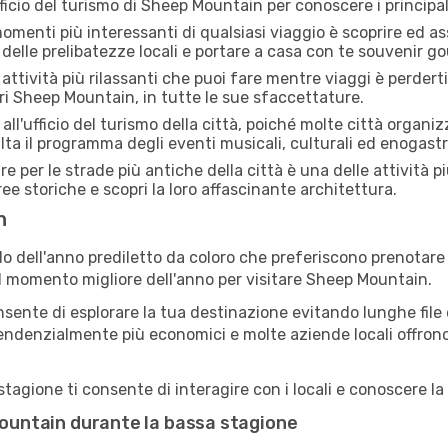
fficio del turismo di Sheep Mountain per conoscere i principali 
menti più interessanti di qualsiasi viaggio è scoprire ed as
 delle prelibatezze locali e portare a casa con te souvenir g
attività più rilassanti che puoi fare mentre viaggi è perderti
ri Sheep Mountain, in tutte le sue sfaccettature.
all'ufficio del turismo della città, poiché molte città organiz
lta il programma degli eventi musicali, culturali ed enogas
e per le strade più antiche della città è una delle attività p
ree storiche e scopri la loro affascinante architettura.
n
o dell'anno prediletto da coloro che preferiscono prenotare v
 il momento migliore dell'anno per visitare Sheep Mountain.
sente di esplorare la tua destinazione evitando lunghe file e
ono tendenzialmente più economici e molte aziende locali offron
gione ti consente di interagire con i locali e conoscere la 
 Mountain durante la bassa stagione