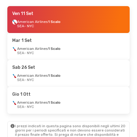
Dom 20 Set
Ven 11 Set
- Sab 26 Set
Alaska Airlines
American Airlines
1 Scalo
1 Scalo
SEA
SEA
- NYC
- NYC
Alaska Airlines
Diretto
NYC
- SEA
Mar 1 Set
Sab 29 Ago
American Airlines
- Ven 4 Set
1 Scalo
SEA
- NYC
American Airlines
1 Scalo
SEA
- NYC
Alaska Airlines
1 Scalo
Sab 26 Set
NYC
- SEA
American Airlines
1 Scalo
SEA
- NYC
Mar 8 Set
- Mar 15 Set
Frontier Airlines
2 Scali
Gio 1 Ott
SEA
- NYC
Frontier Airlines
2 Scali
American Airlines
1 Scalo
NYC
- SEA
SEA
- NYC
Gio 1 Ott
- Gio 8 Ott
I prezzi indicati in questa pagina sono disponibili negli ultimi 20
American Airlines
1 Scalo
giorni per i periodi specificati e non devono essere considerati
SEA
- NYC
il ​​prezzo finale offerto. Si prega di notare che disponibilità e
Alaska Airlines
Diretto