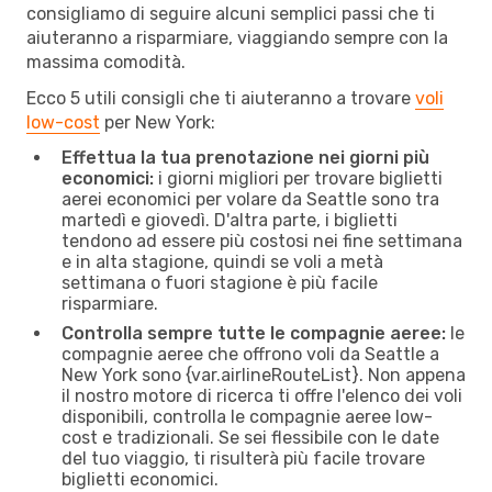
consigliamo di seguire alcuni semplici passi che ti
aiuteranno a risparmiare, viaggiando sempre con la
massima comodità.
Ecco 5 utili consigli che ti aiuteranno a trovare
voli
low-cost
per New York:
Effettua la tua prenotazione nei giorni più
economici:
i giorni migliori per trovare biglietti
aerei economici per volare da Seattle sono tra
martedì e giovedì. D'altra parte, i biglietti
tendono ad essere più costosi nei fine settimana
e in alta stagione, quindi se voli a metà
settimana o fuori stagione è più facile
risparmiare.
Controlla sempre tutte le compagnie aeree:
le
compagnie aeree che offrono voli da Seattle a
New York sono {​var.airlineRouteList}. Non appena
il nostro motore di ricerca ti offre l'elenco dei voli
disponibili, controlla le compagnie aeree low-
cost e tradizionali. Se sei flessibile con le date
del tuo viaggio, ti risulterà più facile trovare
biglietti economici.