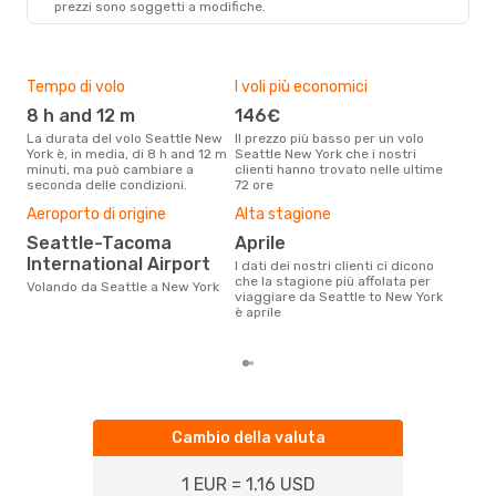
prezzi sono soggetti a modifiche.
NYC
- SEA
Tempo di volo
I voli più economici
Com
eff
8 h and 12 m
146€
tra
La durata del volo Seattle New
Il prezzo più basso per un volo
A
York è, in media, di 8 h and 12 m
Seattle New York che i nostri
minuti, ma può cambiare a
clienti hanno trovato nelle ultime
Le compagnie aeree con voli per
seconda delle condizioni.
72 ore
la t
Il m
Aeroporto di origine
Alta stagione
pre
Seattle-Tacoma
aprile
m
International Airport
I dati dei nostri clienti ci dicono
Dai nostri dati reali si evince che
che la stagione più affolata per
Volando da Seattle a New York
il p
viaggiare da Seattle to New York
via
è aprile
da 
Cambio della valuta
1 EUR = 1.16 USD