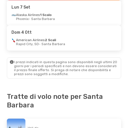
Santa Barbara
- Phoenix
Lun 7 Set
Sab 29 Ago
Alaska Airlines
- Lun 31 Ago
1 Scalo
Phoenix
- Santa Barbara
Alaska Airlines
Diretto
Seattle
- Santa Barbara
Alaska Airlines
Diretto
Dom 4 Ott
Santa Barbara
- Seattle
American Airlines
2 Scali
Rapid City, SD
- Santa Barbara
Gio 1 Ott
- Dom 11 Ott
American Airlines
2 Scali
Milano
- Santa Barbara
I prezzi indicati in questa pagina sono disponibili negli ultimi 20
American Airlines
2 Scali
giorni per i periodi specificati e non devono essere considerati
Santa Barbara
- Milano
il ​​prezzo finale offerto. Si prega di notare che disponibilità e
prezzi sono soggetti a modifiche.
Tratte di volo note per Santa
Barbara
Voli da