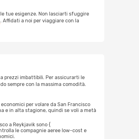
le tue esigenze. Non lasciarti sfuggire
a
. Affidati a noi per viaggiare con la
prezzi imbattibili. Per assicurarti le
giando sempre con la massima comodità.
rei economici per volare da San Francisco
na e in alta stagione, quindi se voli a metà
co a Reykjavik sono {​
 controlla le compagnie aeree low-cost e
nomici.