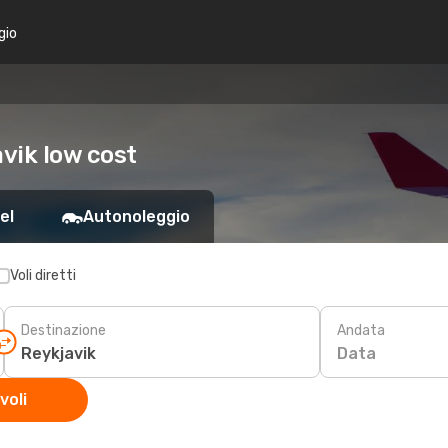
gio
avik low cost
el
Autonoleggio
Voli diretti
Destinazione
Andata
Data
voli