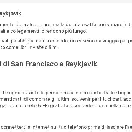
eykjavik
amente dura alcune ore, ma la durata esatta può variare in bas
scali e collegamenti lo rendono più lungo.
 valigia abbigliamento comodo, un cuscino da viaggio per poter
 come libri, riviste o film.
i di San Francisco e Reykjavik
vrai bisogno durante la permanenza in aeroporto. Dallo shoppin
enticarti di comprare gli ultimi souvenir per i tuoi cari, acq
gandoti alla rete Wi-Fi gratuita o concederti una bella colaz
i connetterti a Internet sul tuo telefono prima di lasciare l'