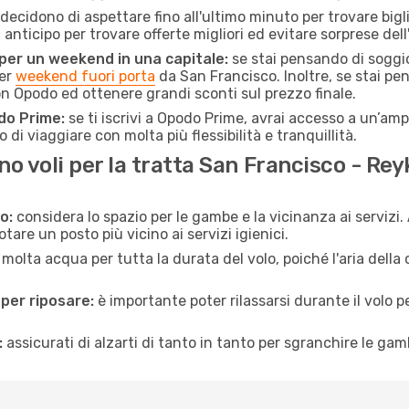
ecidono di aspettare fino all'ultimo minuto per trovare bigli
n anticipo per trovare offerte migliori ed evitare sorprese del
 per un weekend in una capitale:
se stai pensando di soggior
per
weekend fuori porta
da San Francisco. Inoltre, se stai pe
n Opodo ed ottenere grandi sconti sul prezzo finale.
do Prime:
se ti iscrivi a Opodo Prime, avrai accesso a un’ampi
 di viaggiare con molta più flessibilità e tranquillità.
 voli per la tratta San Francisco - Rey
o:
considera lo spazio per le gambe e la vicinanza ai servizi
re un posto più vicino ai servizi igienici.
 molta acqua per tutta la durata del volo, poiché l'aria dell
 per riposare:
è importante poter rilassarsi durante il volo 
:
assicurati di alzarti di tanto in tanto per sgranchire le ga