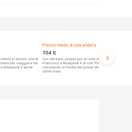
Prezzo medio di sola andata
Il miglior 
704 €
luglio
Con eDream, prezzo per un volo da San
Dai nostri dati reali si evince che il
folata per viaggiare da
Francisco a Reykjavik è di soli 704 €
periodo più 
o Reykjavik è aprile
calcolando la media dei prezzi degli
Reykjavik p
ultimi mesi
giugno