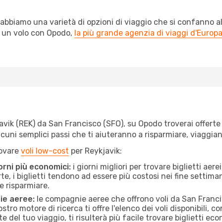
abbiamo una varietà di opzioni di viaggio che si confanno al
l un volo con Opodo,
la più grande agenzia di viaggi d'Europ
vik (REK) da San Francisco (SFO), su Opodo troverai offerte a 
e alcuni semplici passi che ti aiuteranno a risparmiare, viag
rovare
voli low-cost
per Reykjavik:
orni più economici:
i giorni migliori per trovare biglietti ae
te, i biglietti tendono ad essere più costosi nei fine settima
e risparmiare.
ie aeree:
le compagnie aeree che offrono voli da San Francis
stro motore di ricerca ti offre l'elenco dei voli disponibili,
ate del tuo viaggio, ti risulterà più facile trovare biglietti eco