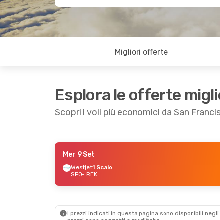
Migliori offerte
Esplora le offerte migli
Scopri i voli più economici da San Franci
Mer 9 Set
Mer 2 Set
- Mer 9 Set
Westjet
1 Scalo
SFO
- REK
Alaska Airlines
1 Scalo
SFO
- REK
Alaska Airlines
1 Scalo
REK
- SFO
I prezzi indicati in questa pagina sono disponibili negli 