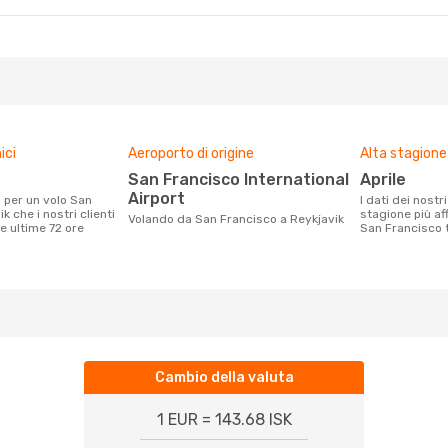
ici
Aeroporto di origine
Alta stagione
San Francisco International
aprile
Airport
I dati dei nostri clienti ci dicono che la
k che i nostri clienti
stagione più af
Volando da San Francisco a Reykjavik
e ultime 72 ore
San Francisco t
Cambio della valuta
1 EUR = 143.68 ISK