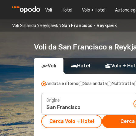
Voli
Hotel
Volo + Hotel
Autonoleg
Voli
Islanda
Reykjavik
San Francisco - Reykjavik
Voli da San Francisco a Reykj
Voli
Hotel
Volo + Hot
Andata e ritorno
Sola andata
Multitratta
Origine
Cerca Volo + Hotel
Cerca 