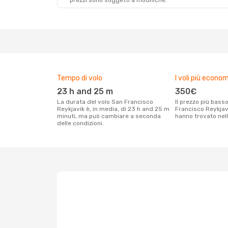
prezzi sono soggetti a modifiche.
Tempo di volo
I voli più econom
23 h and 25 m
350€
La durata del volo San Francisco
Il prezzo più basso per un volo San
Reykjavik è, in media, di 23 h and 25 m
Francisco Reykjavi
minuti, ma può cambiare a seconda
hanno trovato nell
delle condizioni.