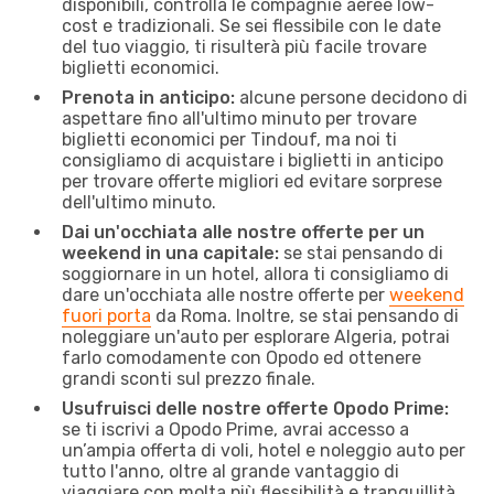
disponibili, controlla le compagnie aeree low-
cost e tradizionali. Se sei flessibile con le date
del tuo viaggio, ti risulterà più facile trovare
biglietti economici.
Prenota in anticipo:
alcune persone decidono di
aspettare fino all'ultimo minuto per trovare
biglietti economici per Tindouf, ma noi ti
consigliamo di acquistare i biglietti in anticipo
per trovare offerte migliori ed evitare sorprese
dell'ultimo minuto.
Dai un'occhiata alle nostre offerte per un
weekend in una capitale:
se stai pensando di
soggiornare in un hotel, allora ti consigliamo di
dare un'occhiata alle nostre offerte per
weekend
fuori porta
da Roma. Inoltre, se stai pensando di
noleggiare un'auto per esplorare Algeria, potrai
farlo comodamente con Opodo ed ottenere
grandi sconti sul prezzo finale.
Usufruisci delle nostre offerte Opodo Prime:
se ti iscrivi a Opodo Prime, avrai accesso a
un’ampia offerta di voli, hotel e noleggio auto per
tutto l'anno, oltre al grande vantaggio di
viaggiare con molta più flessibilità e tranquillità.