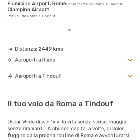
Fiumicino Airport, Rome
Per la tratta da Roma a Tindouf
Dai nostri dati reali si evince che
Ciampino Airport
il p
viag
Per voli da Roma a Tindouf
Rom
Distanza:
2449 kms
Aeroporti a Roma
Aeroporti a Tindouf
Il tuo volo da Roma a Tindouf
Oscar Wilde disse: “vivi la vita senza scuse, viaggia
senza rimpianti”. A chi non capita, a volte, di voler
fuggire dalla propria routine di Roma e avventurarsi