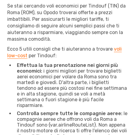
Se stai cercando voli economici per Tindouf (TIN) da
Roma (ROM), su Opodo troverai offerte a prezzi
imbattibili. Per assicurarti le migliori tariffe, ti
consigliamo di seguire alcuni semplici passi che ti
aiuteranno a risparmiare, viaggiando sempre con la
massima comodità.
Ecco 5 utili consigli che ti aiuteranno a trovare
voli
low-cost
per Tindouf:
Effettua la tua prenotazione nei giorni più
economici:
i giorni migliori per trovare biglietti
aerei economici per volare da Roma sono tra
martedì e giovedì. D'altra parte, i biglietti
tendono ad essere più costosi nei fine settimana
e in alta stagione, quindi se voli a metà
settimana o fuori stagione è più facile
risparmiare.
Controlla sempre tutte le compagnie aeree:
le
compagnie aeree che offrono voli da Roma a
Tindouf sono {​var.airlineRouteList}. Non appena
il nostro motore di ricerca ti offre l'elenco dei voli