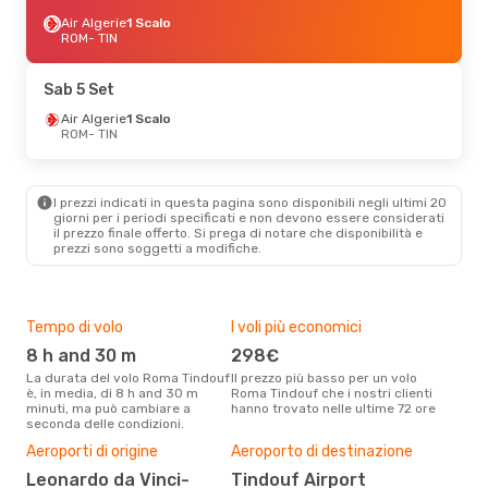
Air Algerie
1 Scalo
ROM
- TIN
Sab 5 Set
Air Algerie
1 Scalo
ROM
- TIN
I prezzi indicati in questa pagina sono disponibili negli ultimi 20
giorni per i periodi specificati e non devono essere considerati
il ​​prezzo finale offerto. Si prega di notare che disponibilità e
prezzi sono soggetti a modifiche.
Tempo di volo
I voli più economici
Alt
8 h and 30 m
298€
ap
La durata del volo Roma Tindouf
Il prezzo più basso per un volo
I dati dei nostri clienti ci dicono
è, in media, di 8 h and 30 m
Roma Tindouf che i nostri clienti
che 
minuti, ma può cambiare a
hanno trovato nelle ultime 72 ore
via
seconda delle condizioni.
apri
Il m
Aeroporti di origine
Aeroporto di destinazione
pre
Leonardo da Vinci-
Tindouf Airport
f