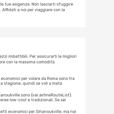
le tue esigenze. Non lasciarti sfuggire
a
. Affidati a noi per viaggiare con la
i imbattibili. Per assicurarti le migliori
empre con la massima comodità.
rei economici per volare da Roma sono tra
lta stagione, quindi se voli a metà
noukville sono {​var.airlineRouteList}.
aeree low-cost e tradizionali. Se sei
ietti economici per Sihanoukville, ma noi