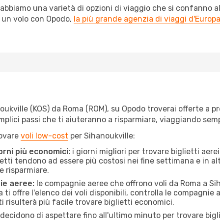
abbiamo una varietà di opzioni di viaggio che si confanno al
l un volo con Opodo,
la più grande agenzia di viaggi d'Europ
ukville (KOS) da Roma (ROM), su Opodo troverai offerte a prezz
semplici passi che ti aiuteranno a risparmiare, viaggiando s
rovare
voli low-cost
per Sihanoukville:
orni più economici:
i giorni migliori per trovare biglietti ae
lietti tendono ad essere più costosi nei fine settimana e in a
e risparmiare.
ie aeree:
le compagnie aeree che offrono voli da Roma a Siha
ti offre l'elenco dei voli disponibili, controlla le compagnie 
ti risulterà più facile trovare biglietti economici.
ecidono di aspettare fino all'ultimo minuto per trovare bigl