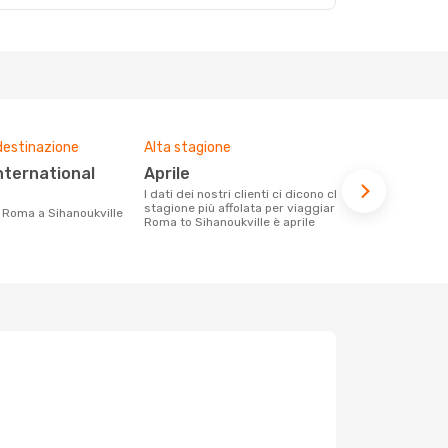
destinazione
Alta stagione
Prezzo med
aprile
1089 €
I dati dei nostri clienti ci dicono che la
Con eDream, prezzo per un volo da
stagione più affolata per viaggiare da
Roma a Sihan
da Roma a Sihanoukville
Roma to Sihanoukville è aprile
calcolando l
ultimi mesi