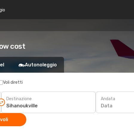
gio
low cost
el
Autonoleggio
Voli diretti
Destinazione
Andata
Data
voli