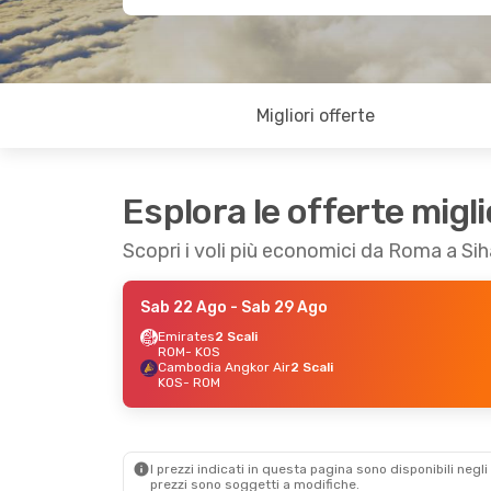
Migliori offerte
Esplora le offerte migli
Scopri i voli più economici da Roma a Sih
Sab 22 Ago
- Sab 29 Ago
Emirates
2 Scali
ROM
- KOS
Cambodia Angkor Air
2 Scali
KOS
- ROM
I prezzi indicati in questa pagina sono disponibili negli 
prezzi sono soggetti a modifiche.