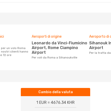
ici
Aeroporti di origine
Aeroporto di 
Leonardo da Vinci-Fiumicino
Sihanouk International
Airport, Rome Ciampino
Airport
 nostri clienti hanno
Airport
Per la tratta 
me 72 ore
Per voli da Roma a Sihanoukville
Cambio della valuta
1 EUR = 4676.34 KHR