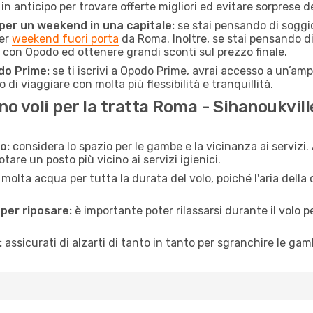
i in anticipo per trovare offerte migliori ed evitare sorprese d
 per un weekend in una capitale:
se stai pensando di soggior
per
weekend fuori porta
da Roma. Inoltre, se stai pensando d
on Opodo ed ottenere grandi sconti sul prezzo finale.
do Prime:
se ti iscrivi a Opodo Prime, avrai accesso a un’ampi
 di viaggiare con molta più flessibilità e tranquillità.
 voli per la tratta Roma - Sihanoukvill
o:
considera lo spazio per le gambe e la vicinanza ai servizi
re un posto più vicino ai servizi igienici.
 molta acqua per tutta la durata del volo, poiché l'aria dell
 per riposare:
è importante poter rilassarsi durante il volo 
:
assicurati di alzarti di tanto in tanto per sgranchire le ga