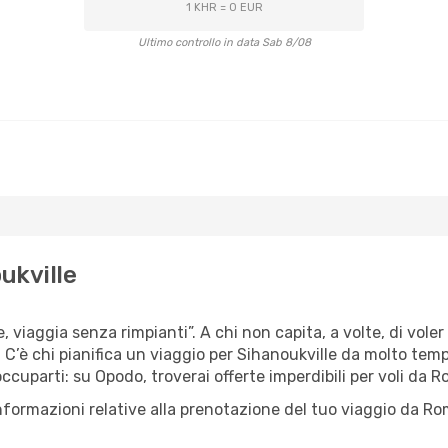
1 KHR = 0 EUR
Ultimo controllo in data Sab 8/08
ukville
e, viaggia senza rimpianti”. A chi non capita, a volte, di vole
’è chi pianifica un viaggio per Sihanoukville da molto tempo, 
cuparti: su Opodo, troverai offerte imperdibili per voli da Ro
informazioni relative alla prenotazione del tuo viaggio da Ro