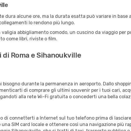
lle
e dura alcune ore, ma la durata esatta può variare in base all
e collegamenti lo rendono più lungo.
 valigia abbigliamento comodo, un cuscino da viaggio per poter
 come libri, riviste o film.
i di Roma e Sihanoukville
vrai bisogno durante la permanenza in aeroporto. Dallo shoppin
enticarti di comprare gli ultimi souvenir per i tuoi cari, acq
gandoti alla rete Wi-Fi gratuita o concederti una bella colaz
mo di connetterti a Internet sul tuo telefono prima di lasciar
 una SIM card locale e ottenere così una navigazione più ra
loggio Sihanoukville, che si tratti di taxi, trasporto pubblico 