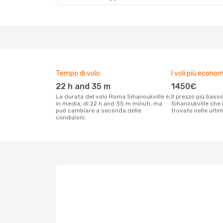
Tempo di volo
I voli più econom
22 h and 35 m
1450€
La durata del volo Roma Sihanoukville è,
Il prezzo più basso per un volo Roma
in media, di 22 h and 35 m minuti, ma
Sihanoukville che i
può cambiare a seconda delle
trovato nelle ulti
condizioni.