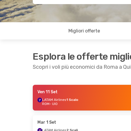
Migliori offerte
Esplora le offerte migli
Scopri i voli più economici da Roma a Qu
Ven 11 Set
Sab 5 Set
- Gio 10 Set
Ven 18 Set
LATAM Airlines
1 Scalo
ROM
- UIO
Icelandair
3 Scali
Air Europa
ROM
- UIO
ROM
- UIO
LATAM Airlines
3 Scali
Air Europa
UIO
- ROM
UIO
- ROM
Mar 1 Set
LATAM Airlines
2 Scali