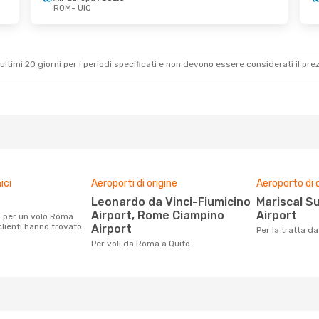
ROM
- UIO
- Dom 25 Ott
Lun 24 Ago
- Mar 1 Set
1 Scalo
American Airlines
2 Scali
ROM
- UIO
nes
2 Scali
American Airlines
2 Scali
UIO
- ROM
ultimi 20 giorni per i periodi specificati e non devono essere considerati il ​​pre
ici
Aeroporti di origine
Aeroporto di 
Leonardo da Vinci-Fiumicino
Mariscal Sucre International
Airport, Rome Ciampino
Airport
 clienti hanno trovato
Airport
Per la tratta 
Per voli da Roma a Quito