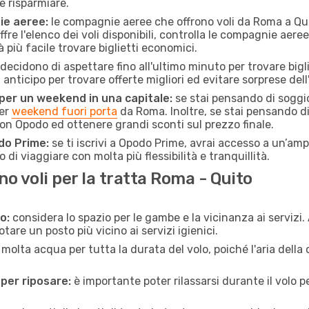
e risparmiare.
ie aeree:
le compagnie aeree che offrono voli da Roma a Quit
fre l'elenco dei voli disponibili, controlla le compagnie aeree 
à più facile trovare biglietti economici.
ecidono di aspettare fino all'ultimo minuto per trovare bigli
n anticipo per trovare offerte migliori ed evitare sorprese del
 per un weekend in una capitale:
se stai pensando di soggior
per
weekend fuori porta
da Roma. Inoltre, se stai pensando d
n Opodo ed ottenere grandi sconti sul prezzo finale.
do Prime:
se ti iscrivi a Opodo Prime, avrai accesso a un’ampi
 di viaggiare con molta più flessibilità e tranquillità.
 voli per la tratta Roma - Quito
o:
considera lo spazio per le gambe e la vicinanza ai servizi
re un posto più vicino ai servizi igienici.
 molta acqua per tutta la durata del volo, poiché l'aria dell
 per riposare:
è importante poter rilassarsi durante il volo 