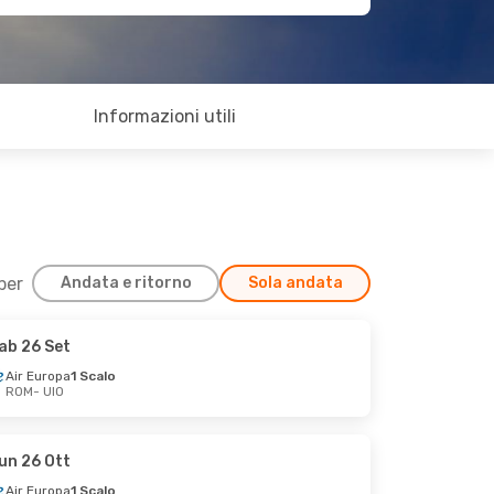
Informazioni utili
 per
Andata e ritorno
Sola andata
ab 26 Set
Air Europa
1 Scalo
ROM
- UIO
un 26 Ott
Air Europa
1 Scalo