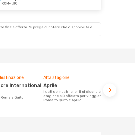
ROM
- UIO
zzo finale offerto. Si prega di notare che disponibilità e
destinazione
Alta stagione
Prezzo med
aprile
1020 €
I dati dei nostri clienti ci dicono che la
Con eDream, prezzo per un volo da
stagione più affolata per viaggiare da
Roma a Quito
da Roma a Quito
Roma to Quito è aprile
la media dei