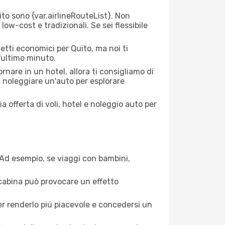
o sono {​var.airlineRouteList}. Non
low-cost e tradizionali. Se sei flessibile
etti economici per Quito, ma noi ti
l'ultimo minuto.
nare in un hotel, allora ti consigliamo di
i noleggiare un'auto per esplorare
a offerta di voli, hotel e noleggio auto per
. Ad esempio, se viaggi con bambini,
a cabina può provocare un effetto
per renderlo piú piacevole e concedersi un