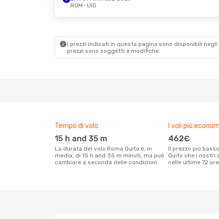
ROM
- UIO
Sab 10 Ott
- Sab 17 Ott
Mer 21 Ott
Klm Royal Dutch Airlines
Air Europa
1 Scalo
ROM
- UIO
ROM
- UIO
Copa Airli
Klm Royal Dutch Airlines
UIO
- ROM
I prezzi indicati in questa pagina sono disponibili negli 
1 Scalo
prezzi sono soggetti a modifiche.
UIO
- ROM
Tempo di volo
I voli più econom
15 h and 35 m
462€
La durata del volo Roma Quito è, in
Il prezzo più basso per un volo Roma
media, di 15 h and 35 m minuti, ma può
Quito che i nostri
cambiare a seconda delle condizioni.
nelle ultime 72 ore