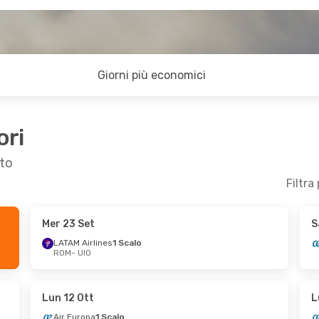
Giorni più economici
ori
ito
Filtra
Mer 23 Set
S
- Gio 24 Set
Lun 5 Ott
- Gio 8 Ott
LATAM Airlines
1 Scalo
ROM
- UIO
1 Scalo
Air Europa
1 Scalo
ROM
- UIO
1 Scalo
Air Europa
1 Scalo
UIO
- ROM
Lun 12 Ott
L
Air Europa
1 Scalo