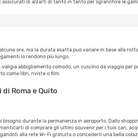
:
assicurati di alzarti di tanto in tanto per sgranchire le ga
lcune ore, ma la durata esatta può variare in base alla rotta s
llegamenti lo rendono più lungo.
 valigia abbigliamento comodo, un cuscino da viaggio per poter
 come libri, riviste o film.
i di Roma e Quito
vrai bisogno durante la permanenza in aeroporto. Dallo shoppin
enticarti di comprare gli ultimi souvenir per i tuoi cari, acq
gandoti alla rete Wi-Fi gratuita o concederti una bella colaz