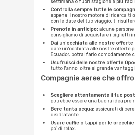
settimana o fuori stagione è più facil
Controlla sempre tutte le compagn
appena il nostro motore di ricerca ti of
con le date del tuo viaggio, ti risulter
Prenota in anticipo:
alcune persone d
consigliamo di acquistare i biglietti i
Dai un'occhiata alle nostre offerte
dare un'occhiata alle nostre offerte 
Ecuador, potrai farlo comodamente co
Usufruisci delle nostre offerte Opo
tutto l'anno, oltre al grande vantaggio
Compagnie aeree che offrono
Scegliere attentamente il tuo post
potrebbe essere una buona idea prenota
Bere tanta acqua:
assicurati di bere
disidratante.
Usare cuffie o tappi per le orecchie
po’ di relax.