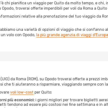
è chi pianifica un viaggio per Quito da molto tempo, e chi, i
 Opodo, troverai offerte imperdibili per voli da Roma a Quito a
informazioni relative alla prenotazione del tuo viaggio da Ro
abbiamo una varietà di opzioni di viaggio che si confanno al
l un volo con Opodo,
la più grande agenzia di viaggi d'Europ
UIO) da Roma (ROM), su Opodo troverai offerte a prezzi imbattib
ssi che ti aiuteranno a risparmiare, viaggiando sempre con 
rovare
voli low-cost
per Quito:
orni più economici:
i giorni migliori per trovare biglietti ae
lietti tendono ad essere più costosi nei fine settimana e in a