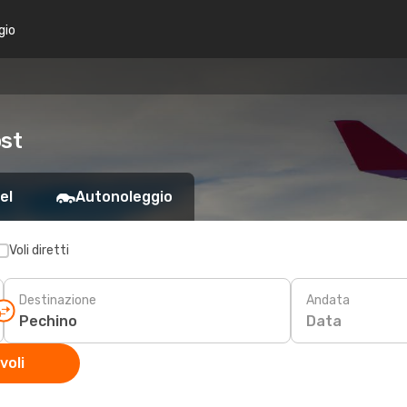
gio
ost
el
Autonoleggio
Voli diretti
Destinazione
Andata
Data
voli