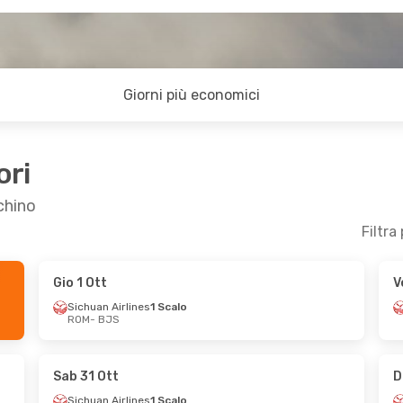
Giorni più economici
ori
chino
Filtra
Gio 1 Ott
V
- Mar 3 Nov
Gio 1 Ott
- Lun 12 Ott
Sichuan Airlines
1 Scalo
ROM
- BJS
lines
1 Scalo
Hainan Airlines
1 Scalo
ROM
- BJS
lines
1 Scalo
Hainan Airlines
1 Scalo
BJS
- ROM
Sab 31 Ott
D
Sichuan Airlines
1 Scalo