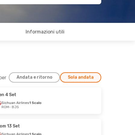
Informazioni utili
 per
Andata e ritorno
Sola andata
en 4 Set
Sichuan Airlines
1 Scalo
ROM
- BJS
om 13 Set
Sichuan Airlines
1 Scalo