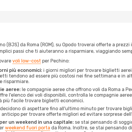
o (BJS) da Roma (ROM), su Opodo troverai offerte a prezzi imb
semplici passi che ti aiuteranno a risparmiare, viaggiando s
rovare
voli low-cost
per Pechino:
orni più economici:
i giorni migliori per trovare biglietti ae
lietti tendono ad essere più costosi nei fine settimana e in a
e risparmiare.
ie aeree:
le compagnie aeree che offrono voli da Roma a Pech
fre l'elenco dei voli disponibili, controlla le compagnie aeree 
à più facile trovare biglietti economici.
ecidono di aspettare fino all'ultimo minuto per trovare bigl
n anticipo per trovare offerte migliori ed evitare sorprese del
 per un weekend in una capitale:
se stai pensando di soggior
per
weekend fuori porta
da Roma. Inoltre, se stai pensando di