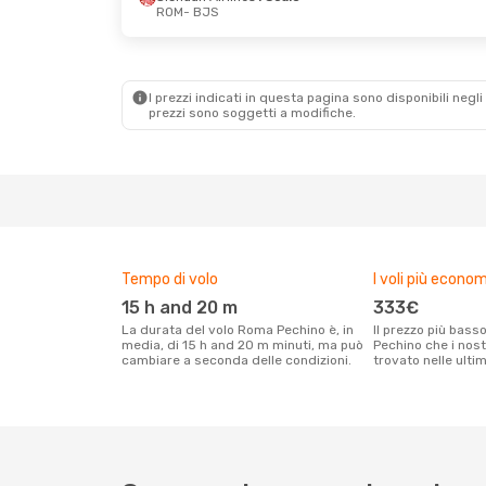
ROM
- BJS
Lun 7 Set
- Lun 14 Set
Mer 14 Ott
-
Hainan Airlines
1 Scalo
Hainan Airl
ROM
- BJS
ROM
- BJS
Hainan Airlines
1 Scalo
Hainan Airl
BJS
- ROM
BJS
- ROM
I prezzi indicati in questa pagina sono disponibili negli 
prezzi sono soggetti a modifiche.
Tempo di volo
I voli più econom
15 h and 20 m
333€
La durata del volo Roma Pechino è, in
Il prezzo più basso per un volo Roma
media, di 15 h and 20 m minuti, ma può
Pechino che i nost
cambiare a seconda delle condizioni.
trovato nelle ulti