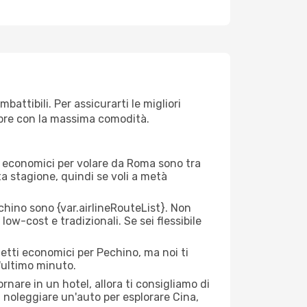
attibili. Per assicurarti le migliori
empre con la massima comodità.
rei economici per volare da Roma sono tra
lta stagione, quindi se voli a metà
ino sono {​var.airlineRouteList}. Non
low-cost e tradizionali. Se sei flessibile
ietti economici per Pechino, ma noi ti
l'ultimo minuto.
nare in un hotel, allora ti consigliamo di
 noleggiare un'auto per esplorare Cina,