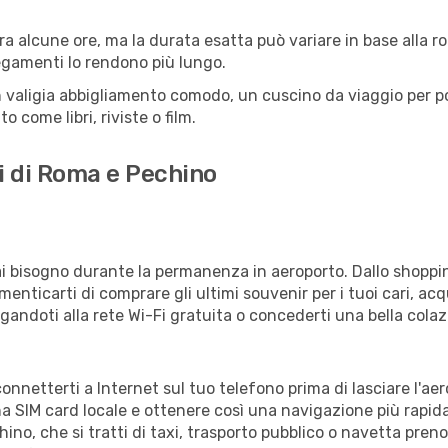
 alcune ore, ma la durata esatta può variare in base alla rott
llegamenti lo rendono più lungo.
 valigia abbigliamento comodo, un cuscino da viaggio per poter
 come libri, riviste o film.
i di Roma e Pechino
vrai bisogno durante la permanenza in aeroporto. Dallo shoppin
enticarti di comprare gli ultimi souvenir per i tuoi cari, acq
gandoti alla rete Wi-Fi gratuita o concederti una bella colaz
connetterti a Internet sul tuo telefono prima di lasciare l'ae
a SIM card locale e ottenere così una navigazione più rapida
chino, che si tratti di taxi, trasporto pubblico o navetta pren