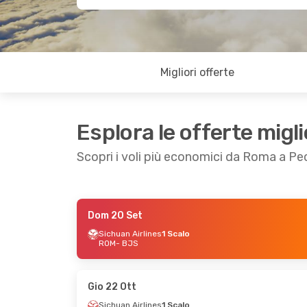
Migliori offerte
Esplora le offerte migli
Scopri i voli più economici da Roma a Pe
Dom 20 Set
Ven 18 Set
- Dom 20 Set
Sab 24 Ott
Sichuan Airlines
1 Scalo
ROM
- BJS
Turkish Airlines
1 Scalo
Sichuan Air
ROM
- BJS
ROM
- BJS
Turkish Airlines
1 Scalo
Sichuan Air
BJS
- ROM
BJS
- ROM
Gio 22 Ott
Sichuan Airlines
1 Scalo