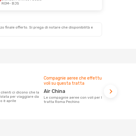
ROM
- BJS
zzo finale offerto. Si prega di notare che disponibilità e
Compagnie aeree che effettuano
Prezzo med
voli su questa tratta
524 €
Air China
Con eDream, prezzo per un volo da
folata per viaggiare da
Roma a Pechi
Le compagnie aeree con voli per la
o è aprile
calcolando l
tratta Roma Pechino
ultimi mesi