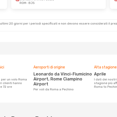
ROM
- BJS
 Sab 17 Ott
Mar 1 Set
- Dom 6 Set
ines
1 Scalo
Saudi Arabian Airlines
1 Scalo
ines
1 Scalo
ROM
- BJS
Saudi Arabian Airlines
ultimi 20 giorni per i periodi specificati e non devono essere considerati il ​​pre
1 Scalo
BJS
- ROM
ici
Aeroporti di origine
Alta stagione
Leonardo da Vinci-Fiumicino
aprile
Airport, Rome Ciampino
I dati dei nostri clienti ci dicono che la
ri clienti hanno
stagione più af
Airport
me 72 ore
Roma to Pechin
Per voli da Roma a Pechino