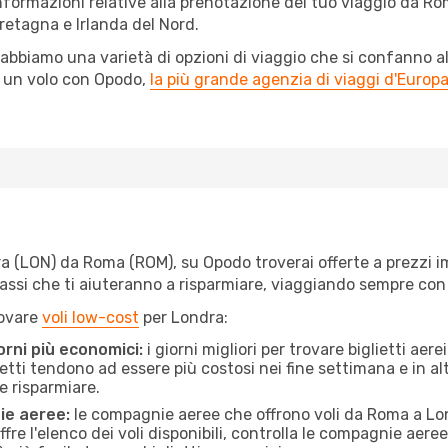
informazioni relative alla prenotazione del tuo viaggio da Ro
retagna e Irlanda del Nord.
abbiamo una varietà di opzioni di viaggio che si confanno al
l un volo con Opodo,
la più grande agenzia di viaggi d'Europ
(LON) da Roma (ROM), su Opodo troverai offerte a prezzi imbatt
 passi che ti aiuteranno a risparmiare, viaggiando sempre co
rovare
voli low-cost
per Londra:
orni più economici:
i giorni migliori per trovare biglietti ae
lietti tendono ad essere più costosi nei fine settimana e in a
e risparmiare.
ie aeree:
le compagnie aeree che offrono voli da Roma a Lond
fre l'elenco dei voli disponibili, controlla le compagnie aeree 