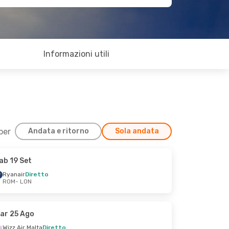
Informazioni utili
 per
Andata e ritorno
Sola andata
ab 19 Set
Ryanair
Diretto
ROM
- LON
ar 25 Ago
Wizz Air Malta
Diretto