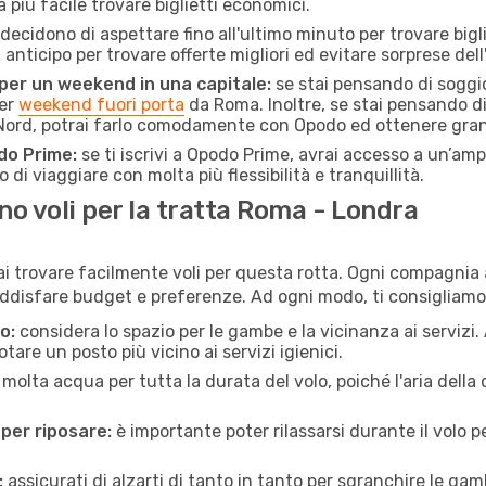
à più facile trovare biglietti economici.
ecidono di aspettare fino all'ultimo minuto per trovare bigl
n anticipo per trovare offerte migliori ed evitare sorprese del
 per un weekend in una capitale:
se stai pensando di soggior
per
weekend fuori porta
da Roma. Inoltre, se stai pensando d
 Nord, potrai farlo comodamente con Opodo ed ottenere grand
do Prime:
se ti iscrivi a Opodo Prime, avrai accesso a un’ampi
 di viaggiare con molta più flessibilità e tranquillità.
o voli per la tratta Roma - Londra
ai trovare facilmente voli per questa rotta. Ogni compagnia a
ddisfare budget e preferenze. Ad ogni modo, ti consigliamo 
o:
considera lo spazio per le gambe e la vicinanza ai servizi
re un posto più vicino ai servizi igienici.
 molta acqua per tutta la durata del volo, poiché l'aria dell
 per riposare:
è importante poter rilassarsi durante il volo 
:
assicurati di alzarti di tanto in tanto per sgranchire le ga