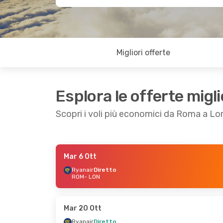
Migliori offerte
Esplora le offerte migli
Scopri i voli più economici da Roma a Lo
Mar 6 Ott
Sab 19 Set
- Dom 20 Set
Gio 22 Ott
- Ven
Ryanair
Diretto
ROM
- LON
Ryanair
Diretto
Ryanair
Diretto
ROM
- LON
ROM
- LON
Ryanair
Diretto
Ryanair
Diretto
LON
- ROM
LON
- ROM
Mar 20 Ott
Ryanair
Diretto