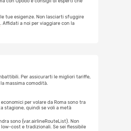
ma con Opodo e consigli di esperti che
le tue esigenze. Non lasciarti sfuggire
a
. Affidati a noi per viaggiare con la
ibili. Per assicurarti le migliori tariffe,
n la massima comodità.
rei economici per volare da Roma sono tra
lta stagione, quindi se voli a metà
ra sono {​var.airlineRouteList}. Non
low-cost e tradizionali. Se sei flessibile