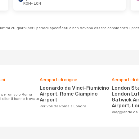
ROM
- LON
r 29 Set
Ven 21 Ago
- Mer 2 Set
Wizz Air Malta
Diretto
ROM
- LON
Wizz Air Malta
Diretto
LON
- ROM
ultimi 20 giorni per i periodi specificati e non devono essere considerati il ​​pre
ici
Aeroporti di origine
Aeroporti di 
Leonardo da Vinci-Fiumicino
London Stansted Airport,
Airport, Rome Ciampino
London Lut
i clienti hanno trovato
Airport
Gatwick Ai
Airport, Lo
Per voli da Roma a Londra
Viaggiando da