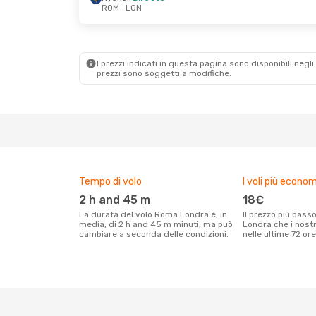
ROM
- LON
Gio 8 Ott
- Mar 13 Ott
Dom 27 Set
- Ma
Ryanair
Diretto
Ryanair
Diretto
ROM
- LON
ROM
- LON
Ryanair
Diretto
Ryanair
Diretto
LON
- ROM
LON
- ROM
I prezzi indicati in questa pagina sono disponibili negli 
prezzi sono soggetti a modifiche.
Tempo di volo
I voli più econom
2 h and 45 m
18€
La durata del volo Roma Londra è, in
Il prezzo più basso per un volo Roma
media, di 2 h and 45 m minuti, ma può
Londra che i nostr
cambiare a seconda delle condizioni.
nelle ultime 72 ore