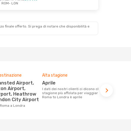
ROM
- LON
zzo finale offerto. Si prega di notare che disponibilità e
destinazione
Alta stagione
Compagnie 
voli su que
aprile
Ryanair, Wizz Air Malta,
on Airport,
I dati dei nostri clienti ci dicono che la
Easyjet
stagione più affolata per viaggiare da
rport, Heathrow
Roma to Londra è aprile
ndon City Airport
Le compagnie aeree con voli per la
tratta Roma
 Roma a Londra