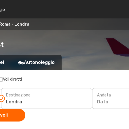
gio
Roma - Londra
st
el
Autonoleggio
Voli diretti
Destinazione
Andata
Data
voli