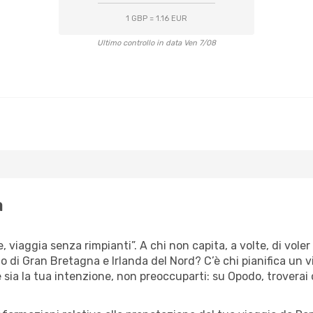
1 GBP = 1.16 EUR
Ultimo controllo in data Ven 7/08
a
e, viaggia senza rimpianti”. A chi non capita, a volte, di vole
o di Gran Bretagna e Irlanda del Nord? C’è chi pianifica un 
 sia la tua intenzione, non preoccuparti: su Opodo, troverai 