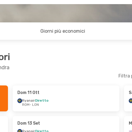
Giorni più economici
ori
ndra
Filtra
Dom 11 Ott
S
 30 Ott
Dom 6 Set
- Lun 7 Set
Ryanair
Diretto
ROM
- LON
Wizz Air Malta
Diretto
ROM
- LON
Wizz Air Malta
Diretto
LON
- ROM
Dom 13 Set
M
Ryanair
Diretto