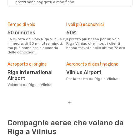
prezzi sono soggetti a modifiche.
Tempo di volo
I voli più economici
Alt
50 minutes
60€
ap
La durata del volo Riga Vilnius è,
Il prezzo più basso per un volo
I dati dei nostri clienti ci dicono
in media, di 50 minutes minuti,
Riga Vilnius che i nostri clienti
che 
ma può cambiare a seconda
hanno trovato nelle ultime 72 ore
viag
delle condizioni.
apri
Pre
Aeroporto di origine
Aeroporto di destinazione
6
Riga International
Vilnius Airport
Con eDream, prezzo per un volo
Airport
da R
Per la tratta da Riga a Vilnius
calc
Volando da Riga a Vilnius
degl
Compagnie aeree che volano da
Riga a Vilnius