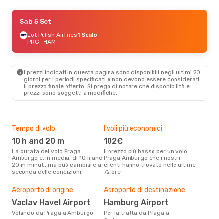
Gio 3 Set
Sab 5 Set
- Lun 7 Set
Lot Polish Airlines
1 Scalo
Klm Royal Dutch Airlines
1 Scalo
PRG
- HAM
PRG
- HAM
Klm Royal Dutch Airlines
1 Scalo
HAM
- PRG
I prezzi indicati in questa pagina sono disponibili negli ultimi 20
giorni per i periodi specificati e non devono essere considerati
il ​​prezzo finale offerto. Si prega di notare che disponibilità e
Gio 27 Ago
- Sab 29 Ago
prezzi sono soggetti a modifiche.
Lot Polish Airlines
1 Scalo
PRG
- HAM
Lot Polish Airlines
1 Scalo
HAM
- PRG
Tempo di volo
I voli più economici
Alt
10 h and 20 m
102€
ap
La durata del volo Praga
Il prezzo più basso per un volo
I dati dei nostri clienti ci dicono
Amburgo è, in media, di 10 h and
Praga Amburgo che i nostri
che 
20 m minuti, ma può cambiare a
clienti hanno trovato nelle ultime
via
seconda delle condizioni.
72 ore
è ap
Il m
pre
Aeroporto di origine
Aeroporto di destinazione
d
Vaclav Havel Airport
Hamburg Airport
Dai nostri dati reali si evince che
Volando da Praga a Amburgo
Per la tratta da Praga a
il p