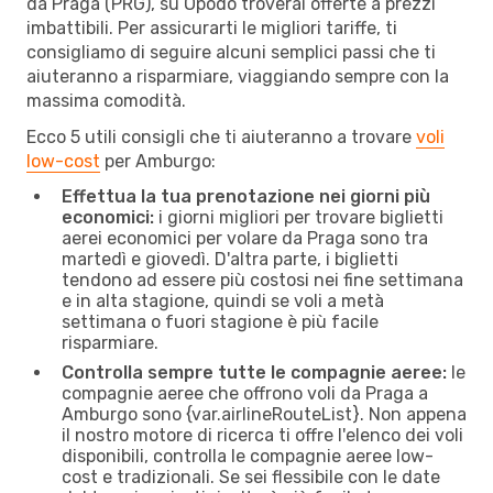
da Praga (PRG), su Opodo troverai offerte a prezzi
imbattibili. Per assicurarti le migliori tariffe, ti
consigliamo di seguire alcuni semplici passi che ti
aiuteranno a risparmiare, viaggiando sempre con la
massima comodità.
Ecco 5 utili consigli che ti aiuteranno a trovare
voli
low-cost
per Amburgo:
Effettua la tua prenotazione nei giorni più
economici:
i giorni migliori per trovare biglietti
aerei economici per volare da Praga sono tra
martedì e giovedì. D'altra parte, i biglietti
tendono ad essere più costosi nei fine settimana
e in alta stagione, quindi se voli a metà
settimana o fuori stagione è più facile
risparmiare.
Controlla sempre tutte le compagnie aeree:
le
compagnie aeree che offrono voli da Praga a
Amburgo sono {​var.airlineRouteList}. Non appena
il nostro motore di ricerca ti offre l'elenco dei voli
disponibili, controlla le compagnie aeree low-
cost e tradizionali. Se sei flessibile con le date