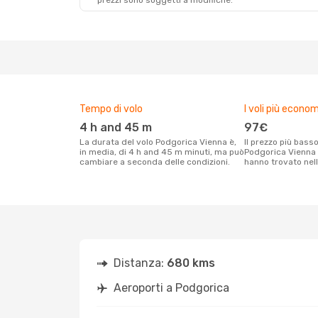
prezzi sono soggetti a modifiche.
Tempo di volo
I voli più econom
4 h and 45 m
97€
La durata del volo Podgorica Vienna è,
Il prezzo più basso per un volo
in media, di 4 h and 45 m minuti, ma può
Podgorica Vienna c
cambiare a seconda delle condizioni.
hanno trovato nell
Distanza:
680 kms
Aeroporti a Podgorica