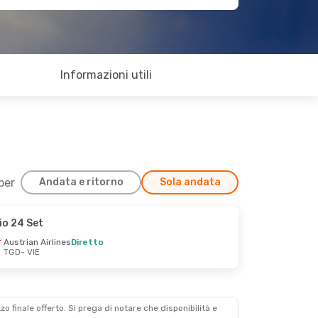
Informazioni utili
 per
Andata e ritorno
Sola andata
io 24 Set
Austrian Airlines
Diretto
TGD
- VIE
zzo finale offerto. Si prega di notare che disponibilità e