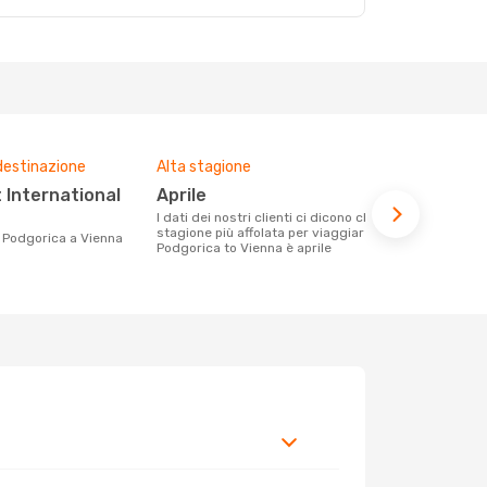
destinazione
Alta stagione
Compagnie 
voli su que
aprile
Austrian
I dati dei nostri clienti ci dicono che la
stagione più affolata per viaggiare da
Le compagnie aeree con voli per la
da Podgorica a Vienna
Podgorica to Vienna è aprile
tratta Podgo