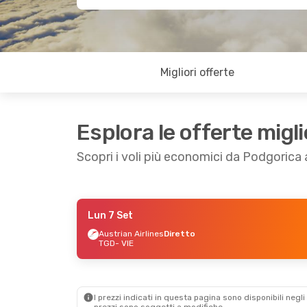
Migliori offerte
Esplora le offerte migli
Scopri i voli più economici da Podgorica
Lun 7 Set
Ven 4 Set
- Dom 6 Set
Austrian Airlines
Diretto
TGD
- VIE
Austrian Airlines
Diretto
TGD
- VIE
Austrian Airlines
Diretto
VIE
- TGD
I prezzi indicati in questa pagina sono disponibili negli 