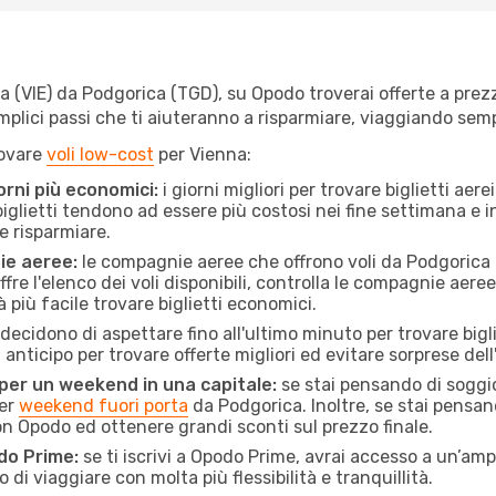
(VIE) da Podgorica (TGD), su Opodo troverai offerte a prezzi i
semplici passi che ti aiuteranno a risparmiare, viaggiando s
rovare
voli low-cost
per Vienna:
orni più economici:
i giorni migliori per trovare biglietti ae
 biglietti tendono ad essere più costosi nei fine settimana e i
e risparmiare.
ie aeree:
le compagnie aeree che offrono voli da Podgorica a
fre l'elenco dei voli disponibili, controlla le compagnie aeree 
à più facile trovare biglietti economici.
ecidono di aspettare fino all'ultimo minuto per trovare bigli
n anticipo per trovare offerte migliori ed evitare sorprese del
 per un weekend in una capitale:
se stai pensando di soggior
per
weekend fuori porta
da Podgorica. Inoltre, se stai pensan
n Opodo ed ottenere grandi sconti sul prezzo finale.
do Prime:
se ti iscrivi a Opodo Prime, avrai accesso a un’ampi
 di viaggiare con molta più flessibilità e tranquillità.