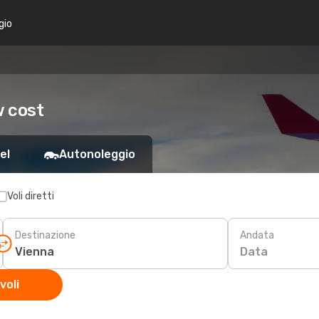
gio
w cost
el
Autonoleggio
Voli diretti
Destinazione
Andata
Data
voli