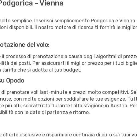
Podgorica - Vienna
molto semplice. Inserisci semplicemente Podgorica e Vienna 
ni disponibili. Il nostro motore di ricerca ti fornirà le migliori
otazione del volo:
e il processo di prenotazione a causa degli algoritmi di prez
ità dei posti. Per assicurarti il miglior prezzo per i tuoi bigl
tariffa che si adatta al tuo budget.
 su Opodo
à di prenotare voli last-minute a prezzi molto competitivi. 
ute, con molte opzioni per soddisfare le tue esigenze. Tutt
 più alti, soprattutto durante l’alta stagione in Austria. Per
bilità con le date di partenza e ritorno.
erte esclusive e risparmiare centinaia di euro sui tuoi voli,